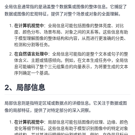
我
注
的
全局信息通常指的是涵盖整个数据集或图像的整体信息。它捕捉了
开
数据或图像的宏观特征，提供了对整个场景或对象的全面理解。
的
Programs
发
在计算机视觉中
：全局信息可能包括图像的整体亮度、对比
度、颜色分布、场景布局、对象之间的关系等。这些信息有助
支
者
于模型理解图像的整体结构和内容，从而进行更准确的分类、
检测和分割等任务。
持
学
在自然语言处理中
：全局信息可能指的是整个文本或句子的整
体含义、主题或情感倾向。例如，在文本生成任务中，全局信
我
堂
息可能编码了整个三元组集合的向量表示，为将要生成的文本
序列确定一个基调。
的
我
我
2、局部信息
技
的
的
我
局部信息则是指特定区域或数据点的详细信息。它关注于数据或图
术
云
课
的
我
像的局部特征，提供了对特定部分的深入洞察。
在计算机视觉中
：局部信息可能包括图像的纹理、边缘、颜色
支
声
程
认
的
我
变化等细节特征。这些信息有助于模型识别图像中的特定对象
或结构，并对其进行精细的分割或检测。例如，在伪装目标分