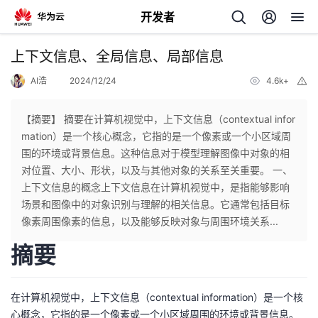
开发者
返
上下文信息、全局信息、局部信息
回
AI浩
2024/12/24
4.6k+
举
报
【摘要】 摘要在计算机视觉中，上下文信息（contextual infor
mation）是一个核心概念，它指的是一个像素或一个小区域周
围的环境或背景信息。这种信息对于模型理解图像中对象的相
个
对位置、大小、形状，以及与其他对象的关系至关重要。 一、
上下文信息的概念上下文信息在计算机视觉中，是指能够影响
我
人
场景和图像中的对象识别与理解的相关信息。它通常包括目标
像素周围像素的信息，以及能够反映对象与周围环境关系...
的
主
摘要
开
页
在计算机视觉中，上下文信息（contextual information）是一个核
发
心概念，它指的是一个像素或一个小区域周围的环境或背景信息。