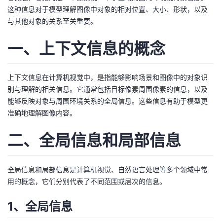
这种信息对于模型理解图像中对象的相对位置、大小、形状，以及
者
与其他对象的关系至关重要。
我
一、上下文信息的概念
的
我
上下文信息在计算机视觉中，是指能够影响场景和图像中的对象识
博
的
我
别与理解的相关信息。它通常包括目标像素周围像素的信息，以及
能够反映对象与周围环境关系的全局信息。这些信息有助于模型更
客
论
的
我
准确地理解图像内容。
二、全局信息和局部信息
坛
圈
的
我
子
直
的
我
全局信息和局部信息是计算机视觉、自然语言处理等多个领域中常
用的概念，它们分别代表了不同范围或层次的信息。
我
播
活
的
1、全局信息
我
动
关
的