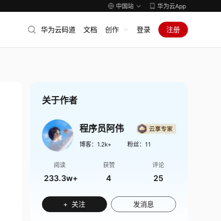
中国站
华为云App
华为云码道
文档
创作
登录
注册
关于作者
程序员阿伟
博客：
1.2k+
粉丝：
11
阅读
获赞
评论
233.3w+
4
25
+ 关注
发消息