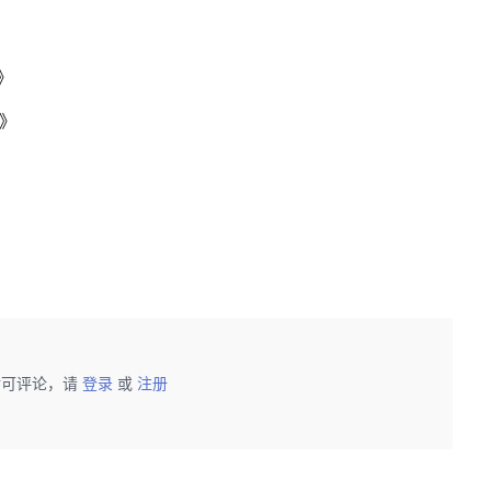
》
法》
后可评论，请
登录
或
注册