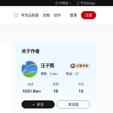
中国站
华为云App
华为云码道
文档
创作
登录
注册
关于作者
汪子熙
博客：
3.4k+
粉丝：
27
阅读
获赞
评论
1051.8w+
19
13
+ 关注
发消息