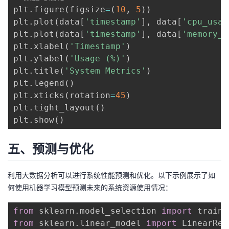
plt
.
figure
(
figsize
=
(
10
,
5
)
)
plt
.
plot
(
data
[
'timestamp'
]
,
 data
[
'cpu_usag
plt
.
plot
(
data
[
'timestamp'
]
,
 data
[
'memory_u
plt
.
xlabel
(
'Timestamp'
)
plt
.
ylabel
(
'Usage (%)'
)
plt
.
title
(
'System Metrics'
)
plt
.
legend
(
)
plt
.
xticks
(
rotation
=
45
)
plt
.
tight_layout
(
)
plt
.
show
(
)
五、预测与优化
利用大数据分析可以进行系统性能预测和优化。以下示例展示了如
何使用机器学习模型预测未来的系统资源使用情况：
from
 sklearn
.
model_selection 
import
from
 sklearn
.
linear_model 
import
 LinearReg