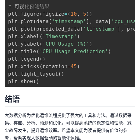
# 可视化预测结果
plt
.
figure
(
figsize
=
(
10
,
5
)
)
plt
.
plot
(
data
[
'timestamp'
]
,
 data
[
'cpu_usag
plt
.
plot
(
predicted_data
[
'timestamp'
]
,
 pred
plt
.
xlabel
(
'Timestamp'
)
plt
.
ylabel
(
'CPU Usage (%)'
)
plt
.
title
(
'CPU Usage Prediction'
)
plt
.
legend
(
)
plt
.
xticks
(
rotation
=
45
)
plt
.
tight_layout
(
)
plt
.
show
(
)
结语
大数据分析为优化运维流程提供了强大的工具和方法。通过数据采
集、存储、分析、预测和优化，可以提高系统的稳定性和性能，减
少故障发生，提升运维效率。希望本文能为读者提供有价值的参
考，帮助实现大数据驱动的智能化运维。