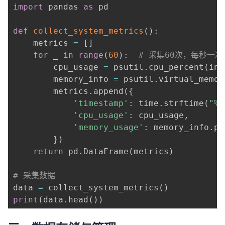
import
 pandas 
as
 pd

我
注
的
开
def
collect_system_metrics
(
)
:
的
Programs
发
    metrics 
=
[
]
for
 _ 
in
range
(
60
)
:
# 采集60次，每秒一次
支
者
        cpu_usage 
=
 psutil
.
cpu_percent
(
int
        memory_info 
=
 psutil
.
virtual_memor
持
学
        metrics
.
append
(
{
'timestamp'
:
 time
.
strftime
(
"%Y
我
堂
'cpu_usage'
:
 cpu_usage
,
'memory_usage'
:
 memory_info
.
pe
的
我
我
}
)
return
 pd
.
DataFrame
(
metrics
)
技
的
的
我
# 采集数据
术
云
课
的
我
data 
=
 collect_system_metrics
(
)
print
(
data
.
head
(
)
)
支
声
程
认
的
我