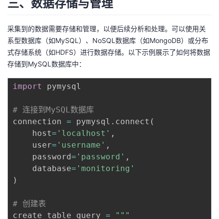
三、数据存储与管理
持
建
证
实
的
议
采集到的数据需要存储和管理，以便后续分析和处理。可以使用关
验
收
系型数据库（如MySQL）、NoSQL数据库（如MongoDB）或分布
式存储系统（如HDFS）进行数据存储。以下示例展示了如何将数据
藏
存储到MySQL数据库中：
import
 pymysql

# 连接到MySQL数据库
connection 
=
 pymysql
.
connect
(
    host
=
'localhost'
,
    user
=
'username'
,
    password
=
'password'
,
    database
=
'monitoring'
)
# 创建表
create_table_query 
=
"""
