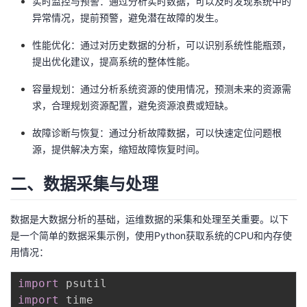
实时监控与预警：通过分析实时数据，可以及时发现系统中的
异常情况，提前预警，避免潜在故障的发生。
者
性能优化：通过对历史数据的分析，可以识别系统性能瓶颈，
我
提出优化建议，提高系统的整体性能。
容量规划：通过分析系统资源的使用情况，预测未来的资源需
的
我
求，合理规划资源配置，避免资源浪费或短缺。
博
的
我
故障诊断与恢复：通过分析故障数据，可以快速定位问题根
源，提供解决方案，缩短故障恢复时间。
客
论
的
我
二、数据采集与处理
坛
圈
的
我
数据是大数据分析的基础，运维数据的采集和处理至关重要。以下
子
直
的
我
是一个简单的数据采集示例，使用Python获取系统的CPU和内存使
用情况：
我
播
活
的
import
我
动
关
的
import