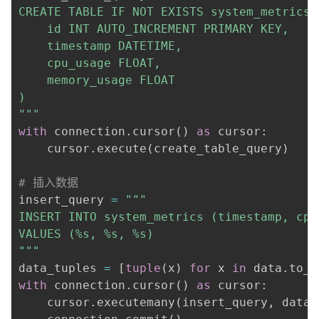
CREATE TABLE IF NOT EXISTS system_metrics (
    id INT AUTO_INCREMENT PRIMARY KEY,

    timestamp DATETIME,

    cpu_usage FLOAT,

    memory_usage FLOAT

)

"""
with
 connection
.
cursor
(
)
as
 cursor
:
    cursor
.
execute
(
create_table_query
)
# 插入数据
insert_query 
=
"""

INSERT INTO system_metrics (timestamp, cpu
VALUES (%s, %s, %s)

"""
data_tuples 
=
[
tuple
(
x
)
for
 x 
in
 data
.
to_n
with
 connection
.
cursor
(
)
as
 cursor
:
    cursor
.
executemany
(
insert_query
,
 data_