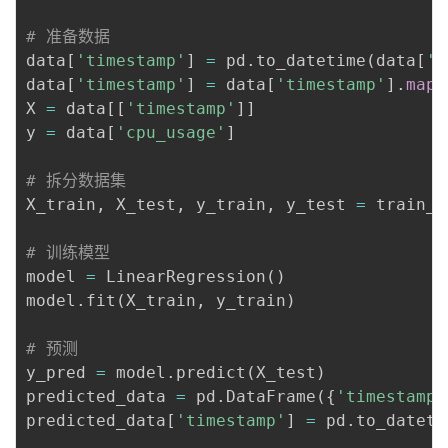
# 准备数据
data
[
'timestamp'
]
=
 pd
.
to_datetime
(
data
[
't
data
[
'timestamp'
]
=
 data
[
'timestamp'
]
.
map
(
X 
=
 data
[
[
'timestamp'
]
]
y 
=
 data
[
'cpu_usage'
]
# 拆分数据集
X_train
,
 X_test
,
 y_train
,
 y_test 
=
 train_t
# 训练模型
model 
=
 LinearRegression
(
)
model
.
fit
(
X_train
,
 y_train
)
# 预测
y_pred 
=
 model
.
predict
(
X_test
)
predicted_data 
=
 pd
.
DataFrame
(
{
'timestamp'
predicted_data
[
'timestamp'
]
=
 pd
.
to_dateti