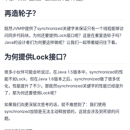
者
再造轮子？
我
既然JVM中提供了synchronized关键字来保证只有一个线程能够访
问同步代码块，为何还要提供Lock接口呢？这是在重复造轮子吗？
的
我
Java的设计者们为何要这样做呢？让我们一起带着疑问往下看。
博
的
我
为何提供Lock接口？
客
论
的
我
很多小伙伴可能会听说过，在Java 1.5版本中，synchronized的性
能不如Lock，但在Java 1.6版本之后，synchronized做了很多优
坛
圈
的
我
化，性能提升了不少。那既然synchronized关键字的性能已经提升
了，那为何还要使用Lock呢？
子
直
的
我
如果我们向更深层次思考的话，就不难想到了：我们使用
我
播
活
的
synchronized加锁是无法主动释放锁的，这就会涉及到死锁的问
题。
我
动
关
的