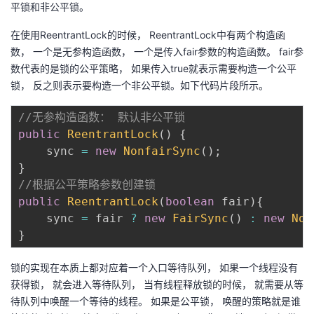
平锁和非公平锁。
在使用ReentrantLock的时候， ReentrantLock中有两个构造函
数， 一个是无参构造函数， 一个是传入fair参数的构造函数。 fair参
数代表的是锁的公平策略， 如果传入true就表示需要构造一个公平
锁， 反之则表示要构造一个非公平锁。如下代码片段所示。
//无参构造函数： 默认非公平锁
public
ReentrantLock
(
)
{
	sync 
=
new
NonfairSync
(
)
;
}
//根据公平策略参数创建锁
public
ReentrantLock
(
boolean
 fair
)
{
	sync 
=
 fair 
?
new
FairSync
(
)
:
new
Non
}
锁的实现在本质上都对应着一个入口等待队列， 如果一个线程没有
获得锁， 就会进入等待队列， 当有线程释放锁的时候， 就需要从等
待队列中唤醒一个等待的线程。 如果是公平锁， 唤醒的策略就是谁