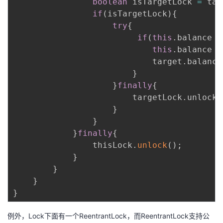
boolean
 isTargetLock 
=
 tar
if
(
isTargetLock
)
{
try
{
if
(
this
.
balance 
>
this
.
balance 
-
                            target
.
balance
}
}
finally
{
                        targetLock
.
unlock

}
}
}
finally
{
                thisLock
.
unlock
(
)
;
}
}
}
}
例外，Lock下面有一个ReentrantLock，而ReentrantLock支持公