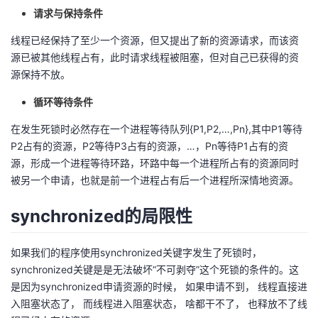
持
建
证
实
的
请求与保持条件
议
线程已经保持了至少一个资源，但又提出了新的资源请求，而该资
验
收
源已被其他线程占有，此时请求线程被阻塞，但对自己已获得的资
源保持不放。
藏
循环等待条件
在发生死锁时必然存在一个进程等待队列{P1,P2,…,Pn},其中P1等待
P2占有的资源，P2等待P3占有的资源，…，Pn等待P1占有的资
源，形成一个进程等待环路，环路中每一个进程所占有的资源同时
被另一个申请，也就是前一个进程占有后一个进程所深情地资源。
synchronized的局限性
如果我们的程序使用synchronized关键字发生了死锁时，
synchronized关键是是无法破坏“不可剥夺”这个死锁的条件的。这
是因为synchronized申请资源的时候， 如果申请不到， 线程直接进
入阻塞状态了， 而线程进入阻塞状态， 啥都干不了， 也释放不了线