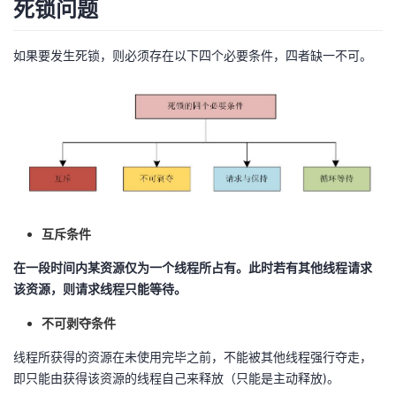
死锁问题
我
注
的
开
如果要发生死锁，则必须存在以下四个必要条件，四者缺一不可。
的
Programs
发
支
者
持
学
我
堂
的
我
互斥条件
我
在一段时间内某资源仅为一个线程所占有。此时若有其他线程请求
技
的
的
我
该资源，则请求线程只能等待。
术
云
课
的
我
不可剥夺条件
线程所获得的资源在未使用完毕之前，不能被其他线程强行夺走，
支
声
程
认
的
我
即只能由获得该资源的线程自己来释放（只能是主动释放)。