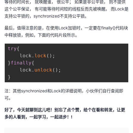
等待的时间长， 就唤醒谁， 很公平； 如果是非公平锁， 则不提供
这个公平保证， 有可能等待时间短的线程反而先被唤醒。 而Lock是
支持公平锁的，synchronized不支持公平锁。
最后，值得注意的是，在使用Lock加锁时，一定要在finally{}代码块
中释放锁，例如，下面的代码片段所示。
try
{
    lock
.
lock
(
)
;
}
finally
{
    lock
.
unlock
(
)
;
}
注：其他synchronized和Lock的详细说明，小伙伴们自行查阅即
可。
好了，今天就聊到这儿吧！别忘了点个赞，给个在看和转发，让更
多的人看到，一起学习，一起进步！!