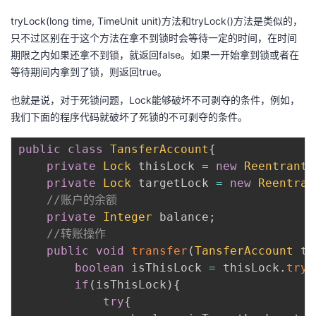
tryLock(long time, TimeUnit unit)方法和tryLock()方法是类似的，
只不过区别在于这个方法在拿不到锁时会等待一定的时间，在时间
期限之内如果还拿不到锁，就返回false。如果一开始拿到锁或者在
等待期间内拿到了锁，则返回true。
也就是说，对于死锁问题，Lock能够破坏不可剥夺的条件，例如，
我们下面的程序代码就破坏了死锁的不可剥夺的条件。
public
class
TansferAccount
{
private
Lock
 thisLock 
=
new
ReentrantL
private
Lock
 targetLock 
=
new
Reentran
//账户的余额
private
Integer
 balance
;
//转账操作
public
void
transfer
(
TansferAccount
 ta
boolean
 isThisLock 
=
 thisLock
.
tryL
if
(
isThisLock
)
{
try
{