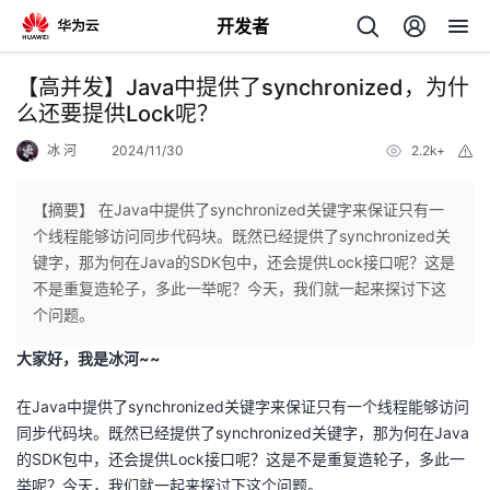
开发者
返
【高并发】Java中提供了synchronized，为什
回
么还要提供Lock呢？
冰 河
2024/11/30
2.2k+
举
报
【摘要】 在Java中提供了synchronized关键字来保证只有一
个线程能够访问同步代码块。既然已经提供了synchronized关
个
键字，那为何在Java的SDK包中，还会提供Lock接口呢？这是
不是重复造轮子，多此一举呢？今天，我们就一起来探讨下这
我
人
个问题。
大家好，我是冰河~~
的
主
在Java中提供了synchronized关键字来保证只有一个线程能够访问
开
页
同步代码块。既然已经提供了synchronized关键字，那为何在Java
的SDK包中，还会提供Lock接口呢？这是不是重复造轮子，多此一
发
举呢？今天，我们就一起来探讨下这个问题。