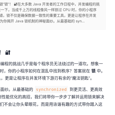
“锁”！ 🔐在大多数 Java 开发者的工作日程中，并发编程的挑
一下，当成千上万的线程像风一样掠过 CPU 时，你的小程序
没错，锁不仅是确保数据一致性的重要工具，更是让程序在并发
揭开 Java 锁机制的神秘面纱。从最基础的 syn...
 🔐
并发编程的挑战几乎是每个程序员无法绕过的一道坎。想象一
U 时，你的小程序如何在混乱中找到秩序？答案就在
锁
中。
，更是让程序在并发环境下游刃有余的“魔法钥匙”。
神秘面纱。从最基础的
到更灵活、更高效
synchronized
到性能优化的高招，我们将带你一步步了解并运用锁来解决
我们不会让你头晕眼花，而是用诙谐有趣的方式带你踏入这