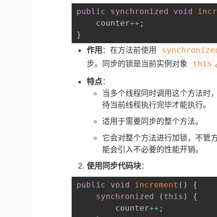
public
synchronized
void
inc
    counter
++
;
}
作用
：在方法前使用
synchronize
步。同步的锁是当前实例对象
this
特点
：
当多个线程同时调用这个方法时
待当前线程执行完毕才能执行。
适用于需要同步的整个方法。
它会对整个方法进行加锁，不管
能会引入不必要的性能开销。
使用同步代码块
：
public
void
increment
(
)
{
synchronized
(
this
)
{
        counter
++
;