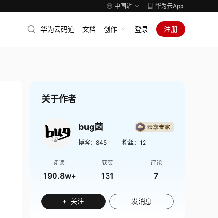
中国站
华为云App
华为云码道
文档
创作
登录
注册
关于作者
bug菌
博客：
845
粉丝：
12
阅读
获赞
评论
190.8w+
131
7
+ 关注
发消息