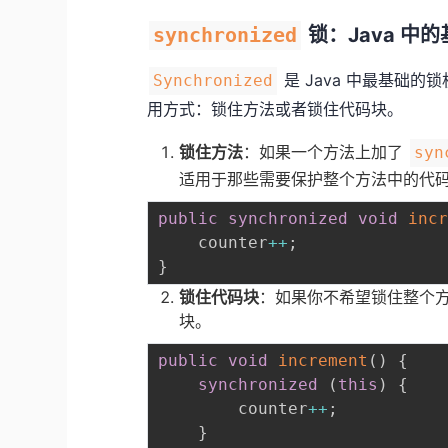
synchronized
锁：Java 中
是 Java 中最基础的
Synchronized
用方式：锁住方法或者锁住代码块。
锁住方法
：如果一个方法上加了
syn
适用于那些需要保护整个方法中的代
public
synchronized
void
inc
    counter
++
;
}
锁住代码块
：如果你不希望锁住整个
块。
public
void
increment
(
)
{
synchronized
(
this
)
{
        counter
++
;
}