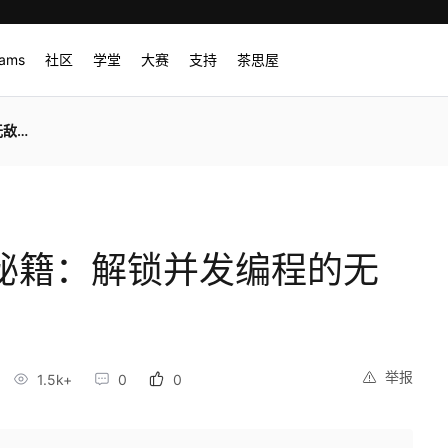
rams
社区
学堂
大赛
支持
茶思屋
🧠
终极秘籍：解锁并发编程的无
举报
1.5k+
0
0