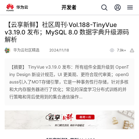
开发者
返
【云享新鲜】社区周刊·Vol.188-TinyVue
回
v3.19.0 发布；MySQL 8.0 数据字典升级源码
解析
华为云社区精选
2024/11/18
7.9k+
举
报
【摘要】 TinyVue v3.19.0 发布：所有组件全面升级到 OpenT
个
iny Design 新设计规范，UI 更美观、更符合现代审美；openG
auss引入了MOT存储引擎，它是一种事务性行存储，针对多核
我
人
和大内存服务器进行了优化；常见的深度学习分布式训练的并
行策略和背后使用到的集合通信操作...
的
主
开
页
发