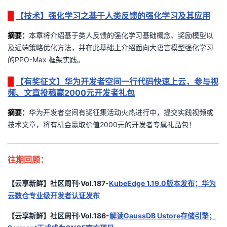
持
建
证
实
的
【技术】强化学习之基于人类反馈的强化学习及其应用
议
验
收
摘要：
本章将介绍基于类人反馈的强化学习基础概念、奖励模型以
及近端策略优化方法，并在此基础上介绍面向大语言模型强化学习
藏
的PPO-Max 框架实践
。
【有奖征文】华为开发者空间一行代码快速上云，参与视
频、文章投稿赢2000元开发者礼包
摘要
：
华为开发者空间有奖征集活动火热进行中，提交实践视频或
技术文章，将有机会赢取价值2000元的开发者专属礼品包！
往期回顾：
【云享新鲜】社区周刊·Vol.187-
KubeEdge 1.19.0版本发布；华为
云数仓专业级开发者认证发布
【云享新鲜】社区周刊·Vol.186-
解读GaussDB Ustore存储引擎；