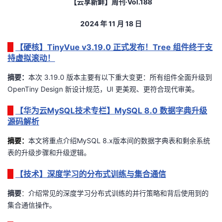
【云享新鲜】周刊
·Vol.188
者
2024
年
11
月 18
日
我
【硬核】TinyVue v3.19.0 正式发布！Tree 组件终于支
持虚拟滚动！
的
我
摘要：
本次 3.19.0 版本主要有以下重大变更：所有组件全面升级到
OpenTiny Design 新设计规范，UI 更美观、更符合现代审美。
博
的
我
【华为云MySQL技术专栏】MySQL 8.0 数据字典升级
客
论
的
我
源码解析
坛
圈
的
我
摘要
：
本文将重点介绍MySQL 8.x版本间的数据字典表和剩余系统
表的升级步骤和升级逻辑
。
子
直
的
我
【技术】深度学习的分布式训练与集合通信
我
播
活
的
摘要
：
介绍常见的深度学习分布式训练的并行策略和背后使用到的
集合通信操作
。
我
动
关
的