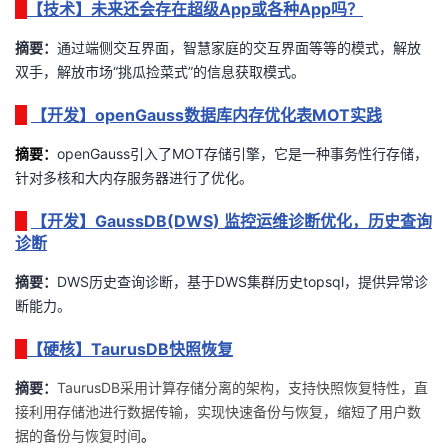
【技术】未来还会存在超级App或各种App吗？
我
注
的
开
摘要：
通过端侧交互界面，智慧家庭的交互界面等等的模式，解放
的
Programs
发
双手，解放市场“挑瓜捡菜式”的信息获取模式。
【开发】openGauss数据库内存优化表MOT实践
支
者
摘要
：
openGauss引入了MOT存储引擎，它是一种事务性行存储，
持
学
针对多核和大内存服务器进行了优化。
我
堂
【开发】GaussDB(DWS) 监控运维诊断优化，历史查询
诊断
的
我
我
摘要：
DWS历史查询诊断，基于DWS集群历史topsql，提供异常诊
断能力。
技
的
的
我
【硬核】TaurusDB快照恢复
术
云
课
的
我
摘要：
TaurusDB
采用计算存储分离的架构，支持快照恢复特性，直
支
声
接利用存储池进行数据传输，实现快速备份与恢复，缩短了用户数
程
认
的
我
据的备份与恢复时间
。