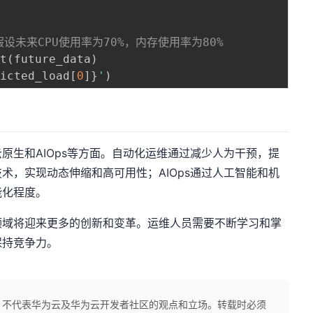
假设未来CPU使用率为70%，内存使用率为80%
ct
(
future_data
)
dicted_load
[
0
]
}
'
)
原生和AIOps等方面。自动化运维通过减少人为干预，提
术，实现动态伸缩和高可用性；AIOps通过人工智能和机
能化程度。
领域将迎来更多的创新和变革。运维人员需要不断学习和掌
保持竞争力。
，不代表华为云及华为云开发者社区的观点和立场。转载时必须