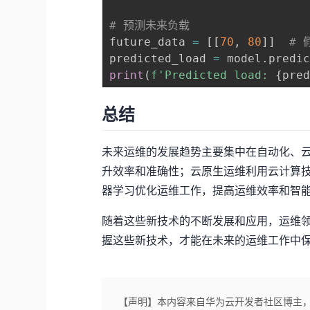
# 预测未来负载
future_data 
=
[
[
70
,
80
]
]
# 
predicted_load 
=
 model
.
predi
print
(
f'Predicted load: 
{
pre
总结
未来运维的发展趋势主要集中在自动化、云
升效率和准确性；云原生运维利用云计算技
器学习优化运维工作，提高运维效率和智
随着这些新技术的不断发展和应用，运维
握这些新技术，才能在未来的运维工作中
【声明】本内容来自华为云开发者社区博主