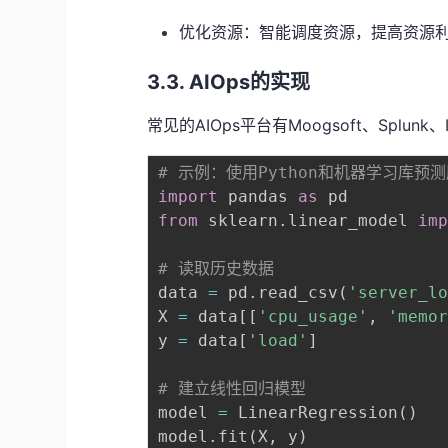
优化资源：智能调度资源，提高资源
3.3. AIOps的实现
常见的AIOps平台有Moogsoft、Splunk、I
# 示例：使用Python和机器学习库预
import
 pandas 
as
from
 sklearn
.
linear_model 
im
# 读取历史数据
data 
=
 pd
.
read_csv
(
'server_l
X 
=
 data
[
[
'cpu_usage'
,
'memo
y 
=
 data
[
'load'
]
# 建立线性回归模型
model 
=
 LinearRegression
(
)
model
.
fit
(
X
,
 y
)