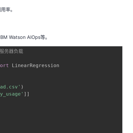
利用率。
BM Watson AIOps等。
测服务器负载
port
 LinearRegression

oad.csv'
)
ry_usage'
]
]