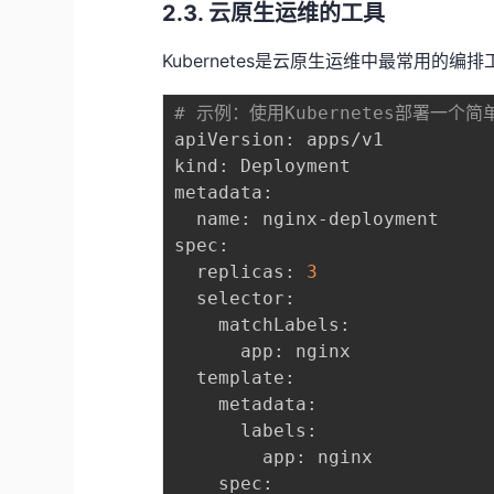
2.3. 云原生运维的工具
Kubernetes是云原生运维中最常用的
# 示例：使用Kubernetes部署一个简
apiVersion: apps/v1

kind: Deployment

metadata:

  name: nginx-deployment

spec:

  replicas: 
3
  selector:

    matchLabels:

      app: nginx

  template:

    metadata:

      labels:

        app: nginx

    spec:
