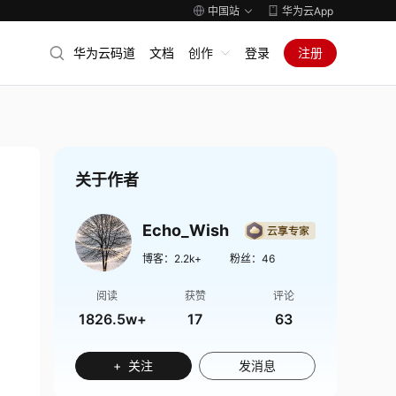
中国站
华为云App
华为云码道
文档
创作
登录
注册
关于作者
Echo_Wish
博客：
2.2k+
粉丝：
46
阅读
获赞
评论
1826.5w+
17
63
+ 关注
发消息