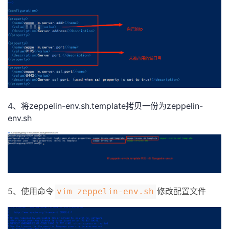
持
建
证
实
的
议
验
收
藏
4、将zeppelin-env.sh.template拷贝一份为zeppelin-
env.sh
5、
使用命令
修改配置文件
vim zeppelin-env.sh