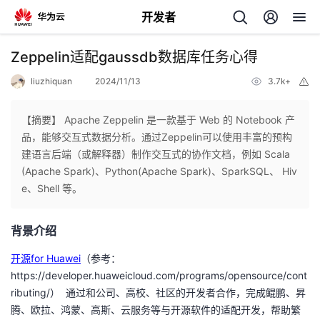
开发者
返
Zeppelin适配gaussdb数据库任务心得
回
liuzhiquan
2024/11/13
3.7k+
举
报
【摘要】 Apache Zeppelin 是一款基于 Web 的 Notebook 产
品，能够交互式数据分析。通过Zeppelin可以使用丰富的预构
建语言后端（或解释器）制作交互式的协作文档，例如 Scala
个
(Apache Spark)、Python(Apache Spark)、SparkSQL、 Hiv
e、Shell 等。
我
人
背景介绍
的
主
开源for Huawei
（参考：
开
页
https://developer.huaweicloud.com/programs/opensource/cont
ributing/
）
通过和公司、高校、社区的开发者合作，完成鲲鹏、昇
发
腾、欧拉、鸿蒙、高斯、云服务等与开源软件的适配开发，帮助繁