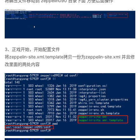
将解压文件移动到 zeppelin090 目录下面 方便后面操作
我
注
的
开
的
Programs
发
支
者
3、正戏开始，开始配置文件
持
学
将zeppelin-site.xml.template拷贝一份为zeppelin-site.xml 并且修
改里面的两处内容
我
堂
的
我
我
技
的
的
我
术
云
课
的
我
支
声
程
认
的
我