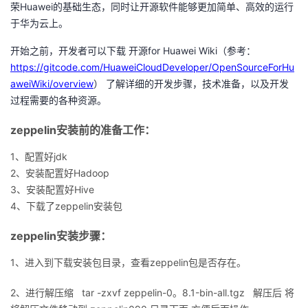
荣
Huawei
的基础生态，同时让开源软件能够更加简单、高效的运行
于华为云上。
者
开始之前，开发者可以下载
开源
for Huawei Wiki
（参考：
我
https://gitcode.com/HuaweiCloudDeveloper/OpenSourceForHu
aweiWiki/overview
）
了解详细的开发步骤，技术准备，以及开发
的
我
过程需要的各种资源。
博
的
我
zeppelin安装前的准备工作：
1、
配置好jdk
客
论
的
我
2、安装配置好Hadoop
3、安装配置好Hive
坛
圈
的
我
4、下载了zeppelin安装包
子
直
的
我
zeppelin安装步骤：
我
播
活
的
1、进入到下载安装包目录，查看zeppelin包是否存在。
我
动
关
的
2、进行解压缩 tar -zxvf zeppelin-0。8.1-bin-all.tgz 解压后 将