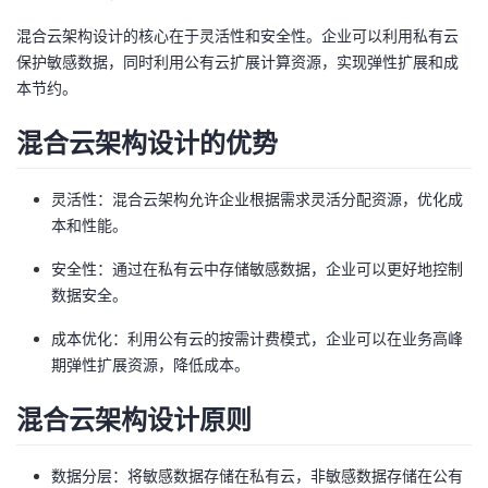
混合云架构设计的核心在于灵活性和安全性。企业可以利用私有云
者
保护敏感数据，同时利用公有云扩展计算资源，实现弹性扩展和成
本节约。
我
混合云架构设计的优势
的
我
博
的
我
灵活性：混合云架构允许企业根据需求灵活分配资源，优化成
本和性能。
客
论
的
我
安全性：通过在私有云中存储敏感数据，企业可以更好地控制
数据安全。
坛
圈
的
我
成本优化：利用公有云的按需计费模式，企业可以在业务高峰
子
直
的
我
期弹性扩展资源，降低成本。
我
播
活
的
混合云架构设计原则
我
动
关
的
数据分层：将敏感数据存储在私有云，非敏感数据存储在公有