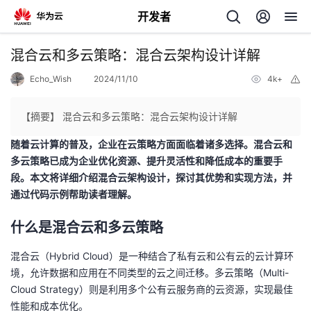
开发者
返
混合云和多云策略：混合云架构设计详解
回
Echo_Wish
2024/11/10
4k+
举
报
【摘要】 混合云和多云策略：混合云架构设计详解
随着云计算的普及，企业在云策略方面面临着诸多选择。混合云和
多云策略已成为企业优化资源、提升灵活性和降低成本的重要手
个
段。本文将详细介绍混合云架构设计，探讨其优势和实现方法，并
通过代码示例帮助读者理解。
我
人
什么是混合云和多云策略
的
主
混合云（Hybrid Cloud）是一种结合了私有云和公有云的云计算环
开
页
境，允许数据和应用在不同类型的云之间迁移。多云策略（Multi-
Cloud Strategy）则是利用多个公有云服务商的云资源，实现最佳
发
性能和成本优化。