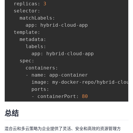
  replicas: 
3
  selector:

    matchLabels:

      app: hybrid-cloud-app

  template:

    metadata:

      labels:

        app: hybrid-cloud-app

    spec:

      containers:

      - name: app-container

        image: my-docker-repo/hybrid-cloud
        ports:

        - containerPort: 
80
总结
混合云和多云策略为企业提供了灵活、安全和高效的资源管理方