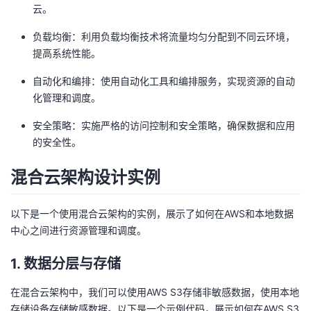
云。
我
注
的
开
负载均衡：利用负载均衡技术将流量均匀分配到不同云环境，
的
Programs
发
提高系统性能。
自动化和编排：使用自动化工具和编排服务，实现资源的自动
支
者
化管理和调度。
持
学
安全策略：实施严格的访问控制和安全策略，确保数据和应用
的安全性。
我
堂
混合云架构设计实例
的
我
我
以下是一个使用混合云架构的实例，展示了如何在AWS和本地数据
技
的
的
我
中心之间进行资源管理和调度。
术
云
课
的
我
1. 数据分层与存储
支
声
程
认
的
我
在混合云架构中，我们可以使用AWS S3存储非敏感数据，使用本地
存储设备存储敏感数据。以下是一个示例代码，展示如何在AWS S3