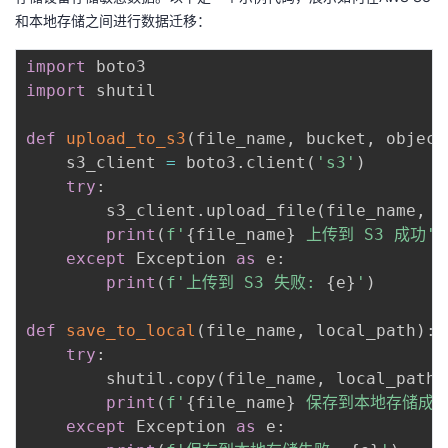
持
建
证
实
的
和本地存储之间进行数据迁移：
议
验
收
import
import
 shutil

藏
def
upload_to_s3
(
file_name
,
 bucket
,
 object
    s3_client 
=
 boto3
.
client
(
's3'
)
try
:
        s3_client
.
upload_file
(
file_name
,
 b
print
(
f'
{
file_name
}
 上传到 S3 成功'
)
except
 Exception 
as
 e
:
print
(
f'上传到 S3 失败: 
{
e
}
'
)
def
save_to_local
(
file_name
,
 local_path
)
:
try
:
        shutil
.
copy
(
file_name
,
 local_path
)
print
(
f'
{
file_name
}
 保存到本地存储成功
except
 Exception 
as
 e
: