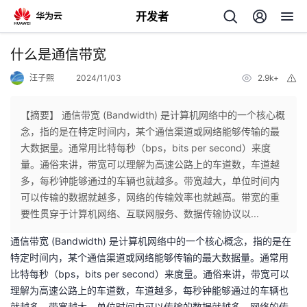
开发者
返
什么是通信带宽
回
汪子熙
2024/11/03
2.9k+
举
报
【摘要】 通信带宽 (Bandwidth) 是计算机网络中的一个核心概
念，指的是在特定时间内，某个通信渠道或网络能够传输的最
大数据量。通常用比特每秒（bps，bits per second）来度
个
量。通俗来讲，带宽可以理解为高速公路上的车道数，车道越
多，每秒钟能够通过的车辆也就越多。带宽越大，单位时间内
我
人
可以传输的数据就越多，网络的传输效率也就越高。带宽的重
要性贯穿于计算机网络、互联网服务、数据传输协议以...
的
主
通信带宽 (Bandwidth) 是计算机网络中的一个核心概念，指的是在
特定时间内，某个通信渠道或网络能够传输的最大数据量。通常用
开
页
比特每秒（bps，bits per second）来度量。通俗来讲，带宽可以
理解为高速公路上的车道数，车道越多，每秒钟能够通过的车辆也
发
就越多。带宽越大，单位时间内可以传输的数据就越多，网络的传