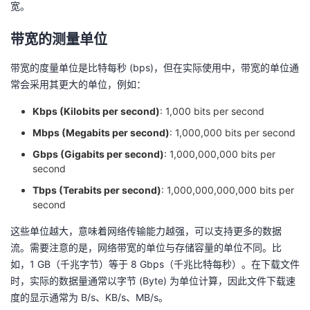
宽。
我
注
的
开
带宽的测量单位
的
Programs
发
带宽的度量单位是比特每秒 (bps)，但在实际使用中，带宽的单位通
支
者
常会采用其更大的单位，例如：
Kbps (Kilobits per second)
: 1,000 bits per second
持
学
Mbps (Megabits per second)
: 1,000,000 bits per second
我
堂
Gbps (Gigabits per second)
: 1,000,000,000 bits per
second
的
我
我
Tbps (Terabits per second)
: 1,000,000,000,000 bits per
second
技
的
的
我
这些单位越大，意味着网络传输能力越强，可以支持更多的数据
流。需要注意的是，网络带宽的单位与存储容量的单位不同。比
术
云
课
的
我
如，1 GB（千兆字节）等于 8 Gbps（千兆比特每秒）。在下载文件
时，实际的数据量通常以字节 (Byte) 为单位计算，因此文件下载速
支
声
程
认
的
我
度的显示通常为 B/s、KB/s、MB/s。