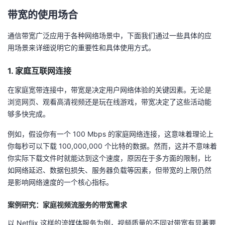
持
建
证
实
的
带宽的使用场合
议
验
收
通信带宽广泛应用于各种网络场景中，下面我们通过一些具体的应
用场景来详细说明它的重要性和具体使用方式。
藏
1. 家庭互联网连接
在家庭宽带连接中，带宽是决定用户网络体验的关键因素。无论是
浏览网页、观看高清视频还是玩在线游戏，带宽决定了这些活动能
够多快完成。
例如，假设你有一个 100 Mbps 的家庭网络连接，这意味着理论上
你每秒可以下载 100,000,000 个比特的数据。然而，这并不意味着
你实际下载文件时就能达到这个速度，原因在于多方面的限制，比
如网络延迟、数据包损失、服务器负载等因素，但带宽的上限仍然
是影响网络速度的一个核心指标。
案例研究：家庭视频流服务的带宽需求
以 Netflix 这样的流媒体服务为例，视频质量的不同对带宽有显著要