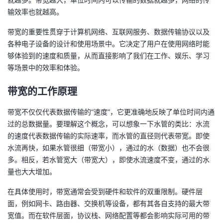
输效率也就越高。
者
带宽的重要性贯穿于计算机网络、互联网服务、数据传输协议以及
我
各种电子设备的设计和使用场景中。它决定了用户在使用网络时能
够体验到的速度和质量，从而直接影响了我们在工作、娱乐、学习
的
我
等场景中的效率和体验。
博
的
我
带宽的工作原理
带宽不仅仅代表数据传输的“速度”，它更准确地反映了单位时间内通
客
论
的
我
过的总数据量。要理解这个概念，可以想象一下水管的类比：水流
的速度代表数据传输的实际速率，而水管的直径则代表带宽。即使
坛
圈
的
我
水流再快，如果水管很细（带宽小），通过的水（数据）也不会很
多。相反，若水管宽大（带宽大），即使水流速度不变，通过的水
子
直
的
我
量也大大增加。
我
播
活
的
在具体使用时，带宽通常会受到硬件和软件的双重限制。硬件层
面，例如网卡、路由器、交换机等设备，都有其各自支持的最大带
我
动
关
的
宽值。而在软件层面，协议栈、网络配置等都会影响实际可用的带