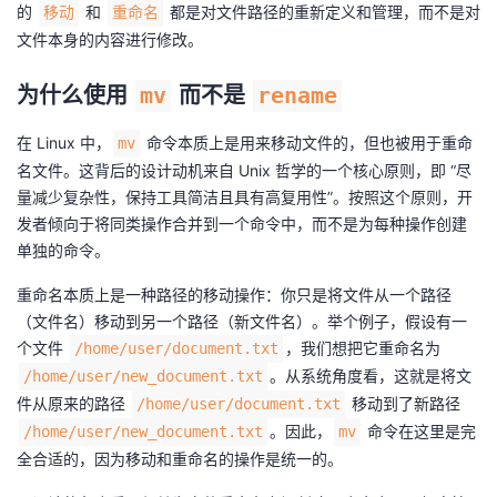
的
和
都是对文件路径的重新定义和管理，而不是对
移动
重命名
我
注
的
开
文件本身的内容进行修改。
的
Programs
发
为什么使用
mv
而不是
rename
支
者
在 Linux 中，
命令本质上是用来移动文件的，但也被用于重命
mv
名文件。这背后的设计动机来自 Unix 哲学的一个核心原则，即 “尽
持
学
量减少复杂性，保持工具简洁且具有高复用性”。按照这个原则，开
发者倾向于将同类操作合并到一个命令中，而不是为每种操作创建
我
堂
单独的命令。
的
我
重命名本质上是一种路径的移动操作：你只是将文件从一个路径
我
（文件名）移动到另一个路径（新文件名）。举个例子，假设有一
技
的
个文件
，我们想把它重命名为
/home/user/document.txt
的
我
。从系统角度看，这就是将文
/home/user/new_document.txt
术
云
件从原来的路径
课
的
我
移动到了新路径
/home/user/document.txt
。因此，
命令在这里是完
/home/user/new_document.txt
mv
支
声
程
认
的
我
全合适的，因为移动和重命名的操作是统一的。