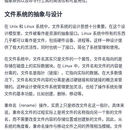
抽象原则以及命令行工具的简洁性和可复用性。
者
文件系统的抽象与设计
我
在 Unix 和 Linux 系统中，文件系统的设计思想十分重要。在这个设
计模型里，文件被看作是资源的抽象接口。Linux 系统中所有的东西
的
我
几乎都可以看作是文件，包括硬件设备、进程等。这样一种设计提
供了极大的灵活性，同时也统一了接口，简化了系统管理和使用。
博
的
我
在文件系统中，文件名其实只是文件的一个属性，文件名指向的是
存储在磁盘上的实际数据块。在 Linux 中，文件名和文件的内容是
客
论
的
我
分离的，文件名是指针（链接），它指向实际的数据。在大多数情
况下，文件名和文件内容的分离是通过硬链接和软链接的概念来管
坛
圈
的
我
理的。这种设计使得文件系统管理更加灵活，也给了操作系统处理
文件的基本功能，比如创建、删除、移动等。
子
直
的
我
重命名（rename）操作，实质上只是修改文件名这一指针。具体来
我
播
活
的
说，重命名文件的过程实际上是将文件的名称指向另一个新的文件
名，而不需要改变文件内容的存储位置或创建新的文件。因此，从
我
动
关
的
系统的角度看，重命名操作与移动文件之间的界限相当模糊。文件