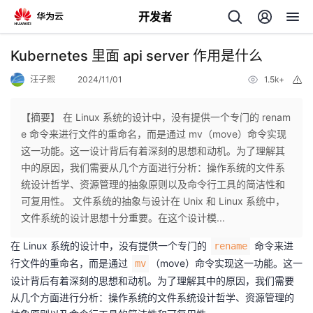
开发者
返
Kubernetes 里面 api server 作用是什么
回
汪子熙
2024/11/01
1.5k+
举
报
【摘要】 在 Linux 系统的设计中，没有提供一个专门的 renam
e 命令来进行文件的重命名，而是通过 mv（move）命令实现
这一功能。这一设计背后有着深刻的思想和动机。为了理解其
个
中的原因，我们需要从几个方面进行分析：操作系统的文件系
统设计哲学、资源管理的抽象原则以及命令行工具的简洁性和
我
人
可复用性。 文件系统的抽象与设计在 Unix 和 Linux 系统中，
文件系统的设计思想十分重要。在这个设计模...
的
主
在 Linux 系统的设计中，没有提供一个专门的
命令来进
rename
行文件的重命名，而是通过
（move）命令实现这一功能。这一
mv
开
页
设计背后有着深刻的思想和动机。为了理解其中的原因，我们需要
从几个方面进行分析：操作系统的文件系统设计哲学、资源管理的
发