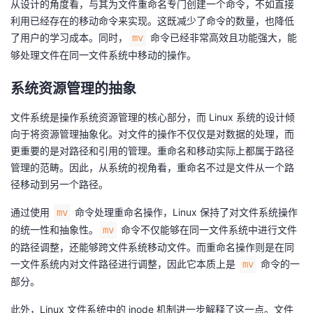
从设计的角度看，与其为文件重命名专门创建一个命令，不如直接
持
建
证
实
的
利用已经存在的移动命令来实现。这既减少了命令的数量，也降低
了用户的学习成本。同时，
命令已经非常高效且功能强大，能
mv
议
验
收
够处理文件在同一文件系统中移动的操作。
藏
系统资源管理的抽象
文件系统是操作系统资源管理的核心部分，而 Linux 系统的设计倾
向于将资源管理抽象化。对文件的操作不仅仅是对数据的处理，而
更重要的是对路径和引用的管理。重命名和移动实际上都属于路径
管理的范畴。因此，从系统的视角看，重命名不过是文件从一个路
径移动到另一个路径。
通过使用
命令处理重命名操作，Linux 保持了对文件系统操作
mv
的统一性和抽象性。
命令不仅能够在同一文件系统中进行文件
mv
的路径调整，还能够跨文件系统移动文件。而重命名操作则是在同
一文件系统内对文件路径进行调整，因此它本质上是
命令的一
mv
部分。
此外，Linux 文件系统中的 inode 机制进一步解释了这一点。文件