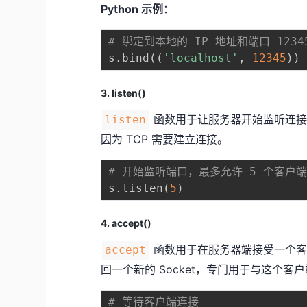
Python 示例
：
# 绑定到本地的 IP 地址和端口 1234
s
.
bind
(
(
'localhost'
,
12345
)
)
3. listen()
函数用于让服务器开始监听连接请求
listen
因为 TCP 需要建立连接。
# 开始监听端口，最多允许 5 个客户
s
.
listen
(
5
)
4. accept()
函数用于在服务器端接受一个客
accept
回一个新的 Socket，专门用于与这个客
# 等待客户端连接