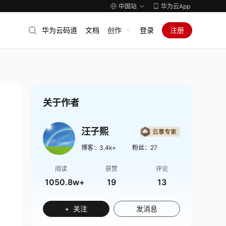
中国站
华为云App
华为云码道
文档
创作
登录
注册
关于作者
汪子熙
博客：
3.4k+
粉丝：
27
阅读
获赞
评论
1050.8w+
19
13
+ 关注
发消息