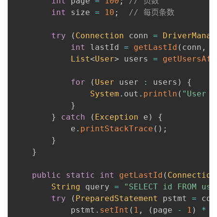
int
 page 
=
100
;
// 页数
int
 size 
=
10
;
// 每页条数
try
(
Connection
 conn 
=
DriverManag
int
 lastId 
=
getLastId
(
conn
,
 p
List
<
User
>
 users 
=
getUsersAft
for
(
User
 user 
:
 users
)
{
System
.
out
.
println
(
"User I
}
}
catch
(
Exception
 e
)
{
            e
.
printStackTrace
(
)
;
}
}
public
static
int
getLastId
(
Connection
String
 query 
=
"SELECT id FROM use
try
(
PreparedStatement
 pstmt 
=
 con
            pstmt
.
setInt
(
1
,
(
page 
-
1
)
*
 s