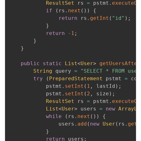
ResultSet
 rs 
=
 pstmt
.
executeQu
if
(
rs
.
next
(
)
)
{
return
 rs
.
getInt
(
"id"
)
;
}
return
-
1
;
}
}
public
static
List
<
User
>
getUsersAfter
String
 query 
=
"SELECT * FROM user
try
(
PreparedStatement
 pstmt 
=
 con
            pstmt
.
setInt
(
1
,
 lastId
)
;
            pstmt
.
setInt
(
2
,
 size
)
;
ResultSet
 rs 
=
 pstmt
.
executeQu
List
<
User
>
 users 
=
new
ArrayLi
while
(
rs
.
next
(
)
)
{
                users
.
add
(
new
User
(
rs
.
getI
}
return
 users
;