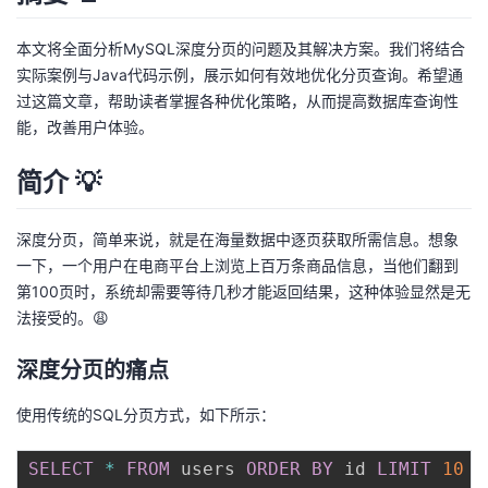
议
注
验
收
本文将全面分析MySQL深度分页的问题及其解决方案。我们将结合
实际案例与Java代码示例，展示如何有效地优化分页查询。希望通
藏
过这篇文章，帮助读者掌握各种优化策略，从而提高数据库查询性
能，改善用户体验。
简介 💡
深度分页，简单来说，就是在海量数据中逐页获取所需信息。想象
一下，一个用户在电商平台上浏览上百万条商品信息，当他们翻到
第100页时，系统却需要等待几秒才能返回结果，这种体验显然是无
法接受的。😩
深度分页的痛点
使用传统的SQL分页方式，如下所示：
SELECT
*
FROM
 users 
ORDER
BY
 id 
LIMIT
10
O