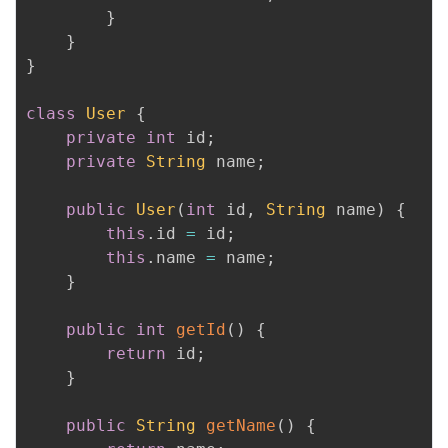
}
}
}
class
User
{
private
int
 id
;
private
String
 name
;
public
User
(
int
 id
,
String
 name
)
{
this
.
id 
=
 id
;
this
.
name 
=
 name
;
}
public
int
getId
(
)
{
return
 id
;
}
public
String
getName
(
)
{