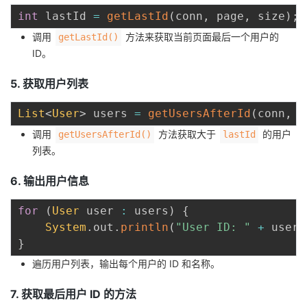
int
 lastId 
=
getLastId
(
conn
,
 page
,
 size
)
;
调用
方法来获取当前页面最后一个用户的
getLastId()
ID。
5. 获取用户列表
List
<
User
>
 users 
=
getUsersAfterId
(
conn
,
 l
调用
方法获取大于
的用户
getUsersAfterId()
lastId
列表。
6. 输出用户信息
for
(
User
 user 
:
 users
)
{
System
.
out
.
println
(
"User ID: "
+
 user
.
}
遍历用户列表，输出每个用户的 ID 和名称。
7. 获取最后用户 ID 的方法