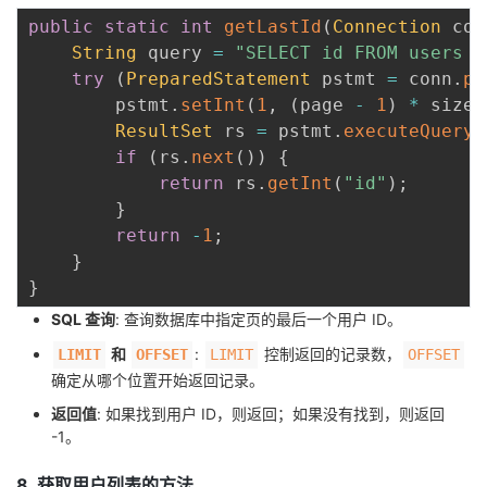
public
static
int
getLastId
(
Connection
 con
String
 query 
=
"SELECT id FROM users O
try
(
PreparedStatement
 pstmt 
=
 conn
.
pr
        pstmt
.
setInt
(
1
,
(
page 
-
1
)
*
 size
)
ResultSet
 rs 
=
 pstmt
.
executeQuery
(
if
(
rs
.
next
(
)
)
{
return
 rs
.
getInt
(
"id"
)
;
}
return
-
1
;
}
}
SQL 查询
: 查询数据库中指定页的最后一个用户 ID。
和
:
控制返回的记录数，
LIMIT
OFFSET
LIMIT
OFFSET
确定从哪个位置开始返回记录。
返回值
: 如果找到用户 ID，则返回；如果没有找到，则返回
-1。
8. 获取用户列表的方法