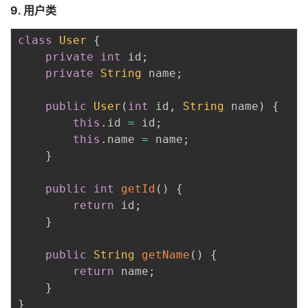
9. 用户类
class
User
{
private
int
 id
;
private
String
 name
;
public
User
(
int
 id
,
String
 name
)
{
this
.
id 
=
 id
;
this
.
name 
=
 name
;
}
public
int
getId
(
)
{
return
 id
;
}
public
String
getName
(
)
{
return
 name
;
}
}