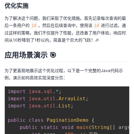
优化实施
为了解决这个问题，我们采取了优化措施。首先记录每次查询的最
后一条用户的
，然后在后续查询中，使用该
进行过滤。通
id
id
过这样的策略，我们不仅提升了性能，还改善了用户体验，响应时
间从10秒降到了1秒以内，简直是个巨大的飞跃！🎉
应用场景演示 🎯
为了更直观地展示这个优化过程，以下是一个完整的Java代码示
例，演示如何高效实现深度分页：
import
java
.
sql
.
*
;
import
java
.
util
.
ArrayList
;
import
java
.
util
.
List
;
public
class
PaginationDemo
{
public
static
void
main
(
String
[
]
 args
)