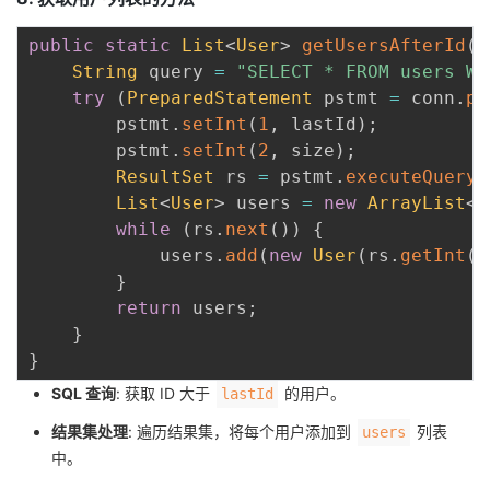
public
static
List
<
User
>
getUsersAfterId
(
C
String
 query 
=
"SELECT * FROM users WH
try
(
PreparedStatement
 pstmt 
=
 conn
.
pr
        pstmt
.
setInt
(
1
,
 lastId
)
;
        pstmt
.
setInt
(
2
,
 size
)
;
ResultSet
 rs 
=
 pstmt
.
executeQuery
(
List
<
User
>
 users 
=
new
ArrayList
<
>
while
(
rs
.
next
(
)
)
{
            users
.
add
(
new
User
(
rs
.
getInt
(
"
}
return
 users
;
}
}
SQL 查询
: 获取 ID 大于
的用户。
lastId
结果集处理
: 遍历结果集，将每个用户添加到
列表
users
中。