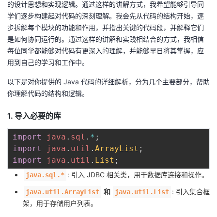
的设计思想和实现逻辑。通过这样的讲解方式，我希望能够引导同
学们逐步构建起对代码的深刻理解。我会先从代码的结构开始，逐
步拆解每个模块的功能和作用，并指出关键的代码段，并解释它们
是如何协同运行的。通过这样的讲解和实践相结合的方式，我相信
每位同学都能够对代码有更深入的理解，并能够早日将其掌握，应
用到自己的学习和工作中。
以下是对你提供的 Java 代码的详细解析，分为几个主要部分，帮助
你理解代码的结构和逻辑。
1. 导入必要的库
import
java
.
sql
.
*
;
import
java
.
util
.
ArrayList
;
import
java
.
util
.
List
;
: 引入 JDBC 相关类，用于数据库连接和操作。
java.sql.*
和
: 引入集合框
java.util.ArrayList
java.util.List
架，用于存储用户列表。