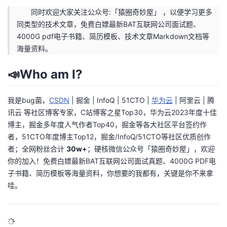
同时欢迎大家关注公众号:
「猿圈奇妙屋」
，以便学习更多
同类型的技术文章，免费白嫖最新BAT互联网公司面试题、
4000G pdf电子书籍、简历模板、技术文章Markdown文档等
海量资料。
📣Who am I?
我是bug菌，
CSDN
|
掘金
|
InfoQ
|
51CTO
|
华为云
|
阿里云
|
腾
讯云
等社区博客专家，C站博客之星Top30，华为云2023年度十佳
博主，掘金多年度人气作者Top40，掘金等各大社区平台签约作
者，51CTO年度博主Top12，掘金/InfoQ/51CTO等社区优质创作
者；全网粉丝合计
30w+
；硬核微信公众号
「猿圈奇妙屋」
，欢迎
你的加入！免费白嫖最新BAT互联网公司面试真题、4000G PDF电
子书籍、简历模板等海量资料，你想要的我都有，关键是你不来拿
哇。