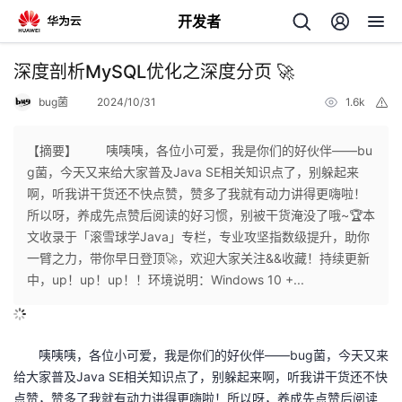
开发者
返
深度剖析MySQL优化之深度分页 🚀
回
bug菌
2024/10/31
1.6k
举
报
【摘要】 咦咦咦，各位小可爱，我是你们的好伙伴——bu
g菌，今天又来给大家普及Java SE相关知识点了，别躲起来
啊，听我讲干货还不快点赞，赞多了我就有动力讲得更嗨啦！
个
所以呀，养成先点赞后阅读的好习惯，别被干货淹没了哦~🏆本
文收录于「滚雪球学Java」专栏，专业攻坚指数级提升，助你
我
人
一臂之力，带你早日登顶🚀，欢迎大家关注&&收藏！持续更新
中，up！up！up！！环境说明：Windows 10 +...
我
的
主
我
的
开
页
咦咦咦，各位小可爱，我是你们的好伙伴——bug菌，今天又来
给大家普及Java SE相关知识点了，别躲起来啊，听我讲干货还不快
我
的
开
发
点赞，赞多了我就有动力讲得更嗨啦！所以呀，养成先点赞后阅读