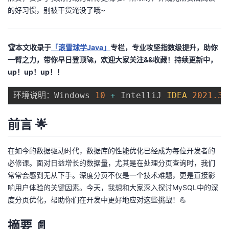
的好习惯，别被干货淹没了哦~
的
Programs
发
者
支
者
我
🏆本文收录于
「滚雪球学Java」
专栏，专业攻坚指数级提升，助你
一臂之力，带你早日登顶🚀，欢迎大家关注&&收藏！持续更新中，
持
学
的
我
up！up！up！！
我
堂
博
的
我
环境说明：Windows 
10
+
 IntelliJ 
IDEA
2021.3
.
的
我
客
论
的
我
我
前言 🌟
技
的
坛
圈
的
我
的
我
在如今的数据驱动时代，数据库的性能优化已经成为每位开发者的
必修课。面对日益增长的数据量，尤其是在处理分页查询时，我们
术
云
子
直
的
我
课
的
我
常常会感到无从下手。深度分页不仅是一个技术难题，更是直接影
响用户体验的关键因素。今天，我想和大家深入探讨MySQL中的深
支
声
播
活
的
程
认
的
我
度分页优化，帮助你们在开发中更好地应对这些挑战！💪
持
建
动
关
证
实
的
摘要 📄