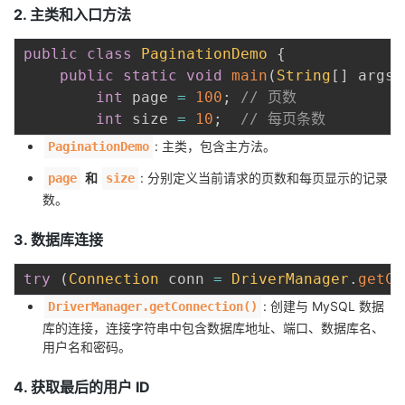
2. 主类和入口方法
public
class
PaginationDemo
{
public
static
void
main
(
String
[
]
 args
)
int
 page 
=
100
;
// 页数
int
 size 
=
10
;
// 每页条数
: 主类，包含主方法。
PaginationDemo
和
: 分别定义当前请求的页数和每页显示的记录
page
size
数。
3. 数据库连接
try
(
Connection
 conn 
=
DriverManager
.
getCo
: 创建与 MySQL 数据
DriverManager.getConnection()
库的连接，连接字符串中包含数据库地址、端口、数据库名、
用户名和密码。
4. 获取最后的用户 ID