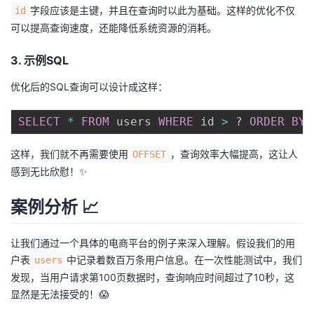
字段应该是主键，并且在查询时以此为基础。这样的优化不仅
id
可以提高查询速度，还能降低系统资源的消耗。
3. 示例SQL
优化后的SQL查询可以设计成这样：
SELECT
*
FROM
 users 
WHERE
 id 
>
 ? 
ORDER
BY
 
这样，我们就不再需要使用
，查询效率大幅提高，这让人
OFFSET
感到无比欣慰！✨
案例分析 📈
让我们通过一个具体的电商平台的例子来深入理解。假设我们的用
户表
中记录着数百万条用户信息。在一次性能测试中，我们
users
发现，当用户请求第100页数据时，查询响应时间超过了10秒，这
显然是无法接受的！😱