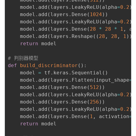
    model
.
add
(
layers
.
LeakyReLU
(
alpha
=
0.2
)
)
    model
.
add
(
layers
.
Dense
(
1024
)
)
    model
.
add
(
layers
.
LeakyReLU
(
alpha
=
0.2
)
)
    model
.
add
(
layers
.
Dense
(
28
*
28
*
1
,
 ac
    model
.
add
(
layers
.
Reshape
(
(
28
,
28
,
1
)
)
)
return
 model

# 判别器模型
def
build_discriminator
(
)
:
    model 
=
 tf
.
keras
.
Sequential
(
)
    model
.
add
(
layers
.
Flatten
(
input_shape
=
(
    model
.
add
(
layers
.
Dense
(
512
)
)
    model
.
add
(
layers
.
LeakyReLU
(
alpha
=
0.2
)
)
    model
.
add
(
layers
.
Dense
(
256
)
)
    model
.
add
(
layers
.
LeakyReLU
(
alpha
=
0.2
)
)
    model
.
add
(
layers
.
Dense
(
1
,
 activation
=
'
return
 model
