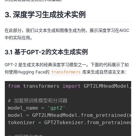
3. 深度学习生成技术实例
在此部分，我们以文本生成和图像生成为例，展示深度学习在AIGC
中的实际应用。
3.1 基于GPT-2的文本生成实例
GPT-2 是生成文本的经典深度学习模型之一。下面的代码展示了如
何使用Hugging Face的
库来生成自然语言文本：
transformers
from
 transformers 
import
 GPT2LMHeadModel
,
 
# 加载预训练模型和分词器
model_name 
=
'gpt2'
model 
=
 GPT2LMHeadModel
.
from_pretrained
(
mo
tokenizer 
=
 GPT2Tokenizer
.
from_pretrained
(