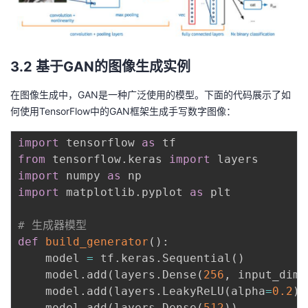
3.2 基于GAN的图像生成实例
在图像生成中，GAN是一种广泛使用的模型。下面的代码展示了如
何使用TensorFlow中的GAN框架生成手写数字图像：
import
 tensorflow 
as
from
 tensorflow
.
keras 
import
import
 numpy 
as
import
 matplotlib
.
pyplot 
as
 plt

# 生成器模型
def
build_generator
(
)
:
    model 
=
 tf
.
keras
.
Sequential
(
)
    model
.
add
(
layers
.
Dense
(
256
,
 input_dim
=
    model
.
add
(
layers
.
LeakyReLU
(
alpha
=
0.2
)
)
    model
.
add
(
layers
.
Dense
(
512
)
)