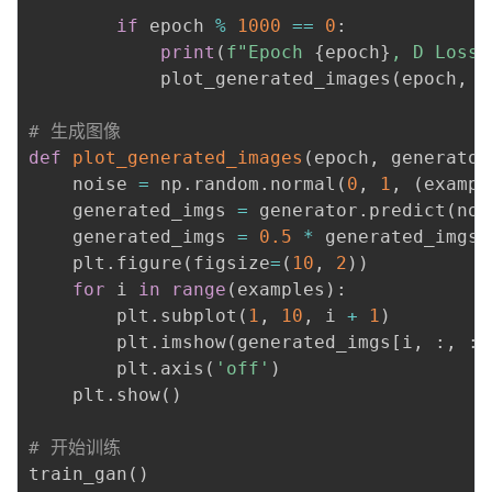
if
 epoch 
%
1000
==
0
:
print
(
f"Epoch 
{
epoch
}
, D Loss 
            plot_generated_images
(
epoch
,
 g
# 生成图像
def
plot_generated_images
(
epoch
,
 generator
    noise 
=
 np
.
random
.
normal
(
0
,
1
,
(
exampl
    generated_imgs 
=
 generator
.
predict
(
noi
    generated_imgs 
=
0.5
*
 generated_imgs 
    plt
.
figure
(
figsize
=
(
10
,
2
)
)
for
 i 
in
range
(
examples
)
:
        plt
.
subplot
(
1
,
10
,
 i 
+
1
)
        plt
.
imshow
(
generated_imgs
[
i
,
:
,
:
,
        plt
.
axis
(
'off'
)
    plt
.
show
(
)
# 开始训练
train_gan
(
)