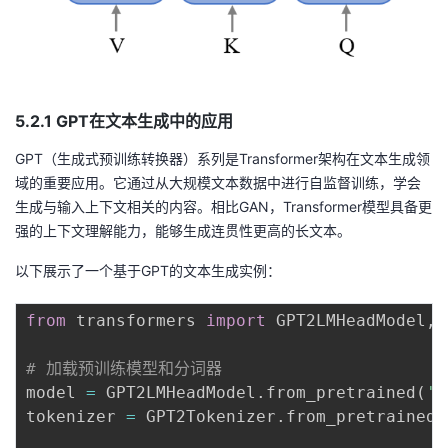
5.2.1 GPT在文本生成中的应用
GPT（生成式预训练转换器）系列是Transformer架构在文本生成领
域的重要应用。它通过从大规模文本数据中进行自监督训练，学会
生成与输入上下文相关的内容。相比GAN，Transformer模型具备更
强的上下文理解能力，能够生成连贯性更高的长文本。
以下展示了一个基于GPT的文本生成实例：
from
 transformers 
import
 GPT2LMHeadModel
,
 
# 加载预训练模型和分词器
model 
=
 GPT2LMHeadModel
.
from_pretrained
(
'g
tokenizer 
=
 GPT2Tokenizer
.
from_pretrained
(