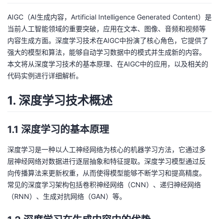
者
AIGC（AI生成内容，Artificial Intelligence Generated Content）是
当前人工智能领域的重要突破，应用在文本、图像、音频和视频等
内容生成方面。深度学习技术在AIGC中扮演了核心角色，它提供了
我
强大的模型和算法，能够自动学习数据中的模式并生成新的内容。
本文将从深度学习技术的基本原理、在AIGC中的应用，以及相关的
的
我
代码实例进行详细解析。
博
的
我
1. 深度学习技术概述
客
论
的
我
1.1 深度学习的基本原理
坛
圈
的
我
深度学习是一种以人工神经网络为核心的机器学习方法，它通过多
子
直
的
我
层神经网络对数据进行逐层抽象和特征提取。深度学习模型通过反
向传播算法来更新权重，从而使得模型能够不断学习和提高精度。
我
播
活
的
常见的深度学习架构包括卷积神经网络（CNN）、递归神经网络
（RNN）、生成对抗网络（GAN）等。
我
动
关
的