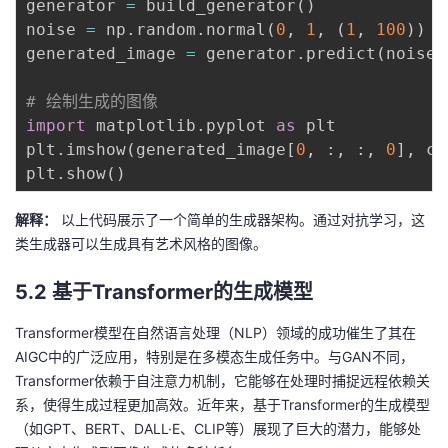
generator 
=
 build_generator
(
)
noise 
=
 np
.
random
.
normal
(
0
,
1
,
(
1
,
100
)
)
generated_image 
=
 generator
.
predict
(
noise
)
# 绘制生成的图像
import
 matplotlib
.
pyplot 
as
 plt

plt
.
imshow
(
generated_image
[
0
,
:
,
:
,
0
]
,
 cm
plt
.
show
(
)
解释：
以上代码展示了一个简单的生成器架构。通过对抗学习，这
类生成器可以生成具有艺术风格的图像。
5.2 基于Transformer的生成模型
Transformer模型在自然语言处理（NLP）领域的成功催生了其在
AIGC中的广泛应用，特别是在多模态生成任务中。与GAN不同，
Transformer依赖于自注意力机制，它能够在处理时捕捉远程依赖关
系，使得生成过程更加高效。近年来，基于Transformer的生成模型
（如GPT、BERT、DALL·E、CLIP等）展现了巨大的潜力，能够处