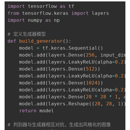
import
 tensorflow 
as
from
 tensorflow
.
keras 
import
import
 numpy 
as
 np

# 定义生成器模型
def
build_generator
(
)
:
    model 
=
 tf
.
keras
.
Sequential
(
)
    model
.
add
(
layers
.
Dense
(
256
,
 input_dim
=
    model
.
add
(
layers
.
LeakyReLU
(
alpha
=
0.2
)
)
    model
.
add
(
layers
.
Dense
(
512
)
)
    model
.
add
(
layers
.
LeakyReLU
(
alpha
=
0.2
)
)
    model
.
add
(
layers
.
Dense
(
1024
)
)
    model
.
add
(
layers
.
LeakyReLU
(
alpha
=
0.2
)
)
    model
.
add
(
layers
.
Dense
(
28
*
28
*
1
,
 ac
    model
.
add
(
layers
.
Reshape
(
(
28
,
28
,
1
)
)
)
return
 model

# 判别器与生成器相互对抗，生成出风格化的图像