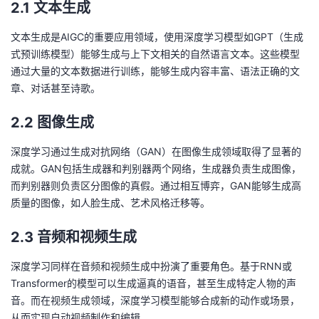
2.1 文本生成
持
建
证
实
的
文本生成是AIGC的重要应用领域，使用深度学习模型如GPT（生成
议
验
收
式预训练模型）能够生成与上下文相关的自然语言文本。这些模型
通过大量的文本数据进行训练，能够生成内容丰富、语法正确的文
藏
章、对话甚至诗歌。
2.2 图像生成
深度学习通过生成对抗网络（GAN）在图像生成领域取得了显著的
成就。GAN包括生成器和判别器两个网络，生成器负责生成图像，
而判别器则负责区分图像的真假。通过相互博弈，GAN能够生成高
质量的图像，如人脸生成、艺术风格迁移等。
2.3 音频和视频生成
深度学习同样在音频和视频生成中扮演了重要角色。基于RNN或
Transformer的模型可以生成逼真的语音，甚至生成特定人物的声
音。而在视频生成领域，深度学习模型能够合成新的动作或场景，
从而实现自动视频制作和编辑。