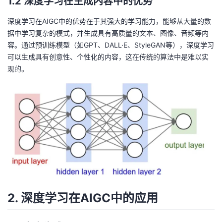
1.2 深度学习在生成内容中的优势
我
注
的
开
深度学习在AIGC中的优势在于其强大的学习能力，能够从大量的数
据中学习复杂的模式，并生成具有高质量的文本、图像、音频等内
的
Programs
发
容。通过预训练模型（如GPT、DALL·E、StyleGAN等），深度学习
可以生成具有创意性、个性化的内容，这在传统的算法中是难以实
支
者
现的。
持
学
我
堂
的
我
我
技
的
的
我
术
云
课
的
我
2. 深度学习在AIGC中的应用
支
声
程
认
的
我