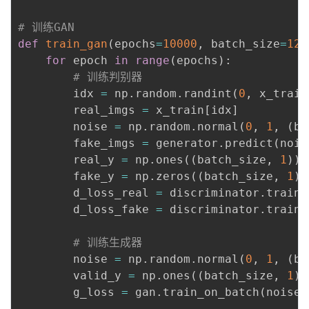
# 训练GAN
def
train_gan
(
epochs
=
10000
,
 batch_size
=
128
for
 epoch 
in
range
(
epochs
)
:
# 训练判别器
        idx 
=
 np
.
random
.
randint
(
0
,
 x_train
        real_imgs 
=
 x_train
[
idx
]
        noise 
=
 np
.
random
.
normal
(
0
,
1
,
(
ba
        fake_imgs 
=
 generator
.
predict
(
nois
        real_y 
=
 np
.
ones
(
(
batch_size
,
1
)
)
        fake_y 
=
 np
.
zeros
(
(
batch_size
,
1
)
)
        d_loss_real 
=
 discriminator
.
train_
        d_loss_fake 
=
 discriminator
.
train_
# 训练生成器
        noise 
=
 np
.
random
.
normal
(
0
,
1
,
(
ba
        valid_y 
=
 np
.
ones
(
(
batch_size
,
1
)
)
        g_loss 
=
 gan
.
train_on_batch
(
noise
,