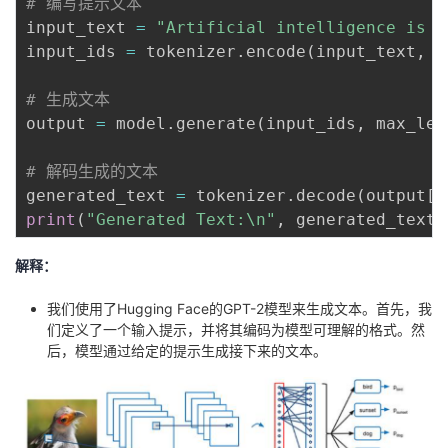
# 编写提示文本
input_text 
=
"Artificial intelligence is r
input_ids 
=
 tokenizer
.
encode
(
input_text
,
 r
# 生成文本
output 
=
 model
.
generate
(
input_ids
,
 max_len
# 解码生成的文本
generated_text 
=
 tokenizer
.
decode
(
output
[
0
print
(
"Generated Text:\n"
,
 generated_text
)
解释：
我们使用了Hugging Face的GPT-2模型来生成文本。首先，我
们定义了一个输入提示，并将其编码为模型可理解的格式。然
后，模型通过给定的提示生成接下来的文本。