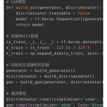
# GAN模型
def
build_gan
(
generator
,
 discriminator
)
:
    discriminator
.
trainable 
=
False
    model 
=
 tf
.
keras
.
Sequential
(
[
generator
return
 model

# 加载MNIST数据
(
x_train
,
 _
)
,
(
_
,
 _
)
=
 tf
.
keras
.
datasets
.
m
x_train 
=
(
x_train 
-
127.5
)
/
127.5
x_train 
=
 np
.
expand_dims
(
x_train
,
 axis
=
-
1
)
# 初始化生成器和判别器
generator 
=
 build_generator
(
)
discriminator 
=
 build_discriminator
(
)
gan 
=
 build_gan
(
generator
,
 discriminator
)
# 编译模型
discriminator
.
compile
(
optimizer
=
'adam'
,
 lo
gan
.
compile
(
optimizer
=
'adam'
,
 loss
=
'binary