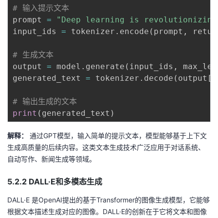
# 输入提示文本
prompt 
=
"Deep learning is revolutionizing
input_ids 
=
 tokenizer
.
encode
(
prompt
,
 retur
# 生成文本
output 
=
 model
.
generate
(
input_ids
,
 max_len
generated_text 
=
 tokenizer
.
decode
(
output
[
0
# 输出生成的文本
print
(
generated_text
)
解释：
通过GPT模型，输入简单的提示文本，模型能够基于上下文
生成高质量的后续内容。这类文本生成技术广泛应用于对话系统、
自动写作、新闻生成等领域。
5.2.2 DALL·E和多模态生成
DALL·E 是OpenAI提出的基于Transformer的图像生成模型，它能够
根据文本描述生成对应的图像。DALL·E的创新在于它将文本和图像