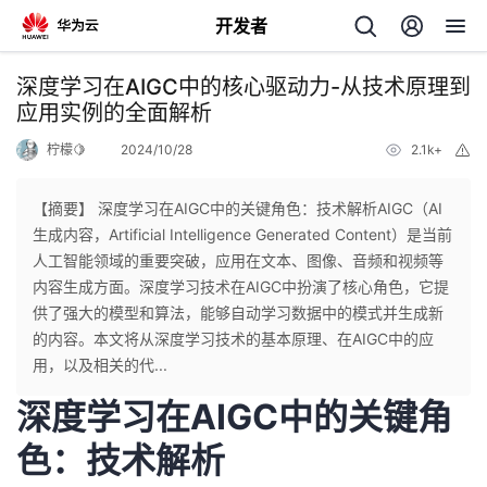
开发者
返
深度学习在AIGC中的核心驱动力-从技术原理到
回
应用实例的全面解析
柠檬🍋
2024/10/28
2.1k+
举
报
【摘要】 深度学习在AIGC中的关键角色：技术解析AIGC（AI
生成内容，Artificial Intelligence Generated Content）是当前
个
人工智能领域的重要突破，应用在文本、图像、音频和视频等
内容生成方面。深度学习技术在AIGC中扮演了核心角色，它提
我
人
供了强大的模型和算法，能够自动学习数据中的模式并生成新
的内容。本文将从深度学习技术的基本原理、在AIGC中的应
的
主
用，以及相关的代...
深度学习在AIGC中的关键角
开
页
色：技术解析
发