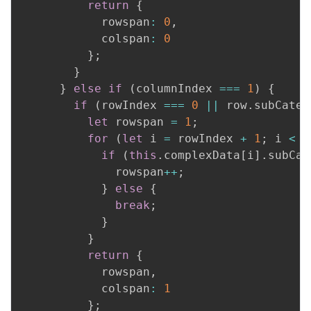
return
{
            rowspan
:
0
,
            colspan
:
0
}
;
}
}
else
if
(
columnIndex 
===
1
)
{
if
(
rowIndex 
===
0
||
 row
.
subCateg
let
 rowspan 
=
1
;
for
(
let
 i 
=
 rowIndex 
+
1
;
 i 
<
t
if
(
this
.
complexData
[
i
]
.
subCat
              rowspan
++
;
}
else
{
break
;
}
}
return
{
            rowspan
,
            colspan
:
1
}
;