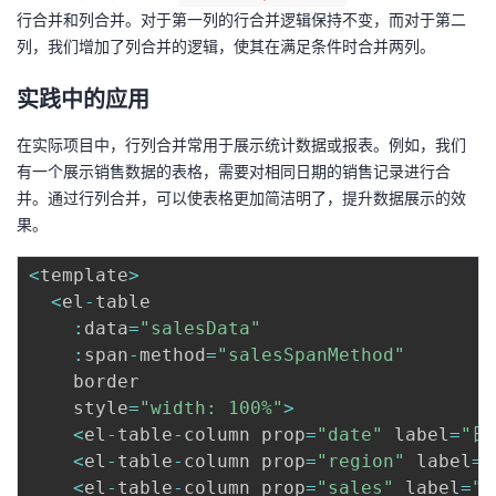
行合并和列合并。对于第一列的行合并逻辑保持不变，而对于第二
列，我们增加了列合并的逻辑，使其在满足条件时合并两列。
实践中的应用
在实际项目中，行列合并常用于展示统计数据或报表。例如，我们
有一个展示销售数据的表格，需要对相同日期的销售记录进行合
并。通过行列合并，可以使表格更加简洁明了，提升数据展示的效
果。
<
template
>
<
el
-
table

:
data
=
"salesData"
:
span
-
method
=
"salesSpanMethod"
    border

    style
=
"width: 100%"
>
<
el
-
table
-
column prop
=
"date"
 label
=
"日
<
el
-
table
-
column prop
=
"region"
 label
=
<
el
-
table
-
column prop
=
"sales"
 label
=
"