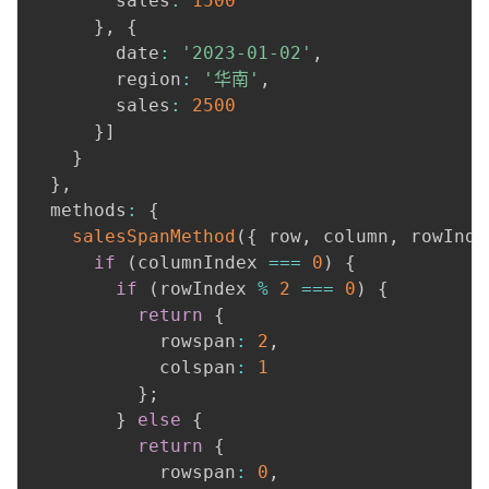
        sales
:
1500
}
,
{
        date
:
'2023-01-02'
,
        region
:
'华南'
,
        sales
:
2500
}
]
}
}
,
  methods
:
{
salesSpanMethod
(
{
 row
,
 column
,
 rowInde
if
(
columnIndex 
===
0
)
{
if
(
rowIndex 
%
2
===
0
)
{
return
{
            rowspan
:
2
,
            colspan
:
1
}
;
}
else
{
return
{
            rowspan
:
0
,