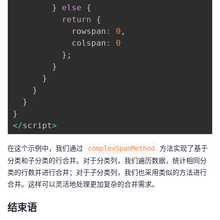
}
else
{
return
{
            rowspan
:
0
,
            colspan
:
0
}
;
}
}
}
}
}
<
/
script
>
在这个示例中，我们通过
方法实现了基于
complexSpanMethod
分类和子分类的行合并。对于分类列，我们遍历数据，统计相同分
类的行数并进行合并；对于子分类列，我们也采用类似的方法进行
合并。这样可以灵活地处理更加复杂的合并需求。
结束语