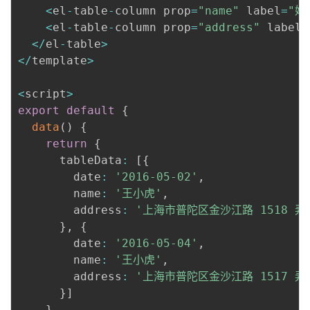
<
el
-
table
-
column prop
=
"name"
 label
=
"姓
我
注
的
开
<
el
-
table
-
column prop
=
"address"
 label
=
<
/
el
-
table
>
的
Programs
发
<
/
template
>
支
者
<
script
>
export
default
{
持
学
data
(
)
{
return
{
我
堂
      tableData
:
[
{
        date
:
'2016-05-02'
,
的
我
我
        name
:
'王小虎'
,
        address
:
'上海市普陀区金沙江路 1518 弄
技
的
的
我
}
,
{
        date
:
'2016-05-04'
,
术
云
课
的
我
        name
:
'王小虎'
,
        address
:
'上海市普陀区金沙江路 1517 弄
支
声
程
认
的
我
}
]
}