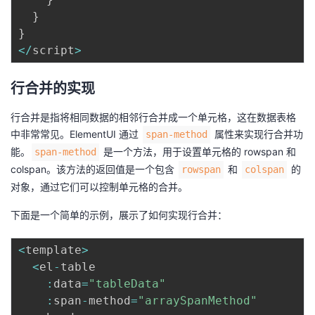
持
建
证
实
的
}
}
议
验
收
<
/
script
>
藏
行合并的实现
行合并是指将相同数据的相邻行合并成一个单元格，这在数据表格
中非常常见。ElementUI 通过
属性来实现行合并功
span-method
能。
是一个方法，用于设置单元格的 rowspan 和
span-method
colspan。该方法的返回值是一个包含
和
的
rowspan
colspan
对象，通过它们可以控制单元格的合并。
下面是一个简单的示例，展示了如何实现行合并：
<
template
>
<
el
-
table

:
data
=
"tableData"
:
span
-
method
=
"arraySpanMethod"