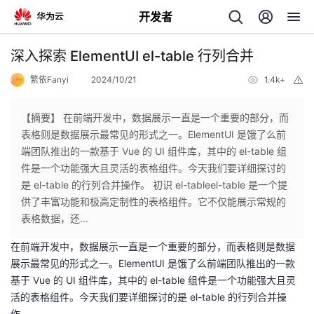
开发者
返
深入探索 ElementUI el-table 行列合并
回
繁依Fanyi
2024/10/21
1.4k+
举
报
【摘要】 在前端开发中，数据展示一直是一个重要的部分，而
表格则是数据展示最常见的形式之一。ElementUI 是饿了么前
端团队推出的一款基于 Vue 的 UI 组件库，其中的 el-table 组
个
件是一个功能强大且灵活的表格组件。今天我们要详细探讨的
是 el-table 的行列合并操作。 初识 el-tableel-table 是一个提
我
人
供了丰富功能和极高定制性的表格组件。它不仅能展示常规的
表格数据，还...
的
主
在前端开发中，数据展示一直是一个重要的部分，而表格则是数据
展示最常见的形式之一。ElementUI 是饿了么前端团队推出的一款
开
页
基于 Vue 的 UI 组件库，其中的 el-table 组件是一个功能强大且灵
活的表格组件。今天我们要详细探讨的是 el-table 的行列合并操
发
作。