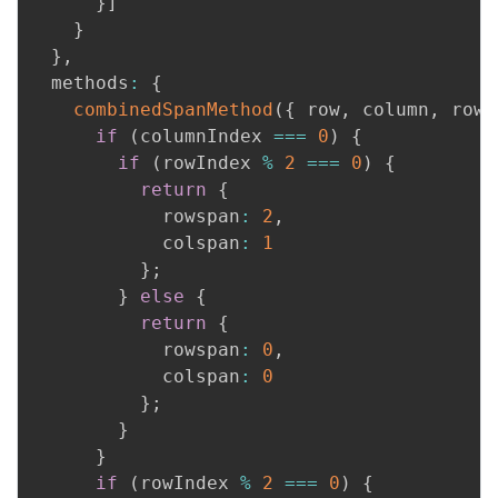
}
]
}
}
,
  methods
:
{
combinedSpanMethod
(
{
 row
,
 column
,
 rowI
if
(
columnIndex 
===
0
)
{
if
(
rowIndex 
%
2
===
0
)
{
return
{
            rowspan
:
2
,
            colspan
:
1
}
;
}
else
{
return
{
            rowspan
:
0
,
            colspan
:
0
}
;
}
}
if
(
rowIndex 
%
2
===
0
)
{