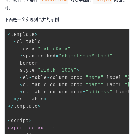
span-method
colspan
可。
下面是一个实现列合并的示例：
<
template
>
<
el
-
table

:
data
=
"tableData"
:
span
-
method
=
"objectSpanMethod"
    border

    style
=
"width: 100%"
>
<
el
-
table
-
column prop
=
"name"
 label
=
"姓
<
el
-
table
-
column prop
=
"date"
 label
=
"日
<
el
-
table
-
column prop
=
"address"
 label
=
<
/
el
-
table
>
<
/
template
>
<
script
>
export
default
{