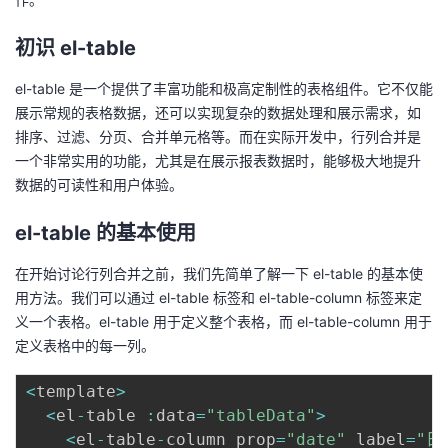
者
初识 el-table
我
el-table 是一个提供了丰富功能和极高定制性的表格组件。它不仅能
展示常规的表格数据，还可以实现复杂的数据处理和展示需求，如
的
我
排序、过滤、分页、合并单元格等。而在实际开发中，行列合并是
一个非常实用的功能，尤其是在展示报表数据时，能够极大地提升
博
的
我
数据的可读性和用户体验。
客
论
的
我
el-table 的基本使用
在开始讨论行列合并之前，我们先简单了解一下 el-table 的基本使
坛
圈
的
我
用方法。我们可以通过 el-table 标签和 el-table-column 标签来定
义一个表格。el-table 用于定义整个表格，而 el-table-column 用于
子
直
的
我
定义表格中的每一列。
我
播
活
的
<
template
>
<
el
-
table 
:
data
=
"tableData"
>
我
动
关
的
<
el
-
table
-
column prop
=
"date"
 label
=
"日