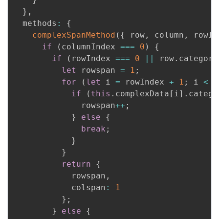
}
,
  methods
:
{
complexSpanMethod
(
{
 row
,
 column
,
 rowIn
if
(
columnIndex 
===
0
)
{
if
(
rowIndex 
===
0
||
 row
.
category
let
 rowspan 
=
1
;
for
(
let
 i 
=
 rowIndex 
+
1
;
 i 
<
t
if
(
this
.
complexData
[
i
]
.
catego
              rowspan
++
;
}
else
{
break
;
}
}
return
{
            rowspan
,
            colspan
:
1
}
;
}
else
{