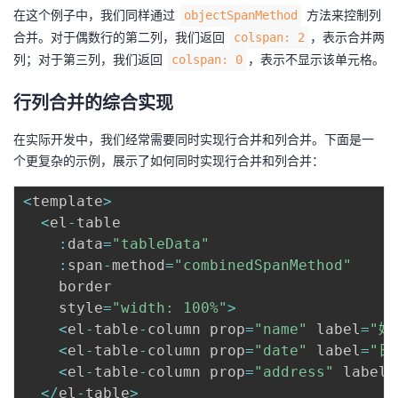
在这个例子中，我们同样通过
方法来控制列
objectSpanMethod
合并。对于偶数行的第二列，我们返回
，表示合并两
colspan: 2
列；对于第三列，我们返回
，表示不显示该单元格。
colspan: 0
行列合并的综合实现
在实际开发中，我们经常需要同时实现行合并和列合并。下面是一
个更复杂的示例，展示了如何同时实现行合并和列合并：
<
template
>
<
el
-
table

:
data
=
"tableData"
:
span
-
method
=
"combinedSpanMethod"
    border

    style
=
"width: 100%"
>
<
el
-
table
-
column prop
=
"name"
 label
=
"姓
<
el
-
table
-
column prop
=
"date"
 label
=
"日
<
el
-
table
-
column prop
=
"address"
 label
=
<
/
el
-
table
>