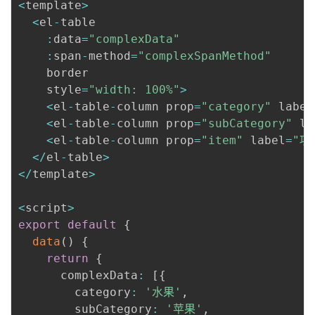
<
template
>
<
el
-
table

:
data
=
"complexData"
:
span
-
method
=
"complexSpanMethod"
    border

    style
=
"width: 100%"
>
<
el
-
table
-
column prop
=
"category"
 label
<
el
-
table
-
column prop
=
"subCategory"
 la
<
el
-
table
-
column prop
=
"item"
 label
=
"项
<
/
el
-
table
>
<
/
template
>
<
script
>
export
default
{
data
(
)
{
return
{
      complexData
:
[
{
        category
:
'水果'
,
        subCategory
:
'苹果'
,