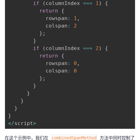
if
(
columnIndex 
===
1
)
{
return
{
            rowspan
:
1
,
            colspan
:
2
}
;
}
if
(
columnIndex 
===
2
)
{
return
{
            rowspan
:
0
,
            colspan
:
0
}
;
}
}
}
}
}
<
/
script
>
在这个示例中，我们在
方法中同时控制了
combinedSpanMethod