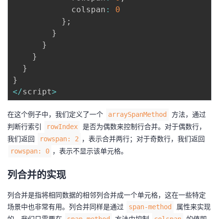
            colspan
:
0
}
;
}
}
}
}
}
<
/
script
>
在这个例子中，我们定义了一个
方法，通过
arraySpanMethod
判断行索引
是否为偶数来控制行合并。对于偶数行，
rowIndex
我们返回
，表示合并两行；对于奇数行，我们返回
rowspan: 2
，表示不显示该单元格。
rowspan: 0
列合并的实现
列合并是指将相同数据的相邻列合并成一个单元格，这在一些特定
场景中也非常有用。列合并同样是通过
属性来实现
span-method
的。我们只需要在
方法中控制
的值即