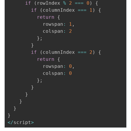
if
(
rowIndex 
%
2
===
0
)
{
if
(
columnIndex 
===
1
)
{
return
{
            rowspan
:
1
,
            colspan
:
2
}
;
}
if
(
columnIndex 
===
2
)
{
return
{
            rowspan
:
0
,
            colspan
:
0
}
;
}
}
}
}
}
<
/
script
>