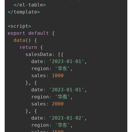
<
/
el
-
table
>
<
/
template
>
<
script
>
export
default
{
data
(
)
{
return
{
      salesData
:
[
{
        date
:
'2023-01-01'
,
        region
:
'华东'
,
        sales
:
1000
}
,
{
        date
:
'2023-01-01'
,
        region
:
'华南'
,
        sales
:
2000
}
,
{
        date
:
'2023-01-02'
,
        region
:
'华东'
,