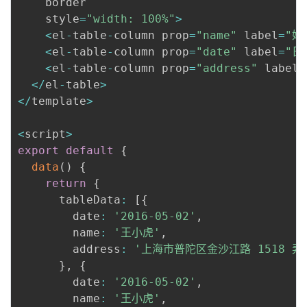
    border

    style
=
"width: 100%"
>
<
el
-
table
-
column prop
=
"name"
 label
=
"姓
<
el
-
table
-
column prop
=
"date"
 label
=
"日
<
el
-
table
-
column prop
=
"address"
 label
=
<
/
el
-
table
>
<
/
template
>
<
script
>
export
default
{
data
(
)
{
return
{
      tableData
:
[
{
        date
:
'2016-05-02'
,
        name
:
'王小虎'
,
        address
:
'上海市普陀区金沙江路 1518 弄
}
,
{
        date
:
'2016-05-02'
,
        name
:
'王小虎'
,