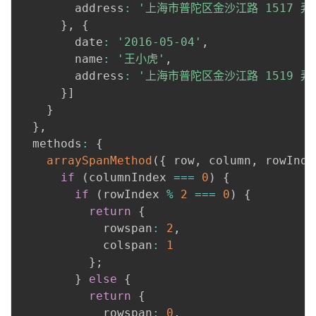
        address
:
'上海市普陀区金沙江路 1517 弄
}
,
{
        date
:
'2016-05-04'
,
        name
:
'王小虎'
,
        address
:
'上海市普陀区金沙江路 1519 弄
}
]
}
}
,
  methods
:
{
arraySpanMethod
(
{
 row
,
 column
,
 rowInde
if
(
columnIndex 
===
0
)
{
if
(
rowIndex 
%
2
===
0
)
{
return
{
            rowspan
:
2
,
            colspan
:
1
}
;
}
else
{
return
{
            rowspan
:
0
,