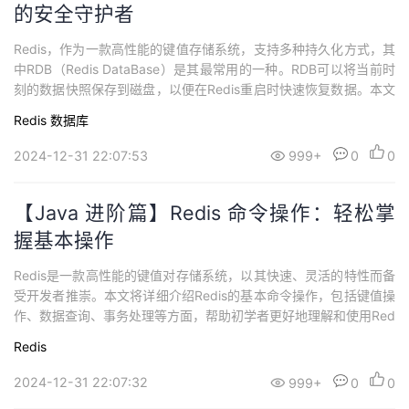
的安全守护者
Redis，作为一款高性能的键值存储系统，支持多种持久化方式，其
中RDB（Redis DataBase）是其最常用的一种。RDB可以将当前时
刻的数据快照保存到磁盘，以便在Redis重启时快速恢复数据。本文
将深入探讨RDB的原理、配置和实际应用，帮助初学者更好地理解
Redis
数据库
和使用Redis的持久化机制。 RDB的原理 1. 数据快照RDB的核心思
想是通过创建数据快照来保存当前时刻的数据库状态。这个快照...
2024-12-31 22:07:53
999+
0
0
【Java 进阶篇】Redis 命令操作：轻松掌
握基本操作
Redis是一款高性能的键值对存储系统，以其快速、灵活的特性而备
受开发者推崇。本文将详细介绍Redis的基本命令操作，包括键值操
作、数据查询、事务处理等方面，帮助初学者更好地理解和使用Red
is。 基本命令 1. 键值操作 1.1 SET：设置键值对SET mykey "Hello,
Redis
Redis!" 1.2 GET：获取键值对的值GET mykey 1.3 DEL：删除键值
对DEL myke...
2024-12-31 22:07:32
999+
0
0