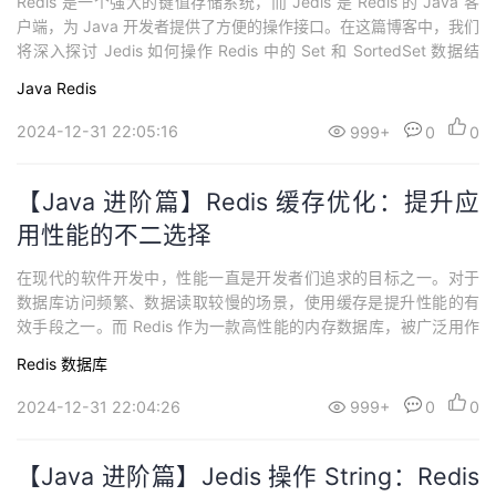
Redis 是一个强大的键值存储系统，而 Jedis 是 Redis 的 Java 客
户端，为 Java 开发者提供了方便的操作接口。在这篇博客中，我们
将深入探讨 Jedis 如何操作 Redis 中的 Set 和 SortedSet 数据结
构。无论你是初学者还是有一些经验的开发者，本文都将以友好的
Java
Redis
语言，通俗易懂的方式为你呈现。 了解 Redis Set在 Redis 中，Set
是一种无序...
2024-12-31 22:05:16
999+
0
0
【Java 进阶篇】Redis 缓存优化：提升应
用性能的不二选择
在现代的软件开发中，性能一直是开发者们追求的目标之一。对于
数据库访问频繁、数据读取较慢的场景，使用缓存是提升性能的有
效手段之一。而 Redis 作为一款高性能的内存数据库，被广泛用作
缓存工具。本文将围绕 Redis 缓存优化进行详解，为你揭示如何通
Redis
数据库
过优化缓存提升应用性能的奥秘。 缓存的魅力缓存，就像是一位贴
心的助手，可以加速应用程序的许多操作。它通过将一些计算结果
2024-12-31 22:04:26
999+
0
0
或者数据库查询结果保存在快速...
【Java 进阶篇】Jedis 操作 String：Redis