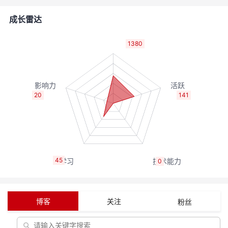
者
成长雷达
我
1380
的
我
博
的
我
20
141
客
论
的
我
坛
圈
的
我
45
0
子
直
的
我
我
播
活
的
博客
关注
粉丝
我
动
关
的