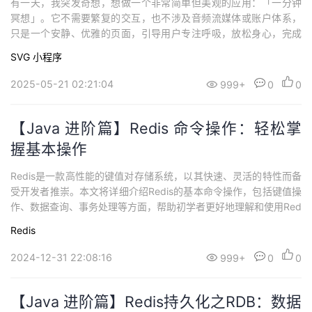
有一天，我突发奇想，想做一个非常简单但美观的应用：「一分钟
持
建
证
实
的
冥想」。它不需要繁复的交互，也不涉及音频流媒体或账户体系，
只是一个安静、优雅的页面，引导用户专注呼吸，放松身心，完成
议
验
收
短暂而高效的 60 秒冥想。我把这个想法交给了 CodeBuddy，启动
SVG
小程序
了一个全新的 UniApp 项目，开始了这段愉快的前端实现之旅。 需
藏
求分析：越简单的产品越考验设计最初我和 CodeBuddy 明确了目
2025-05-21 02:21:04
999+
0
0
标：打造一个...
【Java 进阶篇】Redis 命令操作：轻松掌
握基本操作
Redis是一款高性能的键值对存储系统，以其快速、灵活的特性而备
受开发者推崇。本文将详细介绍Redis的基本命令操作，包括键值操
作、数据查询、事务处理等方面，帮助初学者更好地理解和使用Red
is。 基本命令 1. 键值操作 1.1 SET：设置键值对SET mykey "Hello,
Redis
Redis!" 1.2 GET：获取键值对的值GET mykey 1.3 DEL：删除键值
对DEL myke...
2024-12-31 22:08:16
999+
0
0
【Java 进阶篇】Redis持久化之RDB：数据