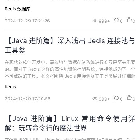
缓存工具。本文将围绕 Redis 缓存优化进行详解，为你揭示如何通
Redis
数据库
过优化缓存提升应用性能的奥秘。 缓存的魅力缓存，就像是一位贴
心的助手，可以加速应用程序的许多操作。它通过将一些计算结果
2024-12-29 17:21:26
999+
0
0
或者数据库查询结果保存在快速...
【Java 进阶篇】深入浅出 Jedis 连接池与
工具类
​在现代的软件开发中，高效地与数据存储系统进行交互是至关重要
的。而对于 Redis 这样的高性能键值存储系统，连接池成为了一个
不可或缺的工具。本文将围绕 Jedis 连接池及其工具类展开详细解
说，让我们一起揭开连接池的神秘面纱。 走进 Redis 与 JedisRedi
Redis
s，一个强大的内存数据库，以其高性能、支持丰富数据结构和灵活
应用而受到开发者的喜爱。而 Jedis，是 Redis 的 Ja...
2024-12-29 17:20:58
999+
0
0
【Java 进阶篇】Linux 常用命令使用详
解：玩转命令行的魔法世界
在计算机的世界里，Linux是一个强大而富有魅力的操作系统。对于