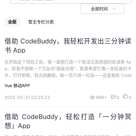
我
注
的
开
全部时间
的
Programs
发
全部
暂无专栏分类
支
者
借助 CodeBuddy，我轻松开发出三分钟读
书 App
持
学
在开始这个项目之前，我一直想打造一个简洁又高质感的阅读类 Ap
我
堂
p。但我不想做一个冗杂的“超级应用”，我更希望它像一张轻盈的卡
片，打开即用，轻点就翻阅，每一页只讲一句话——这是我给 Code
的
我
我
Buddy 提的第一个提示词：我想做一个 UniApp 应用，每页只展示
Vue
移动APP
一本书的一句话书摘和封面，有滑动翻页效果和底部导航栏，UI 要
技
的
豪华极简。1. 构思与设计：三分钟读书的极简哲学CodeBuddy 在
的
我
2025-05-21 02:25:23
999+
0
0
听...
术
云
课
的
我
借助 CodeBuddy，轻松打造「一分钟冥
支
声
想」App
程
认
的
我