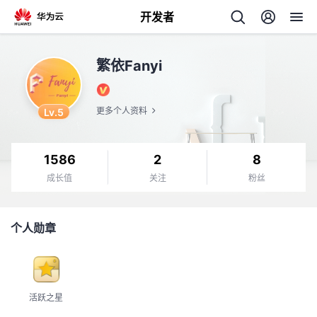
开发者
返
繁依Fanyi
回
Lv.5
更多个人资料
1586
2
8
个
成长值
关注
粉丝
我
人
个人勋章
的
主
开
页
活跃之星
发