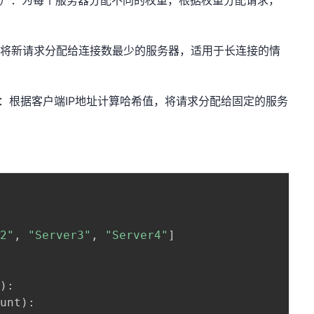
 Robin）：为每个服务器分配不同的权重，根据权重分配请求，
ons）：将新请求分配给连接数最少的服务器，适用于长连接的情
hing）：根据客户端IP地址计算哈希值，将请求分配给固定的服务
r2"
,
"Server3"
,
"Server4"
]
t
)
:
ount
)
: