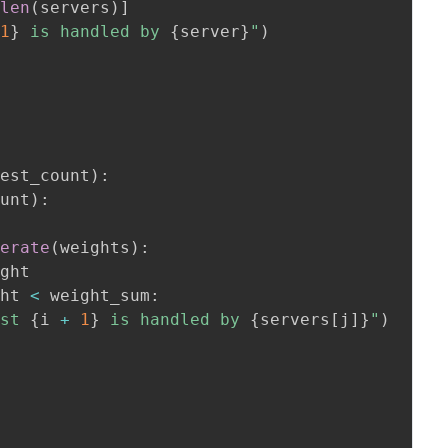
len
(
servers
)
]
1
}
 is handled by 
{
server
}
"
)
uest_count
)
:
ount
)
:
merate
(
weights
)
:
ght

ght 
<
 weight_sum
:
est 
{
i 
+
1
}
 is handled by 
{
servers
[
j
]
}
"
)