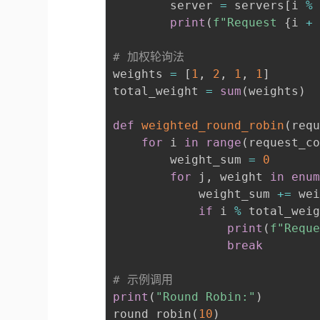
        server 
=
 servers
[
i 
%
print
(
f"Request 
{
i 
+
# 加权轮询法
weights 
=
[
1
,
2
,
1
,
1
]
total_weight 
=
sum
(
weights
)
def
weighted_round_robin
(
req
for
 i 
in
range
(
request_c
        weight_sum 
=
0
for
 j
,
 weight 
in
enu
            weight_sum 
+=
 wei
if
 i 
%
 total_wei
print
(
f"Requ
break
# 示例调用
print
(
"Round Robin:"
)
round_robin
(
10
)