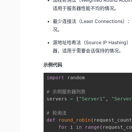
加权轮询法（Weighted Round
适用于服务器性能不均的情况。
最少连接法（Least Connecti
况。
源地址哈希法（Source IP Has
器，适用于需要会话保持的情况。
示例代码
import
 random

# 示例服务器列表
servers 
=
[
"Server1"
,
"Serve
# 轮询法
def
round_robin
(
request_coun
for
 i 
in
range
(
request_c