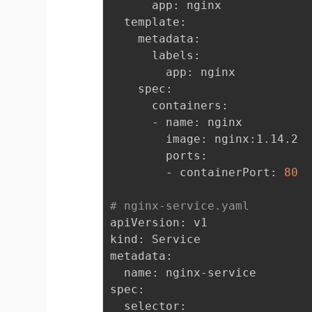
      app: nginx

  template:

    metadata:

      labels:

        app: nginx

    spec:

      containers:

      - name: nginx

        image: nginx:1.14.2

        ports:

        - containerPort: 
80
# nginx-service.yaml
apiVersion: v1

kind: Service

metadata:

  name: nginx-service

spec:

  selector:
