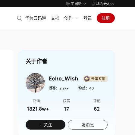
中国站
华为云App
华为云码道
文档
创作
登录
注册
关于作者
Echo_Wish
博客：
2.2k+
粉丝：
46
阅读
获赞
评论
1821.8w+
17
62
+ 关注
发消息