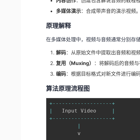
内容创作
：创建包含解说音频的教程
多媒体演示
：合成带声音的演示视频
原理解释
在多媒体处理中，视频与音频通常分别存
解码
：从原始文件中提取出音频和视
复用（Muxing）
：将解码后的音频与
编码
：根据目标格式对新文件进行编
算法原理流程图
+
--
--
--
--
--
--
--
--
--
-
+
|
   Input Video     
|
+
--
--
--
--
--
--
--
--
--
-
+
|