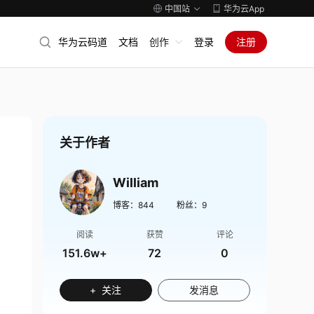
中国站
华为云App
华为云码道
文档
创作
登录
注册
关于作者
William
博客：
844
粉丝：
9
阅读
获赞
评论
151.6w+
72
0
+ 关注
发消息