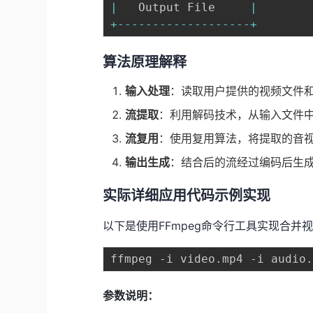
|
   Output File     
|
+
--
--
--
--
--
--
--
--
--
-
+
算法原理解释
输入处理
：读取用户提供的视频文件
流提取
：利用解码技术，从输入文件
流复用
：使用复用算法，将提取的音
输出生成
：结合后的流经过编码后生
实际详细应用代码示例实现
以下是使用FFmpeg命令行工具实现合并
参数说明：