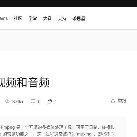
rams
社区
学堂
大赛
支持
茶思屋
并视频和音频
举报
3.6k+
0
1
绍FFmpeg 是一个开源的多媒体处理工具，可用于录制、转换和
g 的常见功能之一。这一过程通常被称为“muxing”，即将不同