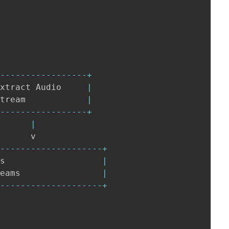
-
--
--
--
--
--
--
--
--
-
+
Extract Audio     
|
Stream            
|
-
--
--
--
--
--
--
--
--
-
+
|
-
--
--
--
--
--
--
--
--
--
--
+
ss                   
|
reams                
|
-
--
--
--
--
--
--
--
--
--
--
+