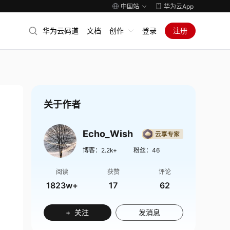
中国站
华为云App
华为云码道
文档
创作
登录
注册
关于作者
Echo_Wish
博客：
2.2k+
粉丝：
46
阅读
获赞
评论
1823w+
17
62
+ 关注
发消息