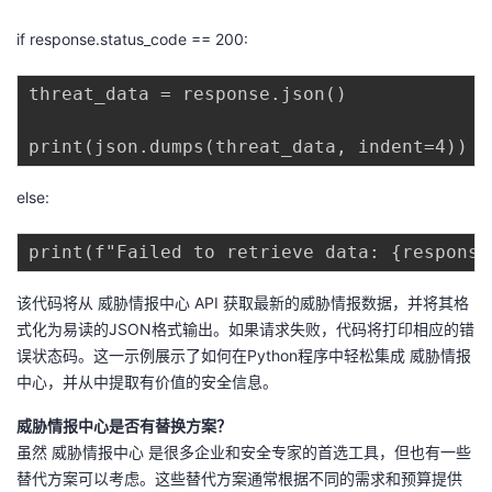
if response.status_code == 200:
threat_data = response.json()

else:
该代码将从 威胁情报中心 API 获取最新的威胁情报数据，并将其格
式化为易读的JSON格式输出。如果请求失败，代码将打印相应的错
误状态码。这一示例展示了如何在Python程序中轻松集成 威胁情报
中心，并从中提取有价值的安全信息。
威胁情报中心是否有替换方案？
虽然 威胁情报中心 是很多企业和安全专家的首选工具，但也有一些
替代方案可以考虑。这些替代方案通常根据不同的需求和预算提供