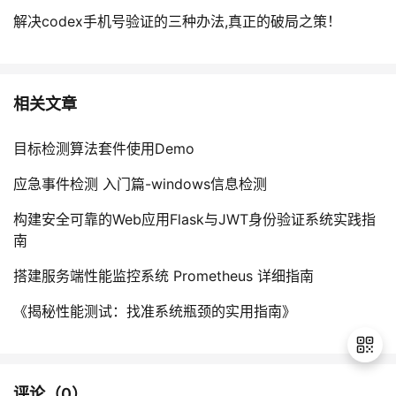
解决codex手机号验证的三种办法,真正的破局之策！
相关文章
目标检测算法套件使用Demo
应急事件检测 入门篇-windows信息检测
构建安全可靠的Web应用Flask与JWT身份验证系统实践指
南
搭建服务端性能监控系统 Prometheus 详细指南
《揭秘性能测试：找准系统瓶颈的实用指南》
评论（
0
）