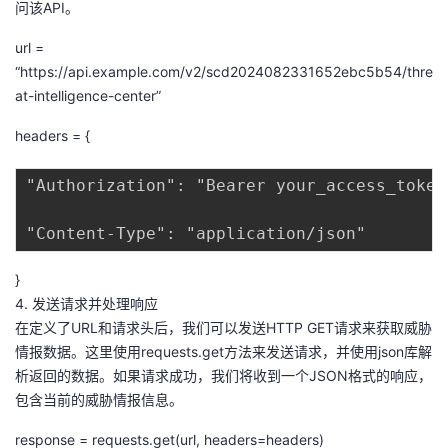
问该API。
url =
“
https://api.example.com/v2/scd2024082331652ebc5b54/thre
at-intelligence-center
”
headers = {
"Authorization": "Bearer your_access_token"
}
4. 发送请求并处理响应
在定义了URL和请求头后，我们可以发送HTTP GET请求来获取威胁
情报数据。这里使用requests.get方法来发送请求，并使用json库解
析返回的数据。如果请求成功，我们将收到一个JSON格式的响应，
包含当前的威胁情报信息。
response = requests.get(url, headers=headers)