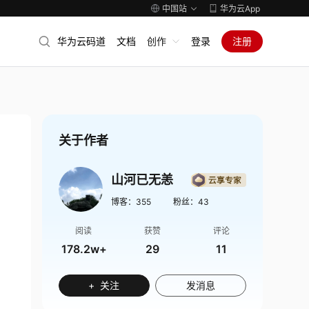
中国站
华为云App
华为云码道
文档
创作
登录
注册
关于作者
山河已无恙
博客：
355
粉丝：
43
阅读
获赞
评论
178.2w+
29
11
+ 关注
发消息