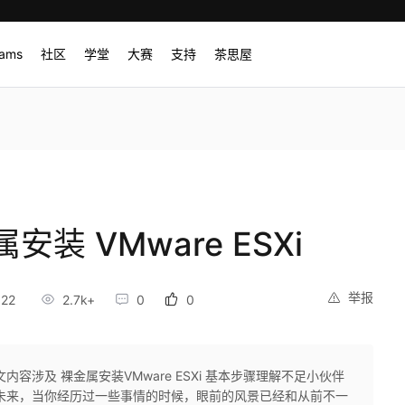
rams
社区
学堂
大赛
支持
茶思屋
装 VMware ESXi
举报
:22
2.7k+
0
0
容涉及 裸金属安装VMware ESXi 基本步骤理解不足小伙伴
未来，当你经历过一些事情的时候，眼前的风景已经和从前不一