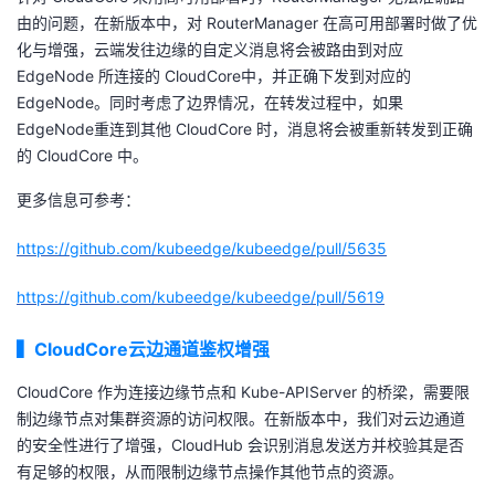
我
注
由的问题，在新版本中，对 RouterManager 在高可用部署时做了优
的
开
化与增强，云端发往边缘的自定义消息将会被路由到对应
EdgeNode 所连接的 CloudCore中，并正确下发到对应的
的
Programs
发
EdgeNode。同时考虑了边界情况，在转发过程中，如果
EdgeNode重连到其他 CloudCore 时，消息将会被重新转发到正确
支
者
的 CloudCore 中。
持
学
更多信息可参考：
我
堂
https://github.com/kubeedge/kubeedge/pull/5635
的
我
我
https://github.com/kubeedge/kubeedge/pull/5619
技
的
▍
CloudCore云边通道鉴权增强
的
我
CloudCore 作为连接边缘节点和 Kube-APIServer 的桥梁，需要限
术
云
课
的
我
制边缘节点对集群资源的访问权限。在新版本中，我们对云边通道
的安全性进行了增强，CloudHub 会识别消息发送方并校验其是否
支
声
程
认
的
我
有足够的权限，从而限制边缘节点操作其他节点的资源。