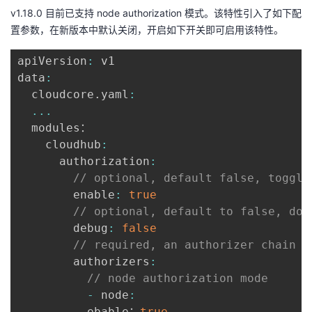
持
建
证
实
的
v1.18.0 目前已支持 node authorization 模式。该特性引入了如下配
置参数，在新版本中默认关闭，开启如下开关即可启用该特性。
议
验
收
apiVersion
:
 v1

藏
data
:
  cloudcore
.
yaml
:
...
  modules：

    cloudhub
:
      authorization
:
// optional, default false, toggle
        enable
:
true
// optional, default to false, do 
        debug
:
false
// required, an authorizer chain 
        authorizers
:
// node authorization mode
-
 node
:
          ebable：
true