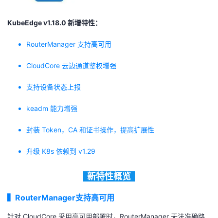
者
KubeEdge v1.18.0 新增特性：
我
RouterManager 支持高可用
的
我
CloudCore 云边通道鉴权增强
支持设备状态上报
博
的
我
keadm 能力增强
客
论
的
我
封装 Token，CA 和证书操作，提高扩展性
坛
圈
的
我
升级 K8s 依赖到 v1.29
子
直
的
我
新特性概览
我
播
活
的
▍
RouterManager支持高可用
我
动
关
的
针对 CloudCore 采用高可用部署时，RouterManager 无法准确路