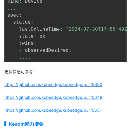
kind
:
...
spec
:
  status
:
    lastOnlineTime
:
"2024-07-30T17:55:49Z"
    state
:
 ok

    twins
:
-
 observedDesired
:
...
.
更多信息可参考：
https://github.com/kubeedge/kubeedge/pull/5650
https://github.com/kubeedge/kubeedge/pull/5649
https://github.com/kubeedge/kubeedge/pull/5651
▍
Keadm能力增强