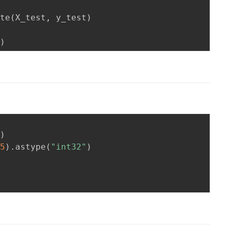
ate
(
X_test
,
 y_test
)
'
)
t
)
.5
)
.
astype
(
"int32"
)