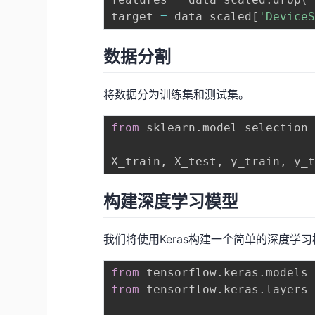
target 
=
 data_scaled
[
'Device
数据分割
将数据分为训练集和测试集。
from
 sklearn
.
model_selection
X_train
,
 X_test
,
 y_train
,
 y_
构建深度学习模型
我们将使用Keras构建一个简单的深度学
from
 tensorflow
.
keras
.
models
from
 tensorflow
.
keras
.
layers