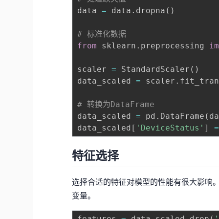
data 
=
 data
.
dropna
(
)
# 标准化数据
from
 sklearn
.
preprocessing 
i
scaler 
=
 StandardScaler
(
)
data_scaled 
=
 scaler
.
fit_tra
# 转换为DataFrame
data_scaled 
=
 pd
.
DataFrame
(
d
data_scaled
[
'DeviceStatus'
]
特征选择
选择合适的特征对模型的性能有很大影响
变量。
features 
=
 data_scaled
.
drop
(