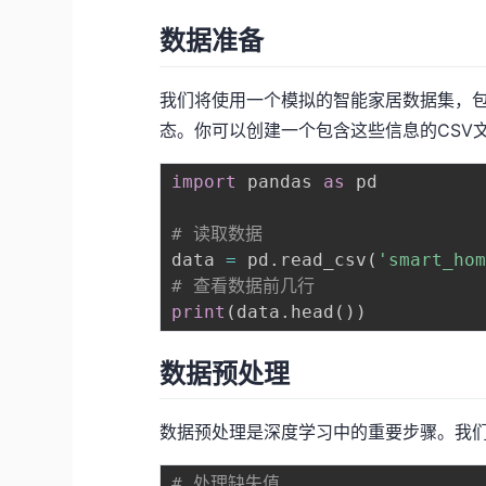
数据准备
我们将使用一个模拟的智能家居数据集，
态。你可以创建一个包含这些信息的CSV
import
 pandas 
as
 pd

# 读取数据
data 
=
 pd
.
read_csv
(
'smart_ho
# 查看数据前几行
print
(
data
.
head
(
)
)
数据预处理
数据预处理是深度学习中的重要步骤。我
# 处理缺失值