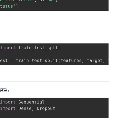
Status'
]
 
import
 train_test_split

test 
=
 train_test_split
(
features
,
 target
,
 tes
习模型。
 
import
 
import
 Dense
,
 Dropout
