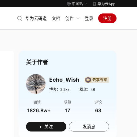
中国站
华为云App
华为云码道
文档
创作
登录
注册
关于作者
Echo_Wish
博客：
2.2k+
粉丝：
46
阅读
获赞
评论
1826.8w+
17
63
+ 关注
发消息