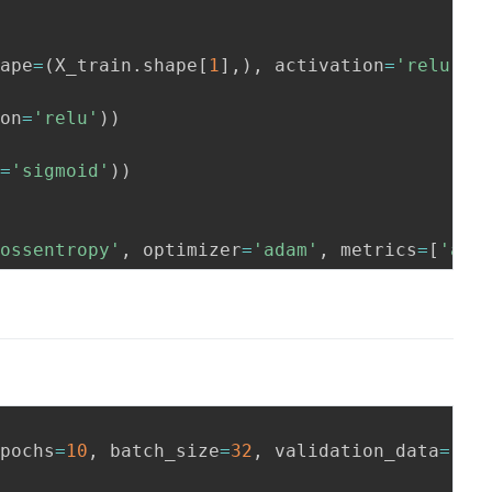
hape
=
(
X_train
.
shape
[
1
]
,
)
,
 activation
=
'relu'
)
)
ion
=
'relu'
)
)
n
=
'sigmoid'
)
)
rossentropy'
,
 optimizer
=
'adam'
,
 metrics
=
[
'acc
epochs
=
10
,
 batch_size
=
32
,
 validation_data
=
(
X_