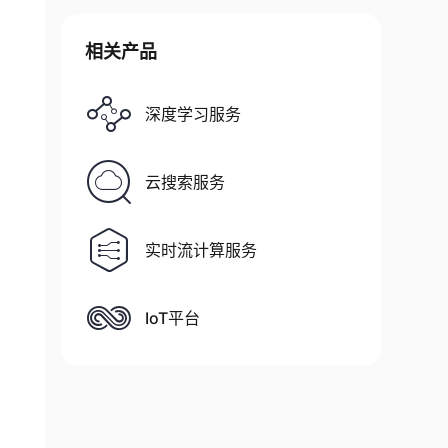
相关产品
深度学习服务
云搜索服务
uracy'
]
)
实时流计算服务
IoT平台
test
,
 y_test
)
)