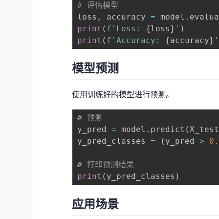
# 评估模型
loss
,
 accuracy 
=
 model
.
evalu
print
(
f'Loss: 
{
loss
}
'
)
print
(
f'Accuracy: 
{
accuracy
}
模型预测
使用训练好的模型进行预测。
# 预测
y_pred 
=
 model
.
predict
(
X_tes
y_pred_classes 
=
(
y_pred 
>
0
# 打印预测结果
print
(
y_pred_classes
)
应用场景