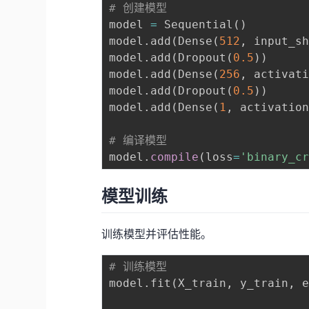
# 创建模型
model 
=
 Sequential
(
)
model
.
add
(
Dense
(
512
,
 input_s
model
.
add
(
Dropout
(
0.5
)
)
model
.
add
(
Dense
(
256
,
 activat
model
.
add
(
Dropout
(
0.5
)
)
model
.
add
(
Dense
(
1
,
 activatio
# 编译模型
model
.
compile
(
loss
=
'binary_c
模型训练
训练模型并评估性能。
# 训练模型
model
.
fit
(
X_train
,
 y_train
,
 