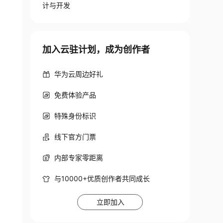
计与开发
加入云驻计划，成为创作者
华为云周边好礼
免费体验产品
t_size
=
0.2
,
 random_state
=
42
)
特殊身份标识
线下官方门票
内部专家零距离
与10000+优质创作者共同成长
立即加入