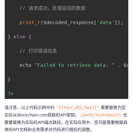
// 请求成功，处理返回的数据
print_r
(
$decoded_response
[
'data'
]
)
;
}
else
{
// 打印错误信息
    echo 
"Failed to retrieve data: "
.
 $de
}
?
>
请注意，以上代码示例中的
需要替换为您
"{{Your_API_Key}}"
实际从Blockchain.com获取的API密钥。
也
/path/to/endpoint
需要替换为实际的API端点路径。在实际应用中，您可能需要根据具
体的API文档和业务需求对代码进行相应的调整。