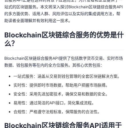
站式的区块链服务。本文将深入探讨Blockchain区块链综合服务API
的
Programs
发
者
的多方面优势、适用人群、风险评估以及实际的集成调用方法，帮
助读者全面理解并有效利用这一技术。
支
者
我
Blockchain区块链综合服务的优势是什
持
学
的
我
么？
我
堂
博
的
我
Blockchain区块链综合服务API提供了包括数字货币交易、实时市场
的
我
客
论
的
我
数据、钱包服务等在内的全方位服务。其核心优势包括：
我
一站式服务：涵盖从交易到钱包管理的全套区块链解决方案。
技
的
坛
圈
的
我
的
我
实时性：提供即时市场数据，帮助用户把握市场脉搏。
术
云
子
直
的
我
课
的
我
安全性：采用先进加密技术，确保交易和数据的安全。
易用性：通过简洁的API接口，简化集成流程。
支
声
播
活
的
程
认
的
我
合规性：严格遵守法规标准，保障服务的合法性。
持
建
动
关
证
实
的
Blockchain区块链综合服务API适用于