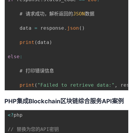
    # 请求成功，解析返回的
JSON
数据

    data 
=
 response
.
json
(
)
print
(
data
)
else
:
    # 打印错误信息

print
(
"Failed to retrieve data:"
,
 resp
PHP集成Blockchain区块链综合服务API案例
<
?
php

// 替换为您的API密钥