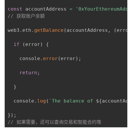
const
 accountAddress 
=
'0xYourEthereumAddr
// 获取账户余额
web3
.
eth
.
getBalance
(
accountAddress
,
(
error
if
(
error
)
{
    console
.
error
(
error
)
;
return
;
}
  console
.
log
(
`
The balance of 
${
accountAdd
}
)
;
// 如果需要，还可以查询交易和智能合约等