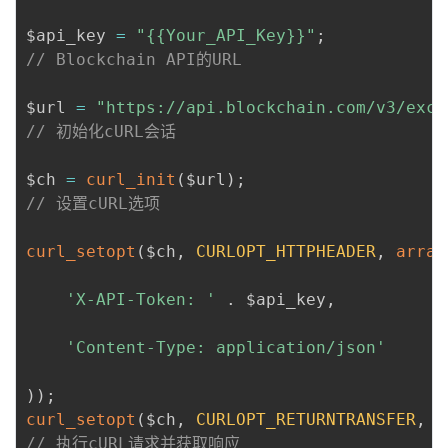
$api_key 
=
"{{Your_API_Key}}"
;
// Blockchain API的URL
$url 
=
"https://api.blockchain.com/v3/exch
// 初始化cURL会话
$ch 
=
curl_init
(
$url
)
;
// 设置cURL选项
curl_setopt
(
$ch
,
CURLOPT_HTTPHEADER
,
array
'X-API-Token: '
.
 $api_key
,
'Content-Type: application/json'
)
)
;
curl_setopt
(
$ch
,
CURLOPT_RETURNTRANSFER
,
t
// 执行cURL请求并获取响应