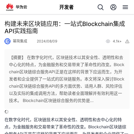
开发者
返
构建未来区块链应用：一站式Blockchain集成
回
API实践指南
幂简集成
2024/08/09
4.1k+
举
报
【摘要】 在数字化时代，区块链技术以其安全性、透明性和去
中心化的特点，为金融服务和交易带来了革命性的改变。Block
个
chain区块链综合服务API正是在这样的背景下应运而生，为开
发者和企业提供了一站式的区块链服务。本文将深入探讨Block
我
人
chain区块链综合服务API的多方面优势、适用人群、风险评估
以及实际的集成调用方法，帮助读者全面理解并有效利用这一
我
的
主
技术。 Blockchain区块链综合服务的优势是...
我
的
开
页
在数字化时代，区块链技术以其安全性、透明性和去中心化的特
点，为金融服务和交易带来了革命性的改变。Blockchain区块链综
我
的
开
发
合服务API正是在这样的背景下应运而生，为开发者和企业提供了一