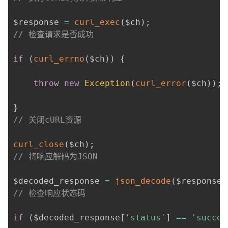
$response 
=
curl_exec
(
$ch
)
;
// 检查请求是否成功
if
(
curl_errno
(
$ch
)
)
{
throw
new
Exception
(
curl_error
(
$ch
)
)
;
}
// 关闭cURL资源
curl_close
(
$ch
)
;
// 将响应解码为JSON
$decoded_response 
=
json_decode
(
$response
,
// 检查响应状态码
if
(
$decoded_response
[
'status'
]
==
'succes