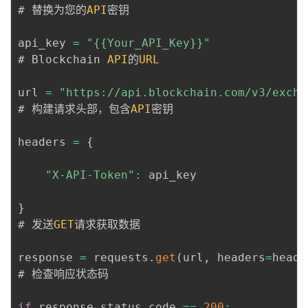
# 替换为您的
API
密钥

api_key 
=
"{{Your_API_Key}}"
# Blockchain 
API
的
URL
url 
=
"https://api.blockchain.com/v3/excha
# 构建请求头部，包含
API
密钥

headers 
=
{
"X-API-Token"
:
 api_key

}
# 发送
GET
请求获取数据

response 
=
 requests
.
get
(
url
,
 headers
=
heade
# 检查响应状态码

if
 response
.
status_code 
==
200
: