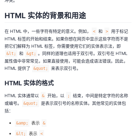
冲突。
者
HTML 实体的背景和用途
我
在 HTML 中，一些字符有特定的意义。例如，
和
用于标记
<
>
HTML 标签的开始和结束。如果你想在网页中显示这些字符而不是
的
我
把它们解释为 HTML 标签，你需要使用它们的实体表示法，即
和
。同样的道理也适用于双引号。双引号在 HTML
&lt;
&gt;
博
的
我
属性值中非常常见，如果直接使用，可能会造成语法错误。因此，
HTML 提供了
来表示双引号。
&quot;
客
论
的
我
HTML 实体的格式
坛
圈
的
我
HTML 实体通常以
开始，以
结束，中间是特定字符的名称
&
;
子
直
的
我
或编号。
是表示双引号的名称实体。其他常见的实体包
&quot;
括：
我
播
活
的
表示
&amp;
&
我
动
关
的
表示
&lt;
<