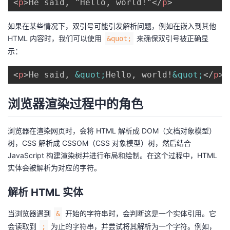
<
p
>
He said, "Hello, world!"
</
p
>
如果在某些情况下，双引号可能引发解析问题，例如在嵌入到其他
HTML 内容时，我们可以使用
来确保双引号被正确显
&quot;
示：
<
p
>
He said, 
&quot;
Hello, world!
&quot;
</
p
>
浏览器渲染过程中的角色
浏览器在渲染网页时，会将 HTML 解析成 DOM（文档对象模型）
树，CSS 解析成 CSSOM（CSS 对象模型）树，然后结合
JavaScript 构建渲染树并进行布局和绘制。在这个过程中，HTML
实体会被解析为对应的字符。
解析 HTML 实体
当浏览器遇到
开始的字符串时，会判断这是一个实体引用。它
&
会读取到
为止的字符串，并尝试将其解析为一个字符。例如，
;