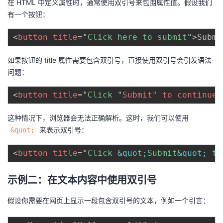
在 HTML 中定义属性时，通常使用双引号来包围属性值。假设我们
持
建
证
实
的
有一个按钮：
议
验
收
<
button
title
=
"
Click here to submit
"
>
Submi
藏
如果按钮的 title 属性需要包含双引号，直接使用双引号会引发语法
问题：
<
button
title
=
"
Click 
"
Submit"
to
continue"
这种情况下，浏览器会无法正确解析。这时，我们可以使用
来表示双引号：
&quot;
<
button
title
=
"
Click 
&quot;
Submit
&quot;
 to
示例二：在文本内容中使用双引号
假设你需要在网页上显示一段包含双引号的文本，例如一个引言：