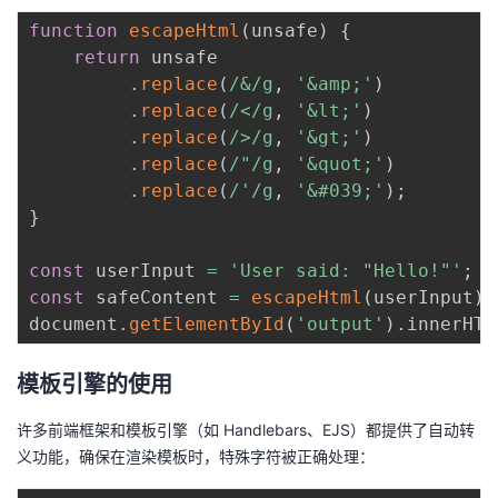
function
escapeHtml
(
unsafe
)
{
return
 unsafe

.
replace
(
/
&
/
g
,
'&amp;'
)
.
replace
(
/
<
/
g
,
'&lt;'
)
.
replace
(
/
>
/
g
,
'&gt;'
)
.
replace
(
/
"
/
g
,
'&quot;'
)
.
replace
(
/
'
/
g
,
'&#039;'
)
;
}
const
 userInput 
=
'User said: "Hello!"'
;
const
 safeContent 
=
escapeHtml
(
userInput
)
;
document
.
getElementById
(
'output'
)
.
innerHTM
模板引擎的使用
许多前端框架和模板引擎（如 Handlebars、EJS）都提供了自动转
义功能，确保在渲染模板时，特殊字符被正确处理：