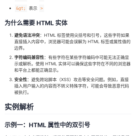
我
注
的
开
表示
&gt;
>
的
Programs
发
为什么需要 HTML 实体
避免语法冲突
：HTML 标签使用尖括号和引号，这些字符如果
支
者
直接插入内容中，浏览器可能会误解为 HTML 标签或属性值的
边界。
持
学
字符编码兼容性
：有些字符在某些字符编码中可能无法正确显
示或解析。使用 HTML 实体可以确保这些字符在不同的浏览器
我
堂
和平台上都能正确显示。
安全性
：避免跨站脚本（XSS）攻击等安全问题。例如，直接
的
我
我
插入用户输入的内容而不转义特殊字符，可能会导致恶意代码
被执行。
技
的
的
我
实例解析
术
云
课
的
我
支
声
示例一：HTML 属性中的双引号
程
认
的
我