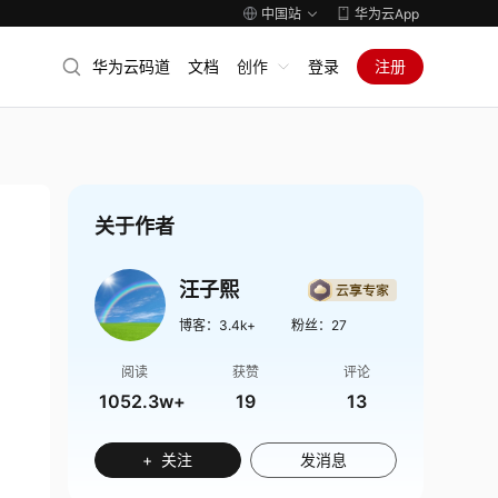
中国站
华为云App
华为云码道
文档
创作
登录
注册
关于作者
汪子熙
博客：
3.4k+
粉丝：
27
阅读
获赞
评论
1052.3w+
19
13
+ 关注
发消息