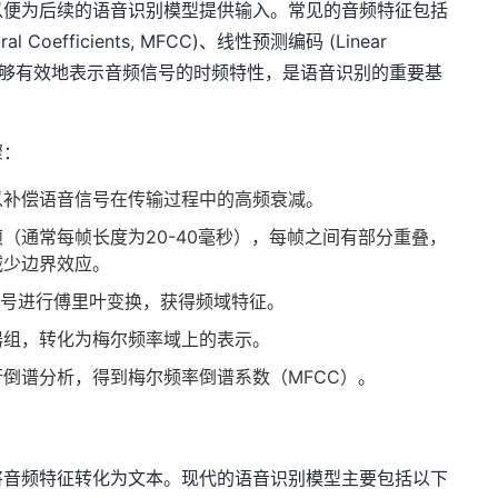
以便为后续的语音识别模型提供输入。常见的音频特征包括
l Coefficients, MFCC)、线性预测编码 (Linear
等。这些特征能够有效地表示音频信号的时频特性，是语音识别的重要基
骤：
以补偿语音信号在传输过程中的高频衰减。
（通常每帧长度为20-40毫秒），每帧之间有部分重叠，
减少边界效应。
频信号进行傅里叶变换，获得频域特征。
器组，转化为梅尔频率域上的表示。
倒谱分析，得到梅尔频率倒谱系数（MFCC）。
将音频特征转化为文本。现代的语音识别模型主要包括以下