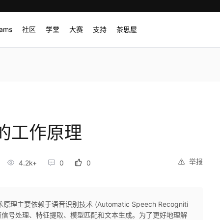
rams
社区
学堂
大赛
支持
茶思屋
的工作原理
举报
4.2k+
0
0
赖于语音识别技术 (Automatic Speech Recogniti
括音频信号处理、特征提取、模型匹配和文本生成。为了更好地理解