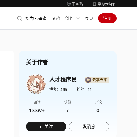
中国站
华为云App
华为云码道
文档
创作
登录
注册
关于作者
人才程序员
博客：
495
粉丝：
11
阅读
获赞
评论
133w+
7
0
+ 关注
发消息