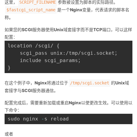
这里，
参数被设置为脚本的实际路径。
SCRIPT_FILENAME
是一个
Nginx
变量，代表请求的脚本名
$fastcgi_script_name
称。
如果您的
SCGI
服务器使用
Unix
域套接字而不是
TCP
端口，可以这样
配置：
location /scgi/ {

    scgi_pass unix:/tmp/scgi.socket；

    include scgi_params；

在这个例子中，
Nginx
将通过位于
的
Unix
域
/tmp/scgi.socket
套接字与
SCGI
服务器通信。
配置完成后，需要重新加载或重启
Nginx
以使更改生效。可以使用以
下命令：
sudo nginx 
-
或者