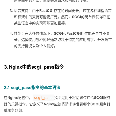
用更简单的方法，主要关注请求和响应的传输。
语言支持：由于
FastCGI
存在的时间更长，它在各种编程语言
和框架中的支持可能更广泛。然而，
SCGI
的简单性使得它在
某些语言中的实现可能更加直接。
性能：在大多数情况下，
SCGI
和
FastCGI
的性能差异并不显
著。选择使用哪种协议通常取决于特定的应用需求、开发语言
的支持情况以及个人偏好。
3. Nginx中的scgi_pass指令
3.1 scgi_pass指令的基本语法
在
Nginx
配置中，
指令是用于将请求传递给
SCGI
服务
scgi_pass
器的关键指令。它定义了
Nginx
应该将请求转发到哪个
SCGI
服务器
或服务器组。