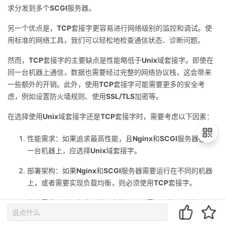
求分发到多个
SCGI
服务器。
另一个优点是，
TCP
套接字更容易进行网络级别的监控和调试。使
用标准的网络工具，我们可以轻松地检查通信状态、诊断问题。
然而，
TCP
套接字的主要缺点是性能略低于
Unix
域套接字。即使在
同一台机器上通信，数据也需要经过完整的网络协议栈，这会带来
一些额外的开销。此外，使用
TCP
套接字可能需要更多的安全考
虑，例如设置防火墙规则、使用
SSL/TLS
加密等。
在选择使用
Unix
域套接字还是
TCP
套接字时，需要考虑以下因素：
性能需求：如果追求最高性能，且
Nginx
和
SCGI
服务器在同
一台机器上，应选择
Unix
域套接字。
部署架构：如果
Nginx
和
SCGI
服务器需要运行在不同的机器
退
上，或者需要实现负载均衡，则必须使用
TCP
套接字。
出
登
安全需求：如果安全是首要考虑，且不需要跨机器通信，
录
Unix
域套接字可能是更好的选择。