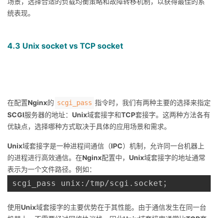
场景，选择合适的负载均衡策略和故障转移机制，以获得最佳的系
统表现。
4.3 Unix socket vs TCP socket
在配置
Nginx
的
指令时，我们有两种主要的选择来指定
scgi_pass
SCGI
服务器的地址：
Unix
域套接字和
TCP
套接字。这两种方法各有
优缺点，选择哪种方式取决于具体的应用场景和需求。
Unix
域套接字是一种进程间通信（
IPC
）机制，允许同一台机器上
的进程进行高效通信。在
Nginx
配置中，
Unix
域套接字的地址通常
表示为一个文件路径。例如：
使用
Unix
域套接字的主要优势在于其性能。由于通信发生在同一台