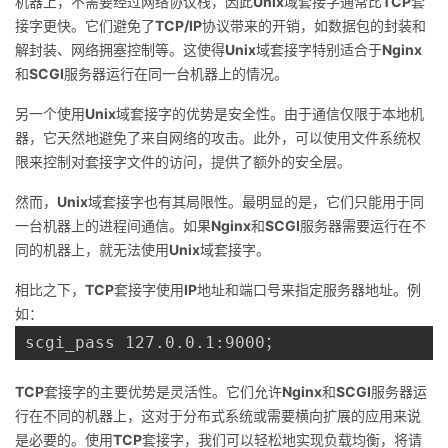
机器上，不需要经过网络协议栈，因此
Unix
域套接字通常比
TCP
套
接字更快。它们避免了
TCP/IP
协议带来的开销，如数据包的封装和
解封装、网络拥塞控制等。这使得
Unix
域套接字特别适合于
Nginx
和
SCGI
服务器运行在同一台机器上的情况。
另一个使用
Unix
域套接字的优势是安全性。由于通信仅限于本地机
器，它天然地避免了来自网络的攻击。此外，可以使用文件系统权
限来控制对套接字文件的访问，提供了额外的安全层。
然而，
Unix
域套接字也有其局限性。最明显的是，它们只能用于同
一台机器上的进程间通信。如果
Nginx
和
SCGI
服务器需要运行在不
同的机器上，就无法使用
Unix
域套接字。
相比之下，
TCP
套接字使用
IP
地址和端口号来指定服务器地址。例
如：
TCP
套接字的主要优势是灵活性。它们允许
Nginx
和
SCGI
服务器运
行在不同的机器上，这对于分布式系统或需要横向扩展的应用来说
是必要的。使用
TCP
套接字，我们可以轻松地实现负载均衡，将请