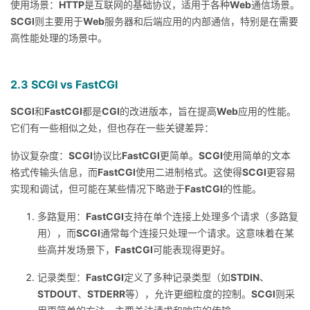
使用场景：
HTTP
是互联网的基础协议，适用于各种
Web
通信场景。
SCGI
则主要用于
Web
服务器和后端应用的内部通信，特别是在需要
高性能处理的场景中。
2.3 SCGI vs FastCGI
SCGI
和
FastCGI
都是
CGI
的改进版本，旨在提高
Web
应用的性能。
它们有一些相似之处，但也存在一些关键差异：
协议复杂度：
SCGI
协议比
FastCGI
更简单。
SCGI
使用简单的文本
格式传输头信息，而
FastCGI
使用二进制格式。这使得
SCGI
更容易
实现和调试，但可能在某些情况下略逊于
FastCGI
的性能。
多路复用：
FastCGI
支持在单个连接上处理多个请求（多路复
用），而
SCGI
通常每个连接只处理一个请求。这意味着在某
些高并发场景下，
FastCGI
可能表现得更好。
记录类型：
FastCGI
定义了多种记录类型（如
STDIN
、
STDOUT
、
STDERR
等），允许更细粒度的控制。
SCGI
则采