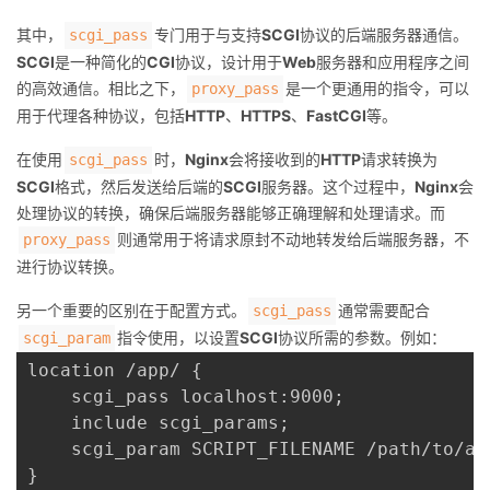
其中，
专门用于与支持
SCGI
协议的后端服务器通信。
scgi_pass
SCGI
是一种简化的
CGI
协议，设计用于
Web
服务器和应用程序之间
的高效通信。相比之下，
是一个更通用的指令，可以
proxy_pass
用于代理各种协议，包括
HTTP
、
HTTPS
、
FastCGI
等。
在使用
时，
Nginx
会将接收到的
HTTP
请求转换为
scgi_pass
SCGI
格式，然后发送给后端的
SCGI
服务器。这个过程中，
Nginx
会
处理协议的转换，确保后端服务器能够正确理解和处理请求。而
则通常用于将请求原封不动地转发给后端服务器，不
proxy_pass
进行协议转换。
另一个重要的区别在于配置方式。
通常需要配合
scgi_pass
指令使用，以设置
SCGI
协议所需的参数。例如：
scgi_param
location /app/ {

    scgi_pass localhost:9000;

    include scgi_params;

    scgi_param SCRIPT_FILENAME /path/to/ap