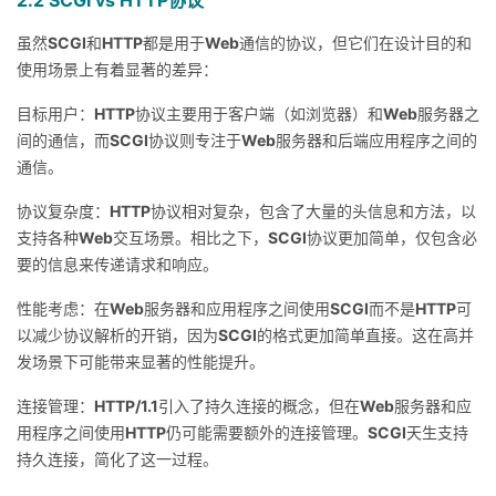
2.2 SCGI vs HTTP协议
虽然
SCGI
和
HTTP
都是用于
Web
通信的协议，但它们在设计目的和
使用场景上有着显著的差异：
目标用户：
HTTP
协议主要用于客户端（如浏览器）和
Web
服务器之
间的通信，而
SCGI
协议则专注于
Web
服务器和后端应用程序之间的
通信。
协议复杂度：
HTTP
协议相对复杂，包含了大量的头信息和方法，以
支持各种
Web
交互场景。相比之下，
SCGI
协议更加简单，仅包含必
要的信息来传递请求和响应。
性能考虑：在
Web
服务器和应用程序之间使用
SCGI
而不是
HTTP
可
以减少协议解析的开销，因为
SCGI
的格式更加简单直接。这在高并
发场景下可能带来显著的性能提升。
连接管理：
HTTP/1.1
引入了持久连接的概念，但在
Web
服务器和应
用程序之间使用
HTTP
仍可能需要额外的连接管理。
SCGI
天生支持
持久连接，简化了这一过程。