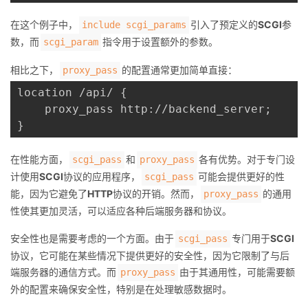
在这个例子中，
引入了预定义的
SCGI
参
include scgi_params
数，而
指令用于设置额外的参数。
scgi_param
相比之下，
的配置通常更加简单直接：
proxy_pass
location /api/ {

    proxy_pass http://backend_server;

在性能方面，
和
各有优势。对于专门设
scgi_pass
proxy_pass
计使用
SCGI
协议的应用程序，
可能会提供更好的性
scgi_pass
能，因为它避免了
HTTP
协议的开销。然而，
的通用
proxy_pass
性使其更加灵活，可以适应各种后端服务器和协议。
安全性也是需要考虑的一个方面。由于
专门用于
SCGI
scgi_pass
协议，它可能在某些情况下提供更好的安全性，因为它限制了与后
端服务器的通信方式。而
由于其通用性，可能需要额
proxy_pass
外的配置来确保安全性，特别是在处理敏感数据时。