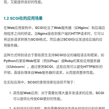
现，又能提供良好的性能。
1.2 SCGI在的应用场景
在
Web
应用架构中，
SCGI
充当了
Web
服务器（如
Nginx
）和后端应
用程序之间的桥梁。当
Nginx
接收到客户端的
HTTP
请求时，它可以
将这些请求转换为
SCGI
格式，然后通过
SCGI
协议发送给后端的应
用服务器。
这种方式特别适合于那些原生支持
SCGI
协议的编程语言和框架，如
Python
的某些
Web
框架（例如
Flup
）或
Ruby
的某些应用服务器
（如
Unicorn
）。通过使用
SCGI
，这些应用可以避免
HTTP
解析的
开销，直接处理来自
Web
服务器的请求，从而提高整体性能。
在实际应用中，
SCGI
的使用场景包括但不限于：
高性能
Web
应用：对于需要处理大量并发请求的应用，
SCGI
可以提供比传统
CGI
更好的性能。
长时间运行的进程：某些需要保持状态或长时间运行的应用程