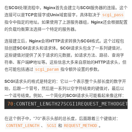
在
SCGI
处理流程中，
Nginx
首先会建立与
SCGI
服务器的连接。这个
连接可以是
TCP
套接字或
Unix
域套接字，具体取决于
scgi_pass
指令中指定的地址。如果使用了上游服务器组，
Nginx
还会根据配置
的负载均衡算法选择一个特定的服务器。
连接建立后，
Nginx
会将
HTTP
请求转换为
SCGI
格式。这个过程包
括创建
SCGI
请求头和请求体。
SCGI
请求头包含了一系列键值对，
这些键值对提供了关于请求的元数据，如请求方法、路径、查询字
符串、客户端
IP
地址等。这些信息大多来自原始的
HTTP
请求头，但
也可能包括通过
指令额外设置的参数。
scgi_param
SCGI
请求头的格式是特定的：它以一个表示整个头部长度的数字开
始，后跟一个冒号，然后是一系列以空字符结束的键值对，最后以
一个逗号结束。例如，一个简化的
SCGI
请求头可能看起来像这样：
70
:
CONTENT_LENGTH27SCGI1REQUEST_METHODGETq
在这个例子中，"70"表示头部的总长度，后面跟着三个键值对：
、
和
。
CONTENT_LENGTH
SCGI
REQUEST_METHOD