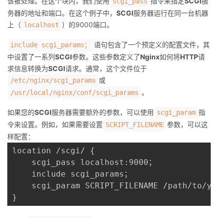
该被处理。在这个块内，我们使用
指令来指定
SCGI
服
scgi_pass
务器的地址和端口。在这个例子中，
SCGI
服务器运行在同一台机器
上（
）的9000端口。
localhost
语句包含了一个预定义的配置文件，其
include scgi_params；
中设置了一系列
SCGI
参数。这些参数定义了
Nginx
如何将
HTTP
请
求信息转换为
SCGI
请求。通常，这个文件位于
或
/etc/nginx/scgi_params
。
/usr/local/nginx/conf/scgi_params
如果您的
SCGI
服务器需要额外的参数，可以使用
指
scgi_param
令来设置。例如，如果需要设置
参数，可以这
SCRIPT_FILENAME
样配置：
location /scgi/ {

    scgi_pass localhost:9000；

    include scgi_params；

    scgi_param SCRIPT_FILENAME /path/to/yo