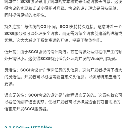
简单性：
SCGI
协议采用了简单的文本格式来传输请求头信息，这使
得协议的实现和调试变得相对容易。协议的设计理念是保持简单，
同时提供足够的功能性。
持久连接：与传统的
CGI
不同，
SCGI
支持持久连接。这意味着一个
SCGI
服务器可以处理多个请求，而无需为每个请求创建新的进程或
线程。这大大减少了系统资源的开销，提高了整体性能。
低开销：由于
SCGI
协议的设计简洁，它在请求处理过程中产生的额
外开销很小。这使得
SCGI
特别适合处理高并发的
Web
应用场景。
灵活性：
SCGI
协议允许传输任意的头信息，这为开发者提供了极大
的灵活性。开发者可以根据需要自定义头信息，以满足特定应用的
要求。
语言无关性：
SCGI
协议的设计是与编程语言无关的。这意味着它可
以被任何编程语言实现，使得开发者可以选择最适合其项目需求的
语言来开发
SCGI
服务器。