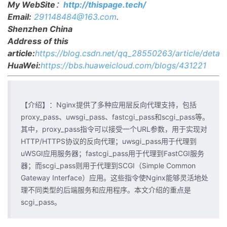
My WebSite
：
http://thispage.tech/
Email:
291148484@163.com
.
者
Shenzhen China
Address of this
我
article:
https://blog.csdn.net/qq_28550263/article/detai
HuaWei:
https://bbs.huaweicloud.com/blogs/431221
的
我
博
的
我
【介绍】：Nginx提供了多种应用层反向代理支持，包括
客
论
的
我
proxy_pass、uwsgi_pass、fastcgi_pass和scgi_pass等。
其中，proxy_pass指令可以接受一个URL参数，用于实现对
坛
圈
的
我
HTTP/HTTPS协议的反向代理；uwsgi_pass用于代理到
uWSGI应用服务器；fastcgi_pass用于代理到FastCGI服务
子
直
的
我
器；而scgi_pass则用于代理到SCGI（Simple Common
Gateway Interface）应用。这些指令使Nginx能够灵活地处
我
播
活
的
理不同类型的后端服务和应用程序。本文介绍的重点是
scgi_pass。
我
动
关
的