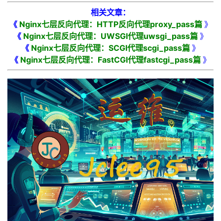
我
注
的
开
相关文章：
《
Nginx七层反向代理：HTTP反向代理proxy_pass篇
》
的
Programs
发
《
Nginx七层反向代理：UWSGI代理uwsgi_pass篇
》
《
Nginx七层反向代理：SCGI代理scgi_pass篇
》
支
《
者
Nginx七层反向代理：FastCGI代理fastcgi_pass篇
》
持
学
我
堂
的
我
我
技
的
的
我
术
云
课
的
我
支
声
程
认
的
我