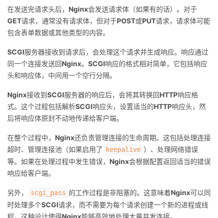
在发送完请求头后，
Nginx
会发送请求体（如果有的话）。对于
GET
请求，通常没有请求体，但对于
POST
或
PUT
请求，请求体可能
包含表单数据或其他类型的内容。
SCGI
服务器接收到请求后，会处理这个请求并生成响应。响应通过
同一个连接发送回
Nginx
。
SCGI
响应的格式相对简单，它包括响应
头和响应体，中间用一个空行分隔。
Nginx
接收到
SCGI
服务器的响应后，会将其转换回
HTTP
响应格
式。这个过程包括解析
SCGI
响应头，设置适当的
HTTP
响应头，然
后将响应体原封不动地传递给客户端。
在整个过程中，
Nginx
还负责管理连接的生命周期。这包括处理连接
超时、管理连接池（如果启用了
）、处理网络错误
keepalive
等。如果在处理过程中发生错误，
Nginx
会根据配置返回适当的错误
响应给客户端。
另外，
的工作过程是非阻塞的。这意味着
Nginx
可以同
scgi_pass
时处理多个
SCGI
请求，而不需要为每个请求创建一个新的进程或线
程。这种设计使得
Nginx
能够高效地处理大量并发连接。