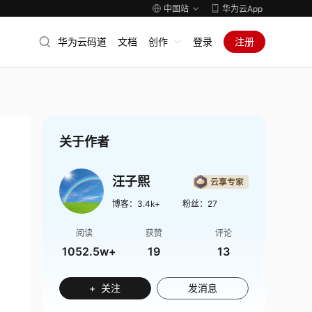
中国站
华为云App
华为云码道
文档
创作
登录
注册
关于作者
汪子熙
博客：
3.4k+
粉丝：
27
阅读
获赞
评论
1052.5w+
19
13
+ 关注
发消息