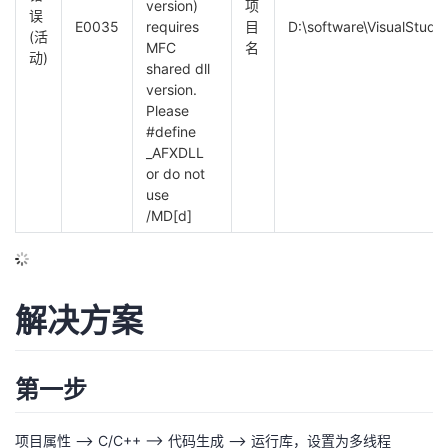
version)
项
误
议
注
验
收
E0035
requires
目
D:\software\VisualStud
(活
MFC
名
动)
shared dll
藏
version.
Please
#define
_AFXDLL
or do not
use
/MD[d]
解决方案
第一步
项目属性 ——> C/C++ ——> 代码生成 ——> 运行库，设置为多线程