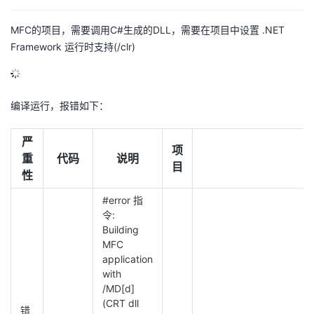
的
Programs
发
者
MFC的项目，需要调用C#生成的DLL，需要在项目中设置 .NET
Framework 运行时支持(/clr)
支
者
我
持
学
的
我
编译运行，报错如下：
我
堂
博
的
我
严
项
重
代码
说明
的
我
客
论
的
我
我
目
性
技
的
坛
圈
的
我
的
我
#error 指
令:
术
云
子
直
的
我
课
的
我
Building
MFC
application
支
声
播
活
的
程
认
的
我
with
/MD[d]
持
建
动
关
证
实
的
(CRT dll
错