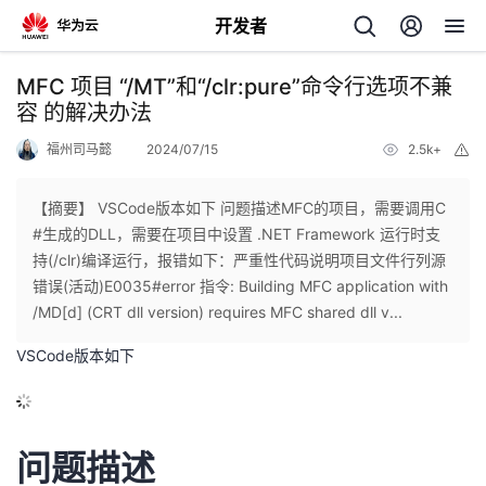
开发者
返
MFC 项目 “/MT”和“/clr:pure”命令行选项不兼
回
容 的解决办法
福州司马懿
2024/07/15
2.5k+
举
报
【摘要】 VSCode版本如下 问题描述MFC的项目，需要调用C
#生成的DLL，需要在项目中设置 .NET Framework 运行时支
个
持(/clr)编译运行，报错如下：严重性代码说明项目文件行列源
错误(活动)E0035#error 指令: Building MFC application with
我
人
/MD[d] (CRT dll version) requires MFC shared dll v...
VSCode版本如下
我
的
主
我
的
开
页
问题描述
我
的
开
发