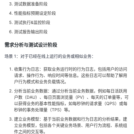
持
建
证
实
的
测试数据准备阶段
性能指标预期设定阶段
议
验
收
测试执行&监控阶段
测试报告输出阶段
藏
需求分析与测试设计阶段
场景 1：对于已经在线上运行的业务或相似业务：
收集行为日志：获取业务运行时的行为日志，包括用户的访问
请求、操作行为、响应时间等信息。这些日志可以帮助了解用
户行为模式和业务负载情况。
分析当前业务数据：通过分析当前业务数据，例如每日活跃用
户数（DAU）、每日页面浏览量（PV）、每天的订单量等，可
以获得业务的基本性能指标，如每秒钟的请求量（QPS）或每
秒钟的事务处理量（TPS）等。
建立业务模型：基于当前业务数据和行为日志的分析结果，建
立业务模型，包括各个关键业务场景、用户行为流程、系统组
件之间的交互等。