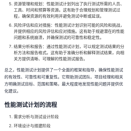
资源管理和规划：性能测试计划列出了执行测试所需的人员、
我
注
的
开
工具、时间和预算等资源。这有助于合理规划和管理测试过
程，确保资源的有效利用并避免测试中断或延误。
的
Programs
发
风险评估和应对措施：性能测试计划识别可能的风险和挑战，
并提供相应的风险评估和应对措施。这有助于规避潜在的性能
支
者
问题和系统崩溃，并确保测试的可靠性和稳定性。
结果分析和报告：通过性能测试计划，可以规定测试结果的分
持
学
析方法和报告格式。这有助于准确分析和解释测试结果，向相
关方提供清晰、可理解的性能测试报告。
我
堂
总之，性能测试计划提供了一个全面的框架和指导，确保性能测试
的有效性、可靠性和可重复性。它帮助测试团队、项目经理和相关
的
我
我
方明确测试目标、范围和策略，最大程度地发现性能问题并提供优
化建议。
技
的
的
我
性能测试计划的流程
术
云
课
的
我
需求分析与测试设计阶段
支
声
程
认
的
我
环境设计与搭建阶段