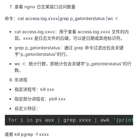
查看 nginx 日志某接口访问数量
命令：cat access.log.xxxx|grep p_getorderstatus |wc -l
cat access.log.xxxx：用于查看 access.log.xxxx 文件的内
容。xxxx 是日志文件的后缀，可以是日期或其他标识符。
grep p_getorderstatus：通过 grep 命令过滤出包含关键
字"p_getorderstatus"的行。
wc -l：统计行数，即统计包含关键字"p_getorderstatus"的行
数。
杀进程
指定进程号：kill xxx
指定部分进程名：pkill xxx
⾃定义特征：
for
 i 
in
 ps aux 
|
 grep xxxx 
|
 awk 
'{print 
或者 kill pgrep -f xxxx