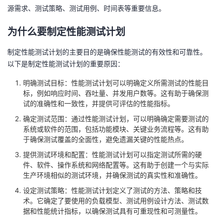
源需求、测试策略、测试用例、时间表等重要信息。
者
为什么要制定性能测试计划
我
制定性能测试计划的主要目的是确保性能测试的有效性和可靠性。
以下是制定性能测试计划的重要原因：
的
我
明确测试目标：性能测试计划可以明确定义所需测试的性能目
博
的
我
标，例如响应时间、吞吐量、并发用户数等。这有助于确保测
试的准确性和一致性，并提供可评估的性能指标。
客
论
的
我
确定测试范围：通过性能测试计划，可以明确确定需要测试的
系统或软件的范围，包括功能模块、关键业务流程等。这有助
坛
圈
的
我
于确保测试覆盖的全面性，避免遗漏关键的性能热点。
提供测试环境和配置：性能测试计划可以指定测试所需的硬
子
直
的
我
件、软件、操作系统和网络配置等。这有助于创建一个与实际
生产环境相似的测试环境，并确保测试的真实性和准确性。
我
播
活
的
设定测试策略：性能测试计划定义了测试的方法、策略和技
术。它确定了要使用的负载模型、测试用例设计方法、测试数
我
动
关
的
据和性能统计指标，以确保测试具有可重现性和可测量性。