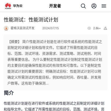
开发者
返
性能测试：性能测试计划
回
霍格沃兹测试开发
2024/07/15
2.8k+
举
报
【摘要】 简介性能测试计划是在进行软件或系统的性能测试之
前制定的详细计划和指导文件。它描述了所需性能测试的目
标、范围、测试环境、资源需求、测试策略、测试用例、时间
个
表等重要信息。 为什么要制定性能测试计划制定性能测试计划
的主要目的是确保性能测试的有效性和可靠性。以下是制定性
我
人
能测试计划的重要原因：明确测试目标：性能测试计划可以明
确定义所需测试的性能目标，例如响应时间、吞吐量、并发用
的
主
户数等。这有助于确保测...
简介
开
页
性能测试计划是在进行软件或系统的性能测试之前制定的详细计划
发
和指导文件。它描述了所需性能测试的目标、范围、测试环境、资