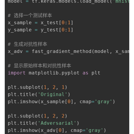
model 
=
 tf
.
keras
.
models
.
load_model
(
'mnist_
# 选择一个测试样本
x_sample 
=
 x_test
[
0
:
1
]
y_sample 
=
 y_test
[
0
:
1
]
# 生成对抗性样本
x_adv 
=
 fast_gradient_method
(
model
,
 x_samp
# 显示原始样本和对抗性样本
import
 matplotlib
.
pyplot 
as
 plt

plt
.
subplot
(
1
,
2
,
1
)
plt
.
title
(
'Original'
)
plt
.
imshow
(
x_sample
[
0
]
,
 cmap
=
'gray'
)
plt
.
subplot
(
1
,
2
,
2
)
plt
.
title
(
'Adversarial'
)
plt
.
imshow
(
x_adv
[
0
]
,
 cmap
=
'gray'
)