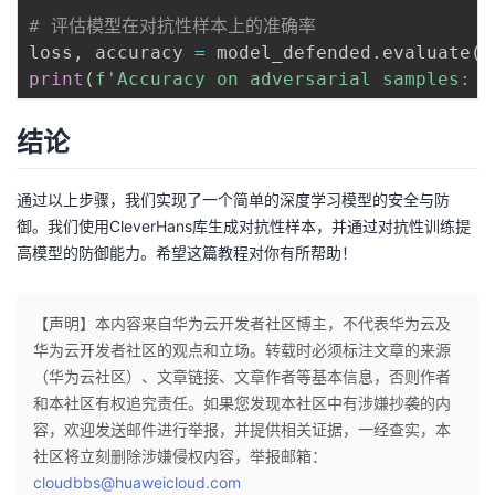
# 评估模型在对抗性样本上的准确率
loss
,
 accuracy 
=
 model_defended
.
evaluate
(
x
print
(
f'Accuracy on adversarial samples: 
{
结论
通过以上步骤，我们实现了一个简单的深度学习模型的安全与防
御。我们使用CleverHans库生成对抗性样本，并通过对抗性训练提
高模型的防御能力。希望这篇教程对你有所帮助！
【声明】本内容来自华为云开发者社区博主，不代表华为云及
华为云开发者社区的观点和立场。转载时必须标注文章的来源
（华为云社区）、文章链接、文章作者等基本信息，否则作者
和本社区有权追究责任。如果您发现本社区中有涉嫌抄袭的内
容，欢迎发送邮件进行举报，并提供相关证据，一经查实，本
社区将立刻删除涉嫌侵权内容，举报邮箱：
cloudbbs@huaweicloud.com