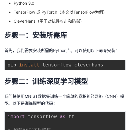
Python 3.x
者
TensorFlow 或 PyTorch（本文以TensorFlow为例）
CleverHans（用于对抗性攻击和防御）
我
步骤一：安装所需库
的
我
首先，我们需要安装所需的Python库。可以使用以下命令安装：
博
的
我
pip 
install
客
论
的
我
步骤二：训练深度学习模型
坛
圈
的
我
子
直
的
我
我们将使用MNIST数据集训练一个简单的卷积神经网络（CNN）模
型。以下是训练模型的代码：
我
播
活
的
import
 tensorflow 
as
 tf

我
动
关
的