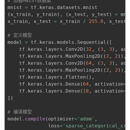
# 加载MNIST数据集
我
注
的
开
mnist 
=
 tf
.
keras
.
datasets
.
(
x_train
,
 y_train
)
,
(
x_test
,
 y_test
)
=
 mni
的
Programs
发
x_train
,
 x_test 
=
 x_train 
/
255.0
,
 x_test 
支
者
# 定义模型
model 
=
 tf
.
keras
.
models
.
Sequential
(
[
持
    tf
.
keras
.
layers
.
Conv2D
(
32
,
(
3
,
3
)
,
 act
学
    tf
.
keras
.
layers
.
MaxPooling2D
(
(
2
,
2
)
)
,
    tf
.
keras
.
layers
.
Conv2D
(
64
,
(
3
,
3
)
,
 act
我
堂
    tf
.
keras
.
layers
.
MaxPooling2D
(
(
2
,
2
)
)
,
    tf
.
keras
.
layers
.
Flatten
(
)
,
的
我
我
    tf
.
keras
.
layers
.
Dense
(
64
,
 activation
=
'
    tf
.
keras
.
layers
.
Dense
(
10
,
 activation
=
'
技
的
的
我
]
)
术
云
课
的
我
# 编译模型
model
.
compile
(
optimizer
=
'adam'
,
支
声
程
认
的
我
              loss
=
'sparse_categorical_cro