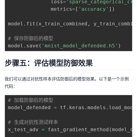
              loss
=
'sparse_categorical_cro
              metrics
=
[
'accuracy'
]
)
model
.
fit
(
x_train_combined
,
 y_train_combin
# 保存防御后的模型
model
.
save
(
'mnist_model_defended.h5'
)
步骤五：评估模型防御效果
我们可以通过对抗性样本评估防御后的模型效果。以下是一个示例
代码：
# 加载防御后的模型
model_defended 
=
 tf
.
keras
.
models
.
load_mode
# 生成对抗性测试样本
x_test_adv 
=
 fast_gradient_method
(
model_de