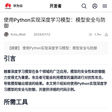
开发者
返
使用Python实现深度学习模型：模型安全与防
回
御
Echo_Wish
2024/07/12
1.7k+
举
报
【摘要】 使用Python实现深度学习模型：模型安全与防御
引言
个
我
随着深度学习模型在各个领域的广泛应用，模型的安全性和防御能
人
力变得尤为重要。攻击者可能会利用模型的漏洞进行对抗性攻击，
导致模型输出错误的结果。本文将介绍如何使用Python实现深度学
的
主
习模型的安全与防御，并提供详细的代码示例。
开
页
所需工具
发