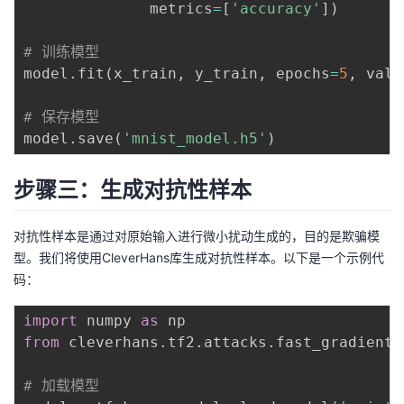
              metrics
=
[
'accuracy'
]
)
持
建
证
实
的
# 训练模型
议
验
收
model
.
fit
(
x_train
,
 y_train
,
 epochs
=
5
,
 vali
藏
# 保存模型
model
.
save
(
'mnist_model.h5'
)
步骤三：生成对抗性样本
对抗性样本是通过对原始输入进行微小扰动生成的，目的是欺骗模
型。我们将使用CleverHans库生成对抗性样本。以下是一个示例代
码：
import
 numpy 
as
from
 cleverhans
.
tf2
.
attacks
.
fast_gradient_
# 加载模型