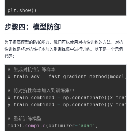
plt
.
show
(
)
步骤四：模型防御
为了提高模型的防御能力，我们可以使用对抗性训练的方法。对抗
性训练是将对抗性样本加入到训练集中进行训练。以下是一个示例
代码：
# 生成对抗性训练样本
x_train_adv 
=
 fast_gradient_method
(
model
,
 
# 将对抗性样本加入到训练集中
x_train_combined 
=
 np
.
concatenate
(
(
x_train
y_train_combined 
=
 np
.
concatenate
(
(
y_train
# 重新训练模型
model
.
compile
(
optimizer
=
'adam'
,