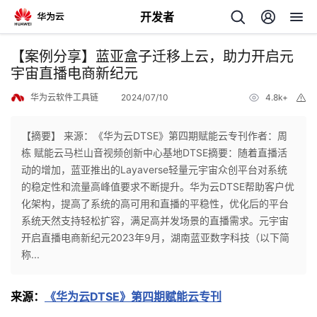
开发者
返
【案例分享】蓝亚盒子迁移上云，助力开启元
回
宇宙直播电商新纪元
华为云软件工具链
2024/07/10
4.8k+
举
报
【摘要】 来源：《华为云DTSE》第四期赋能云专刊作者：周
栋 赋能云马栏山音视频创新中心基地DTSE摘要：随着直播活
个
动的增加，蓝亚推出的Layaverse轻量元宇宙众创平台对系统
的稳定性和流量高峰值要求不断提升。华为云DTSE帮助客户优
我
人
化架构，提高了系统的高可用和直播的平稳性，优化后的平台
系统天然支持轻松扩容，满足高并发场景的直播需求。元宇宙
的
主
开启直播电商新纪元2023年9月，湖南蓝亚数字科技（以下简
称...
开
页
来源
：
《华为云DTSE》第四期赋能云专刊
发