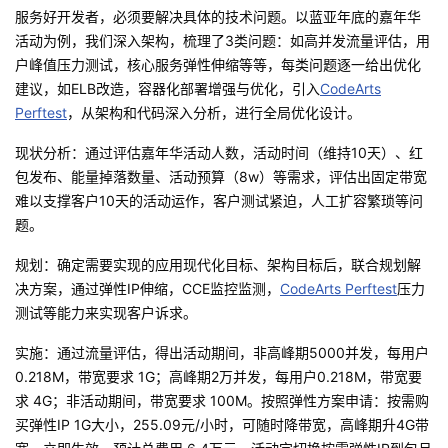
服务好开发者，必须要解决具体的技术问题。以蓝亚年底的嘉年华
活动为例，我们深入架构，梳理了
3
类问题：如高并发流量评估，用
户峰值压力测试，核心服务弹性伸缩等等，每类问题逐一给出优化
建议，如
ELB
改造，容器化部署增强与优化，引入
CodeArts
Perftest
，从架构和代码深入分析，进行全局优化设计。
现状分析：通过评估嘉年华活动人数，活动时间（维持
10
天）、红
包发布、能量掉落数量、活动预算（
8w
）等需求，评估出固定带宽
难以支撑客户
10
天的活动运作，客户测试紧迫，人工扩容繁琐等问
题。
规划：确定需要实现的应用现代化目标、架构目标后，联合规划解
决方案，通过弹性
IP
伸缩，
CCE
监控监测，
CodeArts Perftest
压力
测试等能力来实现客户诉求。
实施：通过流量评估，得出活动期间，非高峰期
5000
并发，每用户
0.218M
，带宽要求
1G
；高峰期
2
万并发，每用户
0.218M
，带宽要
求
4G
；非活动期间，带宽要求
100M
。按照弹性方案申请：按需购
买弹性
IP 1G
大小，
255.09
元
/
小时，可随时降带宽，高峰期升
4G
带