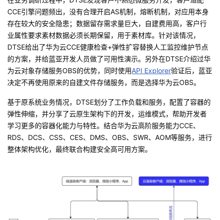
持
建
证
实
的
CCE
引擎问题频出，没有合理开启
AS
机制，熔断机制，对应用本身
存在较大的安全隐患；数据留存需求量巨大，自建费用高，客户行
议
验
收
业属性要求素材数据必须长期保留，用于素材库。针对该情况，
DTSE
给出了华为云
CCE
健康检查
+
弹性扩容替换人工监控维护节点
藏
的方案，并给蓝亚开发人员做了可用性演示。另外在
DTSE
介绍过华
为云对象存储服务
OBS
的优势，同时使用
API Explorer
验证后，蓝亚
决定不再使用原来的自建文件存储服务，而是选择华为云
OBS
。
基于原系统业务情况，
DTSE
划分了工作负载和服务，配置了容器的
弹性伸缩，并分享了云原生架构下的开发，运维模式，帮助开发者
学习更多的容器化能力与特性。结合华为云高阶服务能力
CCE
、
RDS
、
DCS
、
CSS
、
CES
、
DMS
、
OBS
、
SWR
、
AOM
等服务，进行
整体架构优化，最终联合构建安全高可用方案。