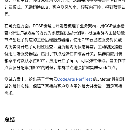
宽，立即生效，预计总费用
6.4
万元，活动完切换按需弹性
IP
到包月
计费模式，无需切换
ELB
，客户侧风险小，预算内可控，得到蓝亚认
同。
在可靠性方面，
DTSE
也帮助开发者梳理了业务架构，用
CCE
健康检
查
+
弹性扩容方案的方式为系统提供运行保障，根据集群内主备功能
节点创建了对应的主备后端服务器组，使用
CES
云监控服务对负载
均衡实例开启了可用性检查，当负载均衡状态异常，主动切换挂载
备用后端服务器组。启用了节点池弹性扩缩容开关，集群内应用装
箱率平时默认水位
60%
，应用开启了
hpa
，可以弹性伸缩。当工作节
点资源分配率到
80%
的时候，集群节点池会扩容集群
work
节点。
测试方案上，给出基于华为云
CodeArts PerfTest
的
JMeter
性能测
试的最佳实践，保障了直播前客户侧应用的最大并发量，满足直播
需求。
总结