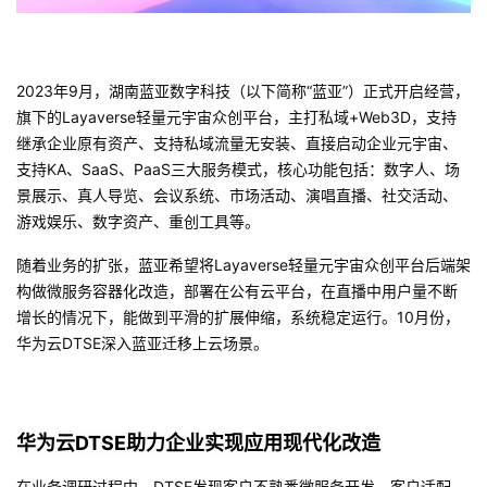
我
注
的
开
的
Programs
发
2023
年
9
月，湖南蓝亚数字科技（以下简称“蓝亚”）正式开启经营，
旗下的
Layaverse
轻量元宇宙众创平台，主打私域
+Web3D
，支持
支
者
继承企业原有资产、支持私域流量无安装、直接启动企业元宇宙、
支持
KA
、
SaaS
、
PaaS
三大服务模式，核心功能包括：数字人、场
持
学
景展示、真人导览、会议系统、市场活动、演唱直播、社交活动、
游戏娱乐、数字资产、重创工具等。
我
堂
随着业务的扩张，蓝亚希望将
Layaverse
轻量元宇宙众创平台后端架
的
我
构做微服务容器化改造，部署在公有云平台，在直播中用户量不断
我
增长的情况下，能做到平滑的扩展伸缩，系统稳定运行。
10
月份，
技
的
华为云
DTSE
深入蓝亚迁移上云场景。
的
我
术
云
课
的
我
华为云
DTSE
助力企业实现应用现代化改造
支
声
程
认
的
我
在业务调研过程中，
DTSE
发现客户不熟悉微服务开发，客户适配