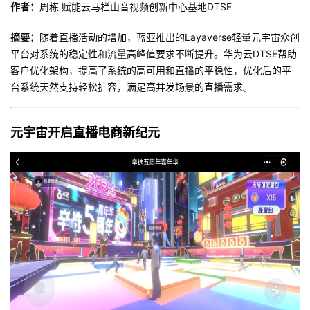
作者：
周栋 赋能云马栏山音视频创新中心基地
DTSE
者
摘要：
随着直播活动的增加，蓝亚推出的
Layaverse
轻量元宇宙众创
平台对系统的稳定性和流量高峰值要求不断提升。华为云
DTSE
帮助
我
客户优化架构，提高了系统的高可用和直播的平稳性，优化后的平
台系统天然支持轻松扩容，满足高并发场景的直播需求。
的
我
博
的
我
元宇宙开启直播电商新纪元
客
论
的
我
坛
圈
的
我
子
直
的
我
我
播
活
的
我
动
关
的