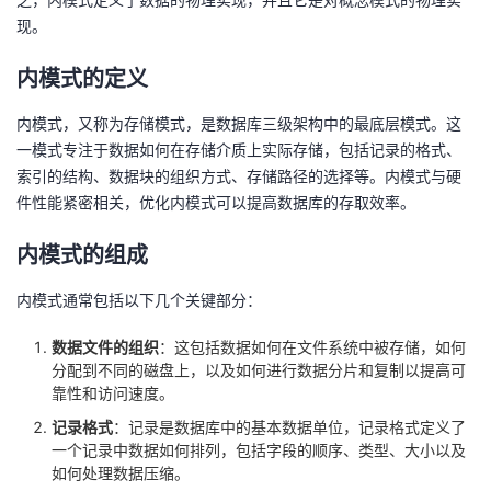
现。
者
内模式的定义
我
内模式，又称为存储模式，是数据库三级架构中的最底层模式。这
的
我
一模式专注于数据如何在存储介质上实际存储，包括记录的格式、
索引的结构、数据块的组织方式、存储路径的选择等。内模式与硬
博
的
我
件性能紧密相关，优化内模式可以提高数据库的存取效率。
客
论
的
我
内模式的组成
内模式通常包括以下几个关键部分：
坛
圈
的
我
数据文件的组织
：这包括数据如何在文件系统中被存储，如何
子
直
的
我
分配到不同的磁盘上，以及如何进行数据分片和复制以提高可
靠性和访问速度。
我
播
活
的
记录格式
：记录是数据库中的基本数据单位，记录格式定义了
一个记录中数据如何排列，包括字段的顺序、类型、大小以及
我
动
关
的
如何处理数据压缩。