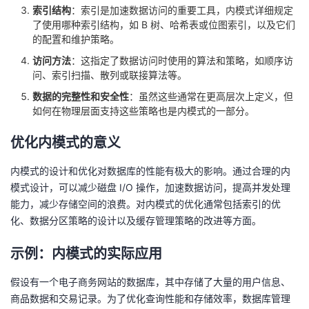
索引结构
：索引是加速数据访问的重要工具，内模式详细规定
我
注
的
开
了使用哪种索引结构，如 B 树、哈希表或位图索引，以及它们
的配置和维护策略。
的
Programs
发
访问方法
：这指定了数据访问时使用的算法和策略，如顺序访
问、索引扫描、散列或联接算法等。
支
者
数据的完整性和安全性
：虽然这些通常在更高层次上定义，但
如何在物理层面支持这些策略也是内模式的一部分。
持
学
优化内模式的意义
我
堂
内模式的设计和优化对数据库的性能有极大的影响。通过合理的内
的
我
我
模式设计，可以减少磁盘 I/O 操作，加速数据访问，提高并发处理
能力，减少存储空间的浪费。对内模式的优化通常包括索引的优
技
的
的
我
化、数据分区策略的设计以及缓存管理策略的改进等方面。
术
云
课
的
我
示例：内模式的实际应用
假设有一个电子商务网站的数据库，其中存储了大量的用户信息、
支
声
程
认
的
我
商品数据和交易记录。为了优化查询性能和存储效率，数据库管理