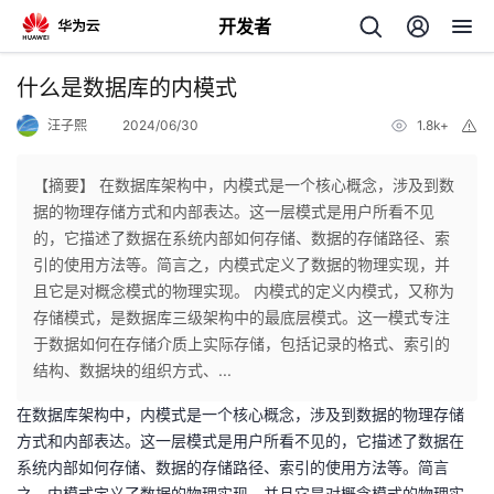
开发者
返
什么是数据库的内模式
回
汪子熙
2024/06/30
1.8k+
举
报
【摘要】 在数据库架构中，内模式是一个核心概念，涉及到数
据的物理存储方式和内部表达。这一层模式是用户所看不见
的，它描述了数据在系统内部如何存储、数据的存储路径、索
个
引的使用方法等。简言之，内模式定义了数据的物理实现，并
且它是对概念模式的物理实现。 内模式的定义内模式，又称为
我
人
存储模式，是数据库三级架构中的最底层模式。这一模式专注
于数据如何在存储介质上实际存储，包括记录的格式、索引的
的
主
结构、数据块的组织方式、...
在数据库架构中，内模式是一个核心概念，涉及到数据的物理存储
开
页
方式和内部表达。这一层模式是用户所看不见的，它描述了数据在
系统内部如何存储、数据的存储路径、索引的使用方法等。简言
发
之，内模式定义了数据的物理实现，并且它是对概念模式的物理实