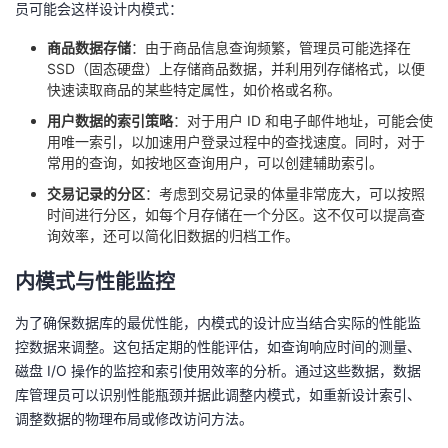
员可能会这样设计内模式：
持
建
证
实
的
商品数据存储
：由于商品信息查询频繁，管理员可能选择在
议
验
收
SSD（固态硬盘）上存储商品数据，并利用列存储格式，以便
快速读取商品的某些特定属性，如价格或名称。
藏
用户数据的索引策略
：对于用户 ID 和电子邮件地址，可能会使
用唯一索引，以加速用户登录过程中的查找速度。同时，对于
常用的查询，如按地区查询用户，可以创建辅助索引。
交易记录的分区
：考虑到交易记录的体量非常庞大，可以按照
时间进行分区，如每个月存储在一个分区。这不仅可以提高查
询效率，还可以简化旧数据的归档工作。
内模式与性能监控
为了确保数据库的最优性能，内模式的设计应当结合实际的性能监
控数据来调整。这包括定期的性能评估，如查询响应时间的测量、
磁盘 I/O 操作的监控和索引使用效率的分析。通过这些数据，数据
库管理员可以识别性能瓶颈并据此调整内模式，如重新设计索引、
调整数据的物理布局或修改访问方法。