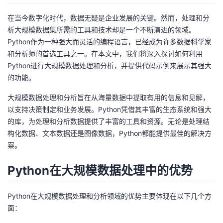
者
在当今数字化时代，数据无疑是企业发展的关键。然而，处理和分
析大规模数据集所需的工具和技术却是一个不断演进的领域。
我
Python作为一种强大而灵活的编程语言，已经成为许多数据科学家
和分析师的首选工具之一。在本文中，我们将深入探讨如何利用
的
我
Python进行大规模数据处理和分析，并提供代码示例来展示其强大
的功能。
博
的
我
大规模数据处理和分析旨在从海量数据中提取有用的信息和见解，
以支持决策制定和业务发展。Python凭借其丰富的生态系统和强大
客
论
的
我
的库，为处理和分析数据提供了丰富的工具和资源。无论是处理结
构化数据、文本数据还是图像数据，Python都能提供最佳的解决方
坛
圈
的
我
案。
子
直
的
我
Python在大规模数据处理中的优势
我
播
活
的
Python在大规模数据处理和分析领域的优势主要体现在以下几个方
面：
我
动
关
的