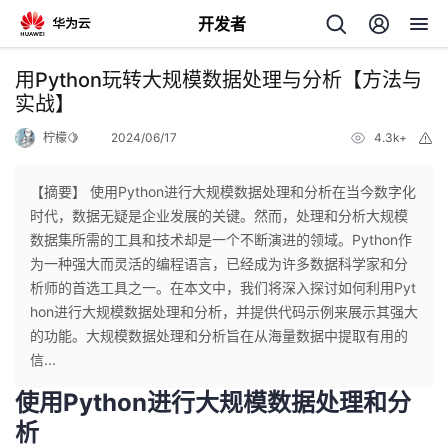
开发者
返
用Python玩转大规模数据处理与分析【方法与
回
实战】
柠檬🍋
2024/06/17
4.3k+
举
报
【摘要】 使用Python进行大规模数据处理和分析在当今数字化
时代，数据无疑是企业发展的关键。然而，处理和分析大规模
个
数据集所需的工具和技术却是一个不断演进的领域。Python作
为一种强大而灵活的编程语言，已经成为许多数据科学家和分
我
人
析师的首选工具之一。在本文中，我们将深入探讨如何利用Pyt
hon进行大规模数据处理和分析，并提供代码示例来展示其强大
的
主
的功能。大规模数据处理和分析旨在从海量数据中提取有用的
信...
开
页
使用Python进行大规模数据处理和分
析
发