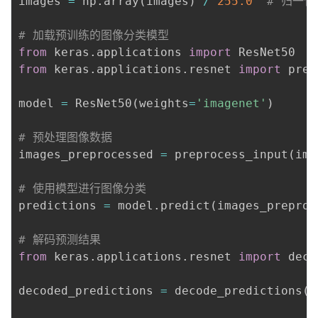
images 
=
 np
.
array
(
images
)
/
255.0
# 归一
# 加载预训练的图像分类模型
from
 keras
.
applications 
import
from
 keras
.
applications
.
resnet 
import
 prep
model 
=
 ResNet50
(
weights
=
'imagenet'
)
# 预处理图像数据
images_preprocessed 
=
 preprocess_input
(
ima
# 使用模型进行图像分类
predictions 
=
 model
.
predict
(
images_preproc
# 解码预测结果
from
 keras
.
applications
.
resnet 
import
 deco
decoded_predictions 
=
 decode_predictions
(
p