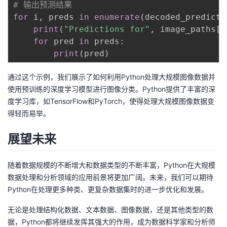
# 输出预测结果
for
 i
,
 preds 
in
enumerate
(
decoded_predicti
print
(
"Predictions for"
,
 image_paths
[
i
for
 pred 
in
 preds
:
print
(
pred
)
通过这个示例，我们展示了如何利用Python处理大规模图像数据并
使用预训练的深度学习模型进行图像分类。Python提供了丰富的深
度学习库，如TensorFlow和PyTorch，使得处理大规模图像数据变
得轻而易举。
展望未来
随着数据规模的不断增大和数据类型的不断丰富，Python在大规模
数据处理和分析领域的应用前景将更加广阔。未来，我们可以期待
Python在处理更多种类、更复杂数据集时的进一步优化和发展。
无论是处理结构化数据、文本数据、图像数据，还是其他类型的数
据，Python都将继续发挥其强大的作用，成为数据科学家和分析师