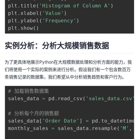
plt
.
title
(
'Histogram of Column A'
)
plt
.
xlabel
(
'Value'
)
plt
.
ylabel
(
'Frequency'
)
plt
.
show
(
)
实例分析：分析大规模销售数据
为了更具体地展示Python在大规模数据处理和分析方面的能力，我
们将使用一个实际的案例来进行分析。假设我们有一个包含数百万
条销售记录的数据集，我们希望从中分析销售趋势和客户行为。
# 加载销售数据集
sales_data 
=
 pd
.
read_csv
(
'sales_data.csv'
)
# 分析每个月的销售额
sales_data
[
'Order Date'
]
=
 pd
.
to_datetime
(
monthly_sales 
=
 sales_data
.
resample
(
'M'
,
 o