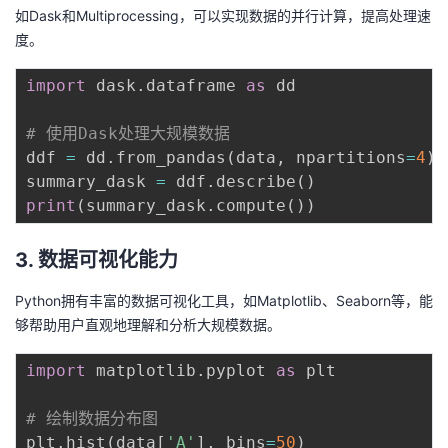
持
建
证
实
的
如Dask和Multiprocessing，可以实现数据的并行计算，提高处理速
度。
议
验
收
import
 dask
.
dataframe 
as
 dd

藏
# 使用Dask处理大规模数据
ddf 
=
 dd
.
from_pandas
(
data
,
 npartitions
=
4
)
summary_dask 
=
 ddf
.
describe
(
)
print
(
summary_dask
.
compute
(
)
)
3. 数据可视化能力
Python拥有丰富的数据可视化工具，如Matplotlib、Seaborn等，能
够帮助用户直观地理解和分析大规模数据。
import
 matplotlib
.
pyplot 
as
 plt

# 绘制数据分布图
plt
.
hist
(
data
[
'A'
]
,
 bins
=
50
)