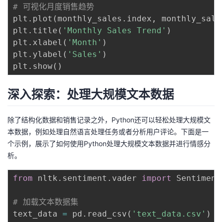
# 可视化月度销售趋势
plt
.
plot
(
monthly_sales
.
index
,
 monthly_sale
plt
.
title
(
'Monthly Sales Trend'
)
plt
.
xlabel
(
'Month'
)
plt
.
ylabel
(
'Sales'
)
plt
.
show
(
)
深入探索：处理大规模文本数据
除了结构化数据和销售记录之外，Python还可以轻松处理大规模文
本数据，例如处理自然语言处理任务或者分析用户评论。下面是一
个示例，展示了如何使用Python处理大规模文本数据并进行情感分
析。
from
 nltk
.
sentiment
.
vader 
import
 Sentiment
# 加载文本数据集
text_data 
=
 pd
.
read_csv
(
'text_data.csv'
)