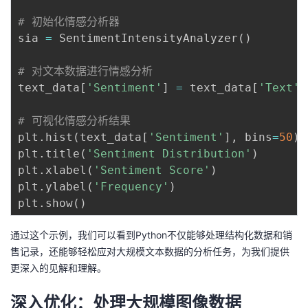
# 初始化情感分析器
sia 
=
 SentimentIntensityAnalyzer
(
)
# 对文本数据进行情感分析
text_data
[
'Sentiment'
]
=
 text_data
[
'Text'
]
# 可视化情感分析结果
plt
.
hist
(
text_data
[
'Sentiment'
]
,
 bins
=
50
)
plt
.
title
(
'Sentiment Distribution'
)
plt
.
xlabel
(
'Sentiment Score'
)
plt
.
ylabel
(
'Frequency'
)
plt
.
show
(
)
通过这个示例，我们可以看到Python不仅能够处理结构化数据和销
售记录，还能够轻松应对大规模文本数据的分析任务，为我们提供
更深入的见解和理解。
深入优化：处理大规模图像数据