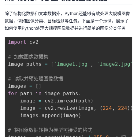
除了结构化数据和文本数据外，Python还能够有效处理大规模图像
数据，例如图像分类、目标检测等任务。下面是一个示例，展示了
如何使用Python处理大规模图像数据并进行简单的图像分类任务。
import
 cv2

# 加载图像数据集
image_paths 
=
[
'image1.jpg'
,
'image2.jpg'
,
# 读取并预处理图像数据
images 
=
[
]
for
 path 
in
 image_paths
:
    image 
=
 cv2
.
imread
(
path
)
    image 
=
 cv2
.
resize
(
image
,
(
224
,
224
)
)
    images
.
append
(
image
)
# 将图像数据转换为模型可接受的格式