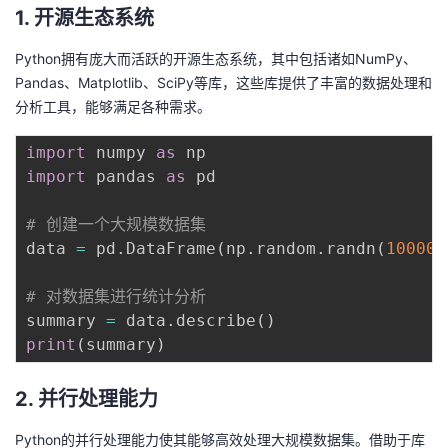
1. 开源生态系统
我
注
的
开
Python拥有庞大而活跃的开源生态系统，其中包括诸如NumPy、
的
Programs
发
Pandas、Matplotlib、SciPy等库，这些库提供了丰富的数据处理和
分析工具，能够满足各种需求。
支
者
import
 numpy 
as
持
学
import
 pandas 
as
 pd

我
堂
# 创建一个大规模数据集
data 
=
 pd
.
DataFrame
(
np
.
random
.
randn
(
100000
的
我
我
# 对数据集进行统计分析
技
的
的
我
summary 
=
 data
.
describe
(
)
print
(
summary
)
术
云
课
的
我
2. 并行处理能力
支
声
程
认
的
我
Python的并行处理能力使其能够高效处理大规模数据集。借助于库