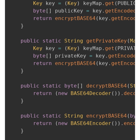
Key
 key 
=
(
Key
)
 keyMap
.
get
(
PUBLIC_
byte
[
]
 publicKey 
=
 key
.
getEncoded
(
return
encryptBASE64
(
key
.
getEncode
}
public
static
String
getPrivateKey
(
Map
Key
 key 
=
(
Key
)
 keyMap
.
get
(
PRIVATE
byte
[
]
 privateKey 
=
 key
.
getEncoded
return
encryptBASE64
(
key
.
getEncode
}
public
static
byte
[
]
decryptBASE64
(
Str
return
(
new
BASE64Decoder
(
)
)
.
decod
}
public
static
String
encryptBASE64
(
byt
return
(
new
BASE64Encoder
(
)
)
.
encod
}