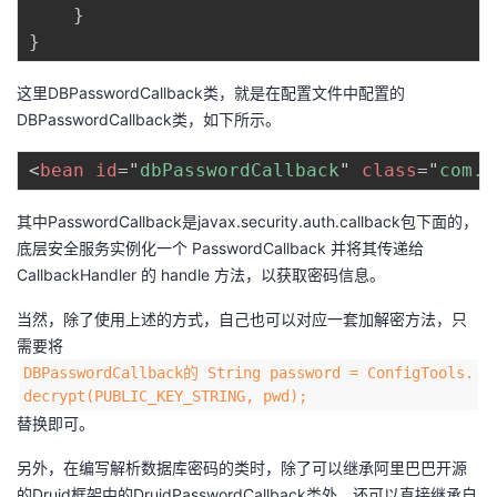
}
}
这里DBPasswordCallback类，就是在配置文件中配置的
DBPasswordCallback类，如下所示。
<
bean
id
=
"
dbPasswordCallback
"
class
=
"
com.b
其中PasswordCallback是javax.security.auth.callback包下面的，
底层安全服务实例化一个 PasswordCallback 并将其传递给
CallbackHandler 的 handle 方法，以获取密码信息。
当然，除了使用上述的方式，自己也可以对应一套加解密方法，只
需要将
DBPasswordCallback的 String password = ConfigTools.
decrypt(PUBLIC_KEY_STRING, pwd);
替换即可。
另外，在编写解析数据库密码的类时，除了可以继承阿里巴巴开源
的Druid框架中的DruidPasswordCallback类外，还可以直接继承自