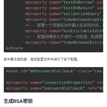
<
property
name
=
"
testOnBorrow
"
valu
<
property
name
=
"
testOnReturn
"
valu
<
property
name
=
"
validationQuery
"
v
<
property
name
=
"
timeBetweenLogStat
<!-- 配置一个连接在池中最小生存的时间，单
<
property
name
=
"
minEvictableIdleTi
<!-- 配置间隔多久才进行一次检测，检测需要
<
property
name
=
"
timeBetweenEvictio
</
bean
>
其中要注意的是：我在配置文件中进行了如下配置。
<
bean
id
=
"
dbPasswordCallback
"
class
=
"
com.b
<
property
name
=
"
connectionProperties
"
valu
<
property
name
=
"
passwordCallback
"
ref
=
"
dbP
生成RSA密钥