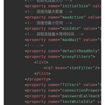
<!-- 初始化连接大小 -->
持
建
证
实
的
<
property
name
=
"
initialSize
"
value
<!-- 连接池最大数量 -->
议
验
收
<
property
name
=
"
maxActive
"
value
=
"
<!-- 连接池最小空闲 -->
藏
<
property
name
=
"
minIdle
"
value
=
"
${
<!-- 获取连接最大等待时间 -->
<
property
name
=
"
maxWait
"
value
=
"
${
<!-- -->
<
property
name
=
"
defaultReadOnly
"
v
<
property
name
=
"
proxyFilters
"
>
<
list
>
<
ref
bean
=
"
statFilter
"
/>
</
list
>
</
property
>
<
property
name
=
"
filters
"
value
=
"
${
<
property
name
=
"
connectionProperti
<
property
name
=
"
passwordCallback
"
<
property
name
=
"
testWhileIdle
"
val