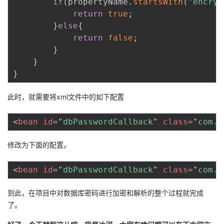
if
(
propertyName
.
startsWith
(
"encryp
return
true
;
}
else
{
return
false
;
}
}
}
此时，就需要将xml文件中的如下配置
<
bean
id
=
"
dbPasswordCallback
"
class
=
"
com.b
修改为下面的配置。
<
bean
id
=
"
dbPasswordCallback
"
class
=
"
com.b
到此，在项目中对数据库密码进行加密和解析的整个过程就完成
了。