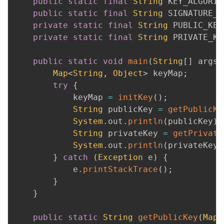
public
static
final
String
 KEY_ALGORIT
public
static
final
String
 SIGNATURE_A
private
static
final
String
 PUBLIC_KEY
private
static
final
String
 PRIVATE_KE
public
static
void
main
(
String
[
]
 args
)
Map
<
String
,
Object
>
 keyMap
;
try
{
            keyMap 
=
initKey
(
)
;
String
 publicKey 
=
getPublicKe
System
.
out
.
println
(
publicKey
)
;
String
 privateKey 
=
getPrivate
System
.
out
.
println
(
privateKey
)
}
catch
(
Exception
 e
)
{
            e
.
printStackTrace
(
)
;
}
}
public
static
String
getPublicKey
(
Map
<