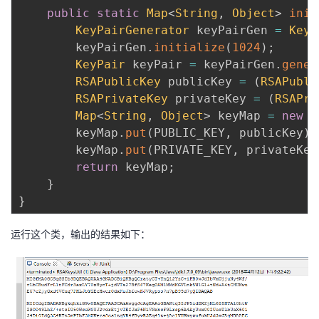
public
static
Map
<
String
,
Object
>
init
KeyPairGenerator
 keyPairGen 
=
KeyP
        keyPairGen
.
initialize
(
1024
)
;
KeyPair
 keyPair 
=
 keyPairGen
.
gener
RSAPublicKey
 publicKey 
=
(
RSAPubli
RSAPrivateKey
 privateKey 
=
(
RSAPri
Map
<
String
,
Object
>
 keyMap 
=
new
H
        keyMap
.
put
(
PUBLIC_KEY
,
 publicKey
)
;
        keyMap
.
put
(
PRIVATE_KEY
,
 privateKey
return
 keyMap
;
}
}
运行这个类，输出的结果如下：