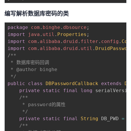
编写解析数据库密码的类
package
com
.
binghe
.
dbsource
;
import
java
.
util
.
Properties
;
import
com
.
alibaba
.
druid
.
filter
.
config
.
Con
import
com
.
alibaba
.
druid
.
util
.
DruidPasswor
/**

 * 数据库密码回调

 * @author binghe

 */
public
class
DBPasswordCallback
extends
Dr
private
static
final
long
 serialVersio
/**

	 * password的属性

	 */
private
static
final
String
 DB_PWD 
=
"
/**
