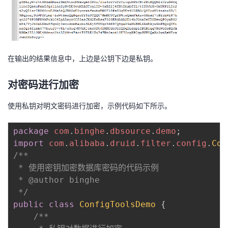
在输出的结果信息中，上边是公钥下边是私钥。
对密码进行加密
使用私钥对明文密码进行加密，示例代码如下所示。
package
com
.
binghe
.
dbsource
.
demo
;
import
com
.
alibaba
.
druid
.
filter
.
config
.
Con
/**

 * 使用密钥加密数据库密码的代码示例

 * @author binghe

 */
public
class
ConfigToolsDemo
{
/**
