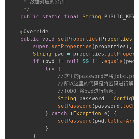
	 * 数据对应的公钥

	 */
public
static
final
String
 PUBLIC_KEY_
@Override
public
void
setProperties
(
Properties
 p
super
.
setProperties
(
properties
)
;
String
 pwd 
=
 properties
.
getPropert
if
(
pwd 
!=
null
&&
!
""
.
equals
(
pwd
.
try
{
//这里的password是将jdbc.
//所以这里的代码是将密码进行解密
//TODO 将pwd进行解密;
String
 password 
=
ConfigTo
setPassword
(
password
.
toCha
}
catch
(
Exception
 e
)
{
setPassword
(
pwd
.
toCharArra
}
}