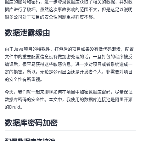
据库的账号和密码，进一步登录数据库获取了相关的数据，并对数
据库进行了破坏。虽然这次事故影响的范围不大，但是这足以说明
者
很多公司对于项目的安全性问题重视程度不够。
我
数据泄露缘由
的
我
由于Java项目的特殊性，打包后的项目如果没有做代码混淆，配置
博
的
我
文件中的重要配置信息没有做加密处理的话，一旦打包的程序被反
编译后，很容易获得这些敏感信息，进一步对项目或者系统造成一
客
论
的
我
定的损害。所以，无论是公司层面还是开发者个人，都需要对项目
的安全性有所重视。
坛
圈
的
我
今天，我们就一起来聊聊如何在项目中加密数据库密码，尽量保证
数据库密码的安全性。本文中，我使用的数据库连接池是阿里开源
子
直
的
我
的Druid。
我
播
活
的
数据库密码加密
我
动
关
的