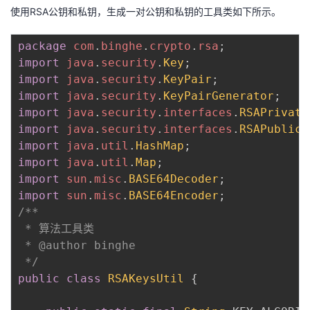
使用RSA公钥和私钥，生成一对公钥和私钥的工具类如下所示。
package
com
.
binghe
.
crypto
.
rsa
;
import
java
.
security
.
Key
;
import
java
.
security
.
KeyPair
;
import
java
.
security
.
KeyPairGenerator
;
import
java
.
security
.
interfaces
.
RSAPrivate
import
java
.
security
.
interfaces
.
RSAPublicK
import
java
.
util
.
HashMap
;
import
java
.
util
.
Map
;
import
sun
.
misc
.
BASE64Decoder
;
import
sun
.
misc
.
BASE64Encoder
;
/**

 * 算法工具类

 * @author binghe

 */
public
class
RSAKeysUtil
{