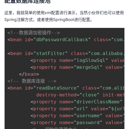
配置数据库连接池
我
注
的
开
这里，我就简单的使用xml配置进行演示，当然小伙伴们也可以使用
Spring注解方式，或者使用SpringBoot进行配置。
的
Programs
发
<!--数据源加密操作-->
支
者
<
bean
id
=
"
dbPasswordCallback
"
class
=
"
com.b
持
学
<
bean
id
=
"
statFilter
"
class
=
"
com.alibaba.d
<
property
name
=
"
logSlowSql
"
value
=
我
堂
<
property
name
=
"
mergeSql
"
value
=
"
t
</
bean
>
的
我
我
<!-- 数据库连接 -->
<
bean
id
=
"
readDataSource
"
class
=
"
com.aliba
技
的
的
我
destroy-method
=
"
close
"
init-meth
<
property
name
=
"
driverClassName
"
v
术
云
课
的
我
<
property
name
=
"
url
"
value
=
"
${url1
<
property
name
=
"
username
"
value
=
"
$
支
声
程
认
的
我
<
property
name
=
"
password
"
value
=
"
$