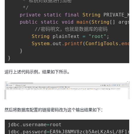
	 * 私钥对数据进行加密

	 */
private
static
final
String
 PRIVATE_KE
public
static
void
main
(
String
[
]
 args
)
//密码明文，也就是数据库的密码
String
 plainText 
=
"root"
;
System
.
out
.
printf
(
ConfigTools
.
encr
}
}
运行上述代码示例，结果如下所示。
然后将数据库配置的链接密码改为这个输出结果如下：
jdbc.username
=
root

jdbc.password
=
EA9kJ8NMV8zcb5AeLKzAsL/8F1ru