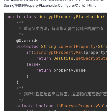
Spring提供的PropertyPlaceholderConfigurer类，如下所示。
public
class
DecryptPropertyPlaceholderCon
/**

     * 重写父类方法，解密指定属性名对应的属性值

     */
@Override
protected
String
convertProperty
(
Strin
if
(
isEncryptPropertyVal
(
propertyNa
return
DesUtils
.
getDecryptStri
}
else
{
return
 propertyValue
;
}
}
/**

     * 判断属性值是否需要解密，这里我约定需要解密的属
     */
private
boolean
isEncryptPropertyVal
(
S