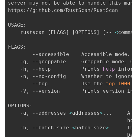
server may not be able to handle this many
https://github.com/RustScan/RustScan

USAGE:

    rustscan 
[
FLAGS
]
[
OPTIONS
]
[
-- 
<
comman
FLAGS:

        --accessible    Accessible mode. T
    -g, --greppable     Greppable mode. On
    -h, --help          Prints 
help
 inform
    -n, --no-config     Whether to ignore 
        --top           Use the 
top
1000
 p
    -V, --version       Prints version info
OPTIONS:

    -a, --addresses 
<
addresses
>
..
.     A c
                                       hos
    -b, --batch-size 
<
batch-size
>
      The
                                       Dep