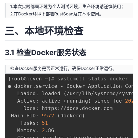
持
建
证
实
的
1.本次实践部署环境为个人测试环境，生产环境请谨慎使用；
2.在Docker环境下部署RustScan及其基本使用。
议
验
收
三、本地环境检查
藏
3.1 检查Docker服务状态
检查Docker服务是否正常运行，确保Docker正常运行。
[
root@jeven ~
]
# systemctl status docker
● docker.service - Docker Application Cont
   Loaded: loaded 
(
/usr/lib/systemd/system
   Active: active 
(
running
)
 since Tue 
2023
     Docs: https://docs.docker.com

 Main PID: 
9572
(
dockerd
)
    Tasks: 
51
   Memory: 
2
.8G
