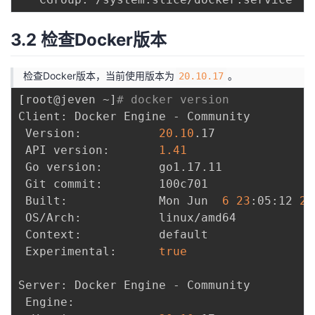
3.2 检查Docker版本
检查Docker版本，当前使用版本为
。
20.10.17
[
root@jeven ~
]
# docker version
Client: Docker Engine - Community

 Version:           
20.10
.17

 API version:       
1.41
 Go version:        go1.17.11

 Git commit:        100c701

 Built:             Mon Jun  
6
23
:05:12 
20
 OS/Arch:           linux/amd64

 Context:           default

 Experimental:      
true
Server: Docker Engine - Community

 Engine:
