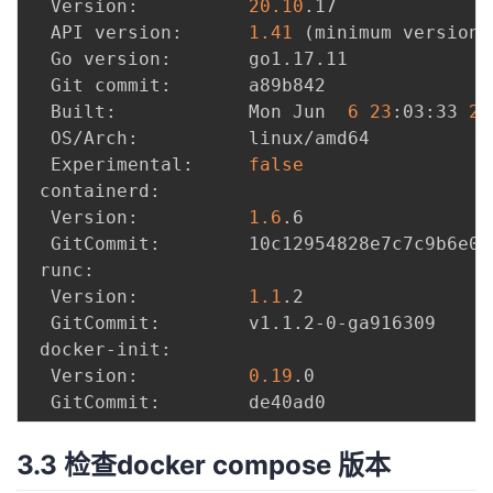
  Version:          
20.10
.17

  API version:      
1.41
(
minimum version 
  Go version:       go1.17.11

  Git commit:       a89b842

  Built:            Mon Jun  
6
23
:03:33 
20
  OS/Arch:          linux/amd64

  Experimental:     
false
 containerd:

  Version:          
1.6
.6

  GitCommit:        10c12954828e7c7c9b6e0e
 runc:

  Version:          
1.1
.2

  GitCommit:        v1.1.2-0-ga916309

 docker-init:

  Version:          
0.19
.0

3.3 检查docker compose 版本