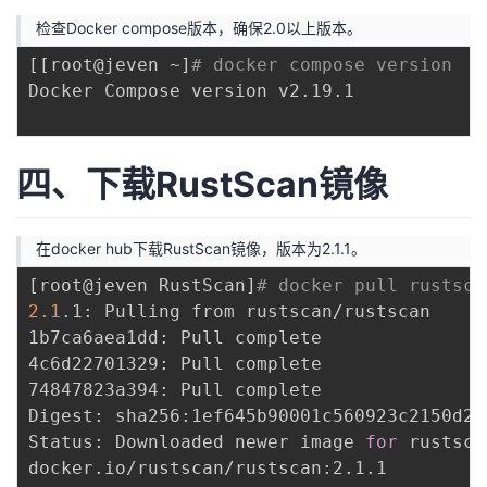
检查Docker compose版本，确保2.0以上版本。
[
[
root@jeven ~
]
# docker compose version
Docker Compose version v2.19.1

四、下载RustScan镜像
在docker hub下载RustScan镜像，版本为2.1.1。
[
root@jeven RustScan
]
# docker pull rustsca
2.1
.1: Pulling from rustscan/rustscan

1b7ca6aea1dd: Pull complete

4c6d22701329: Pull complete

74847823a394: Pull complete

Digest: sha256:1ef645b90001c560923c2150d20
Status: Downloaded newer image 
for
 rustsca