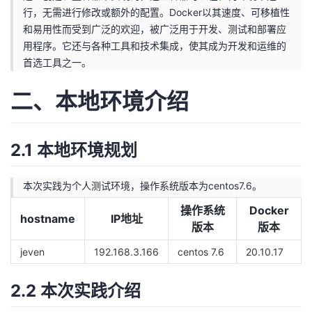
行，无需进行修改或额外的配置。Docker以其速度、可移植性
我
注
的
开
和易用性而受到广泛的欢迎，被广泛用于开发、测试和部署应
用程序。它还与各种工具和技术集成，使其成为开发和运维的
的
Programs
发
首选工具之一。
支
者
二、本地环境介绍
持
学
2.1 本地环境规划
我
堂
的
我
本次实践为个人测试环境，操作系统版本为centos7.6。
我
操作系统
Docker
hostname
IP地址
技
的
的
我
版本
版本
术
云
jeven
192.168.3.166
centos 7.6
20.10.17
课
的
我
支
声
2.2 本次实践介绍
程
认
的
我