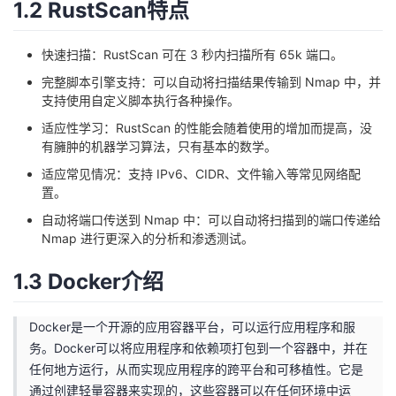
1.2 RustScan特点
者
快速扫描：RustScan 可在 3 秒内扫描所有 65k 端口。
我
完整脚本引擎支持：可以自动将扫描结果传输到 Nmap 中，并
支持使用自定义脚本执行各种操作。
的
我
适应性学习：RustScan 的性能会随着使用的增加而提高，没
有臃肿的机器学习算法，只有基本的数学。
博
的
我
适应常见情况：支持 IPv6、CIDR、文件输入等常见网络配
置。
客
论
的
我
自动将端口传送到 Nmap 中：可以自动将扫描到的端口传递给
Nmap 进行更深入的分析和渗透测试。
坛
圈
的
我
1.3 Docker介绍
子
直
的
我
Docker是一个开源的应用容器平台，可以运行应用程序和服
我
播
活
的
务。Docker可以将应用程序和依赖项打包到一个容器中，并在
任何地方运行，从而实现应用程序的跨平台和可移植性。它是
我
动
关
的
通过创建轻量容器来实现的，这些容器可以在任何环境中运