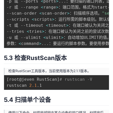
-p 或 --ports 
<
ports
>
..
.：要扫描的端口列表，逗号分
-r 或 --range 
<
range
>
：端口范围，格式为start-en
--scan-order 
<
scan-order
>
：扫描顺序选项。
"ser
--scripts 
<
scripts
>
：运行所需的脚本级别。默认值为def
-t 或 --timeout 
<
timeout
>
：在端口被认为关闭之前
--tries 
<
tries
>
：在端口被认为关闭之前的尝试次数。如果
-u 或 --ulimit 
<
ulimit
>
：自动增加ULIMIT的值。

参数：
<
command
>
..
.：要运行的脚本参数。要使用参数-A
5.3 检查RustScan版本
检查RustScan工具版本，当前使用版本为2.1.1版本。
[
root@jeven RustScan
]
# rustscan -V
rustscan 
2.1
5.4 扫描单个设备
使用以下命令，扫描局域网内某个设备的端口情况，扫描完后