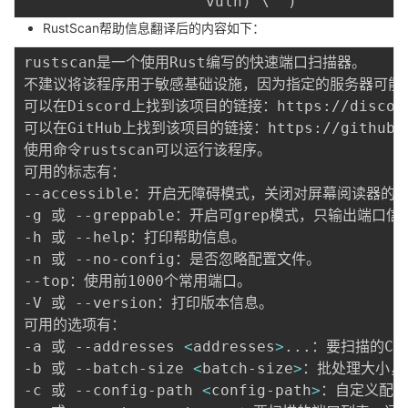
                    vuln
)
'
\
""
)
RustScan帮助信息翻译后的内容如下：
rustscan是一个使用Rust编写的快速端口扫描器。

不建议将该程序用于敏感基础设施，因为指定的服务器可能无
可以在Discord上找到该项目的链接：https://discord.
可以在GitHub上找到该项目的链接：https://github.com
使用命令rustscan可以运行该程序。

可用的标志有：

--accessible：开启无障碍模式，关闭对屏幕阅读器的影
-g 或 --greppable：开启可grep模式，只输出端口
-h 或 --help：打印帮助信息。

-n 或 --no-config：是否忽略配置文件。

--top：使用前1000个常用端口。

-V 或 --version：打印版本信息。

可用的选项有：

-a 或 --addresses 
<
addresses
>
..
.：要扫描的CI
-b 或 --batch-size 
<
batch-size
>
：批处理大小，
-c 或 --config-path 
<
config-path
>
：自定义配置