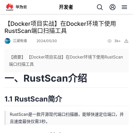
开发者
返
【Docker项目实战】在Docker环境下使用
回
RustScan端口扫描工具
江湖有缘
2024/05/30
3k+
举
报
【摘要】 【Docker项目实战】在Docker环境下使用RustScan
端口扫描工具
个
一、RustScan介绍
我
人
1.1 RustScan简介
的
主
开
RustScan是一款开源现代端口扫描器，能够快速定位端口，并
页
且速度最快仅需3秒。
发