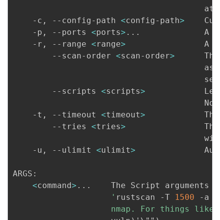
                                       at 
    -c, --config-path 
<
config-path
>
    Cus
    -p, --ports 
<
ports
>
..
.             A l
    -r, --range 
<
range
>
                A r
        --scan-order 
<
scan-order
>
      The
                                       asc
                                       ser
        --scripts 
<
scripts
>
            Lev
                                       Non
    -t, --timeout 
<
timeout
>
            The
        --tries 
<
tries
>
                The
                                       wil
    -u, --ulimit 
<
ulimit
>
              Aut
ARGS:

<
command
>
..
.    The Script arguments t
                    '
rustscan -T 
1500
 -a 
1
                    nmap. For things like 