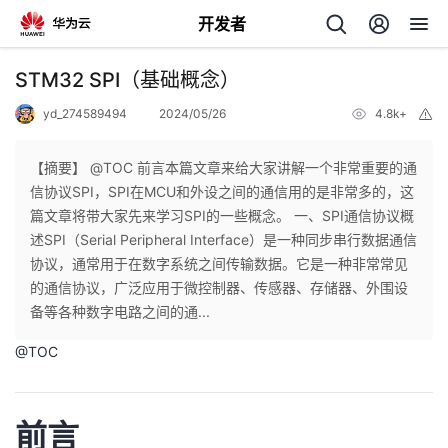
开发者
返
STM32 SPI（基础概念）
回
yd_274589494
2024/05/26
4.8k+
举
报
【摘要】 @TOC 前言本篇文章来给大家讲解一个非常重要的通
信协议SPI，SPI在MCU和外设之间的通信用的是非常多的，这
篇文章将带大家先来学习SPI的一些概念。 一、SPI通信协议概
个
述SPI（Serial Peripheral Interface）是一种同步串行数据通信
协议，通常用于在数字系统之间传输数据。它是一种非常常见
我
人
的通信协议，广泛应用于微控制器、传感器、存储器、外围设
备等各种数字电路之间的通...
的
主
@
TOC
开
页
前言
发