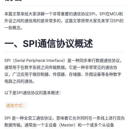
者
本篇文章来给大家讲解一个非常重要的通信协议SPI，SPI在MCU和
外设之间的通信用的是非常多的，这篇文章将带大家先来学习SPI的
我
一些概念。
的
我
一、SPI通信协议概述
博
的
我
SPI（Serial Peripheral Interface）是一种同步串行数据通信协议，
客
论
的
我
通常用于在数字系统之间传输数据。它是一种非常常见的通信协
议，广泛应用于微控制器、传感器、存储器、外围设备等各种数字
坛
圈
的
我
电路之间的通信。
以下是SPI通信协议的基本概述：
子
直
的
我
通信方式：
我
播
活
的
SPI 是一种全双工通信协议，意味着它允许同时在一条线上进行双向
我
动
关
的
数据传输。通常由一个主设备（Master）和一个或多个从设备