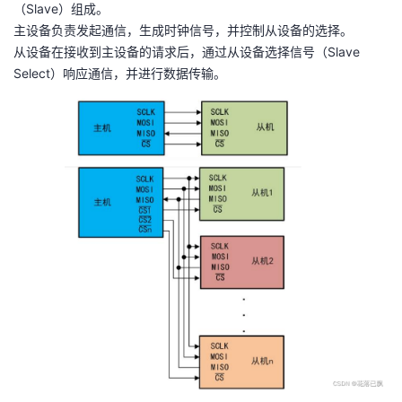
（Slave）组成。
我
注
的
开
主设备负责发起通信，生成时钟信号，并控制从设备的选择。
从设备在接收到主设备的请求后，通过从设备选择信号（Slave
的
Programs
发
Select）响应通信，并进行数据传输。
支
者
持
学
我
堂
的
我
我
技
的
的
我
术
云
课
的
我
支
声
程
认
的
我