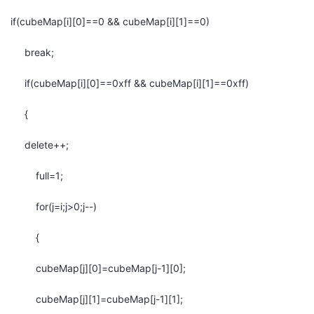
if(cubeMap[i][0]==0 && cubeMap[i][1]==0)
break;
if(cubeMap[i][0]==0xff && cubeMap[i][1]==0xff)
{
delete++;
full=1;
for(j=i;j>0;j--)
{
cubeMap[j][0]=cubeMap[j-1][0];
cubeMap[j][1]=cubeMap[j-1][1];