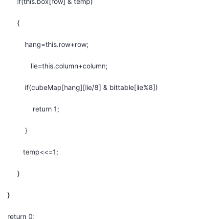
if(this.box[row] & temp)
{
hang=this.row+row;
lie=this.column+column;
if(cubeMap[hang][lie/8] & bittable[lie%8])
return 1;
}
temp<<=1;
}
}
return 0;