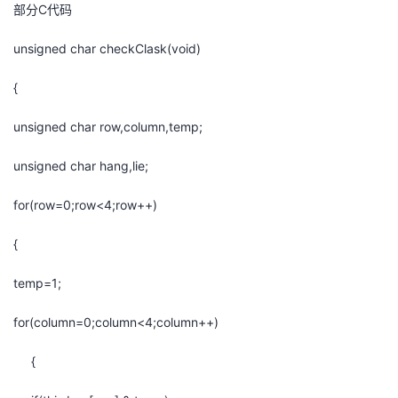
部分C代码
unsigned char checkClask(void)
{
unsigned char row,column,temp;
unsigned char hang,lie;
for(row=0;row<4;row++)
{
temp=1;
for(column=0;column<4;column++)
{