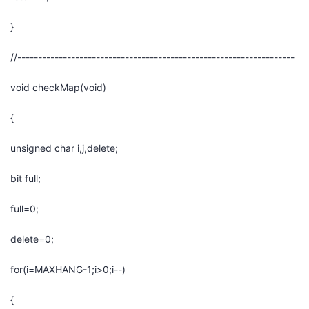
}
//-------------------------------------------------------------------
void checkMap(void)
{
unsigned char i,j,delete;
bit full;
full=0;
delete=0;
for(i=MAXHANG-1;i>0;i--)
{