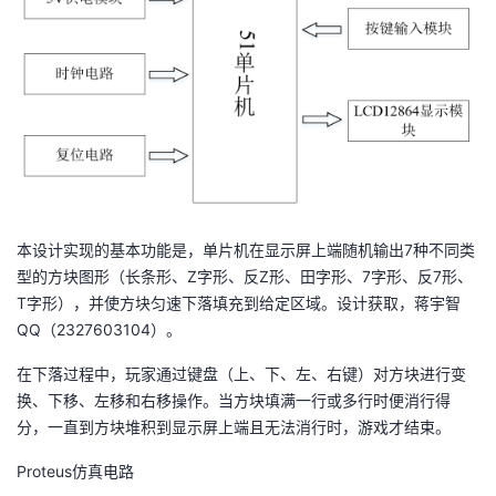
我
注
的
开
的
Programs
发
支
者
持
学
我
堂
本设计实现的基本功能是，单片机在显示屏上端随机输出7种不同类
型的方块图形（长条形、Z字形、反Z形、田字形、7字形、反7形、
的
我
我
T字形），并使方块匀速下落填充到给定区域。设计获取，蒋宇智
QQ（2327603104）。
技
的
的
我
在下落过程中，玩家通过键盘（上、下、左、右键）对方块进行变
术
云
换、下移、左移和右移操作。当方块填满一行或多行时便消行得
课
的
我
分，一直到方块堆积到显示屏上端且无法消行时，游戏才结束。
支
声
程
认
的
我
Proteus仿真电路