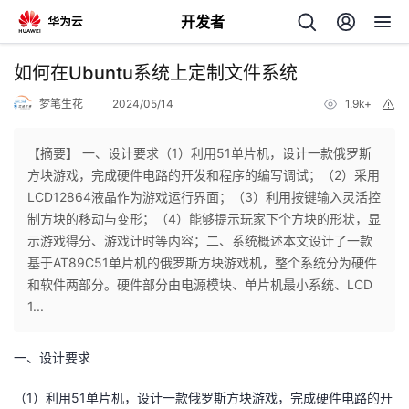
开发者
返
如何在Ubuntu系统上定制文件系统
回
梦笔生花
2024/05/14
1.9k+
举
报
【摘要】 一、设计要求（1）利用51单片机，设计一款俄罗斯
方块游戏，完成硬件电路的开发和程序的编写调试；（2）采用
LCD12864液晶作为游戏运行界面；（3）利用按键输入灵活控
个
制方块的移动与变形；（4）能够提示玩家下个方块的形状，显
示游戏得分、游戏计时等内容；二、系统概述本文设计了一款
我
人
基于AT89C51单片机的俄罗斯方块游戏机，整个系统分为硬件
和软件两部分。硬件部分由电源模块、单片机最小系统、LCD
的
主
1...
开
页
一、设计要求
发
（1）利用51单片机，设计一款俄罗斯方块游戏，完成硬件电路的开