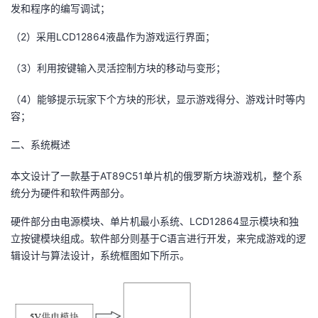
发和程序的编写调试；
者
（2）采用LCD12864液晶作为游戏运行界面；
我
（3）利用按键输入灵活控制方块的移动与变形；
的
我
（4）能够提示玩家下个方块的形状，显示游戏得分、游戏计时等内
容；
博
的
我
二、系统概述
客
论
的
我
本文设计了一款基于AT89C51单片机的俄罗斯方块游戏机，整个系
统分为硬件和软件两部分。
坛
圈
的
我
硬件部分由电源模块、单片机最小系统、LCD12864显示模块和独
子
直
的
我
立按键模块组成。软件部分则基于C语言进行开发，来完成游戏的逻
辑设计与算法设计，系统框图如下所示。
我
播
活
的
我
动
关
的