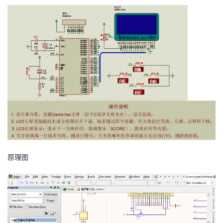
持
建
证
实
的
议
验
收
藏
原理图