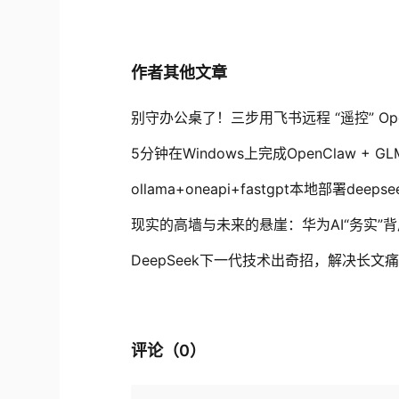
作者其他文章
别守办公桌了！三步用飞书远程 “遥控” Ope
5分钟在Windows上完成OpenClaw + G
ollama+oneapi+fastgpt本地部署deep
现实的高墙与未来的悬崖：华为AI“务实”
DeepSeek下一代技术出奇招，解决长
评论（
0
）