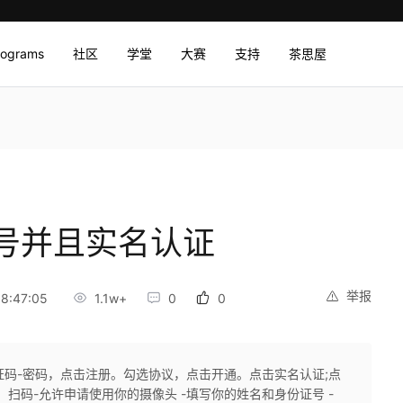
rograms
社区
学堂
大赛
支持
茶思屋
号并且实名认证
举报
8:47:05
1.1w+
0
0
证码-密码，点击注册。勾选协议，点击开通。点击实名认证;点
扫码-允许申请使用你的摄像头 -填写你的姓名和身份证号 -