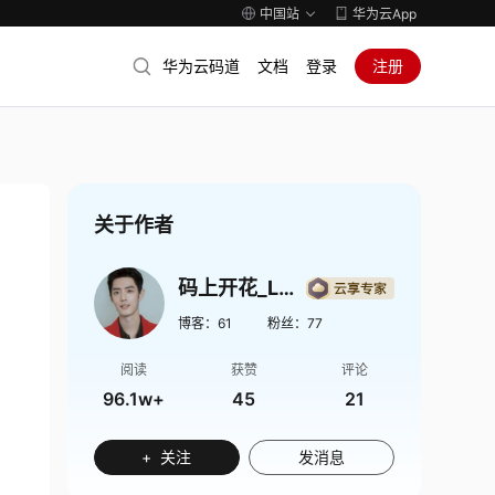
中国站
华为云App
华为云码道
文档
登录
注册
关于作者
码上开花_Lancer
博客：
61
粉丝：
77
阅读
获赞
评论
96.1w+
45
21
+ 关注
发消息