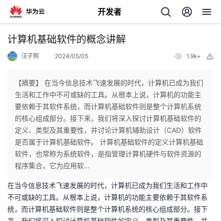
开发者
返
计算机基础软件的概念讲解
回
汪子熙
2024/05/05
1.9k+
举
报
【摘要】 在当今信息技术飞速发展的时代，计算机已成为我们
生活和工作中不可或缺的工具。从根本上说，计算机的功能主
要依赖于其软件系统，而计算机基础软件则是整个计算机系统
个
的核心组成部分。接下来，我们将深入探讨计算机基础软件的
定义、类型及其重要性，并讨论计算机辅助设计（CAD）软件
我
人
是否属于计算机基础软件。 计算机基础软件的定义计算机基础
软件，也常称为系统软件，是指管理计算机硬件与软件资源的
我
的
主
程序集合，它为应用软...
在当今信息技术飞速发展的时代，计算机已成为我们生活和工作中
我
的
开
页
不可或缺的工具。从根本上说，计算机的功能主要依赖于其软件系
统，而计算机基础软件则是整个计算机系统的核心组成部分。接下
我
的
开
发
来，我们将深入探讨计算机基础软件的定义、类型及其重要性，并