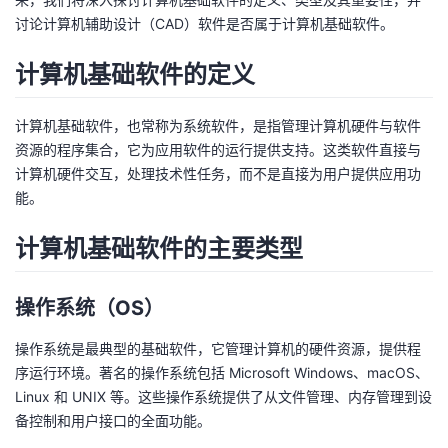
讨论计算机辅助设计（CAD）软件是否属于计算机基础软件。
的
Programs
发
者
计算机基础软件的定义
支
者
我
计算机基础软件，也常称为系统软件，是指管理计算机硬件与软件
持
学
的
我
资源的程序集合，它为应用软件的运行提供支持。这类软件直接与
计算机硬件交互，处理技术性任务，而不是直接为用户提供应用功
我
堂
博
的
我
能。
的
我
客
论
的
我
我
计算机基础软件的主要类型
技
的
坛
圈
的
我
的
我
操作系统（OS）
术
云
子
直
的
我
课
的
我
操作系统是最典型的基础软件，它管理计算机的硬件资源，提供程
支
声
播
活
的
序运行环境。著名的操作系统包括 Microsoft Windows、macOS、
程
认
的
我
Linux 和 UNIX 等。这些操作系统提供了从文件管理、内存管理到设
持
建
动
关
备控制和用户接口的全面功能。
证
实
的