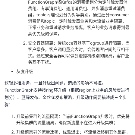
FunctionGraph
将
Kafka
的消费组划分为定时触发器消
费组、专享消费组、通用消费组、异步消息重试消费
组，
topic
同理也划分为对等类别。通过细分
consumer
消费组和
topic
，定时触发器业务和大流量业务隔离，
正常业务和重试请求业务隔离，客户的业务请求得到最
高优先级的保障。
安全容器隔离：传统
cce
容器基于
cgroup
进行隔离，当
客户增多，客户调用量变大时，会偶现客户间的互相干
扰。通过安全容器可以做到虚拟机级别的隔离，客户业
务互不干扰。
灰度升级
逻辑多租服务，一旦升级出问题，造成的影响不可控。
FunctionGraph
支持按
ring
环升级（根据
region
上业务的风险度进行
划分）、蓝绿发布、金丝雀发布策略，升级动作简要描述成三个步
骤：
升级前集群的流量隔离：当前
FunctionGraph
升级时，优先将
升级集群的流量隔离，确保新流量不在进入升级集群；
升级前集群的流量迁移、优雅退出：将流量迁移到其他集群，