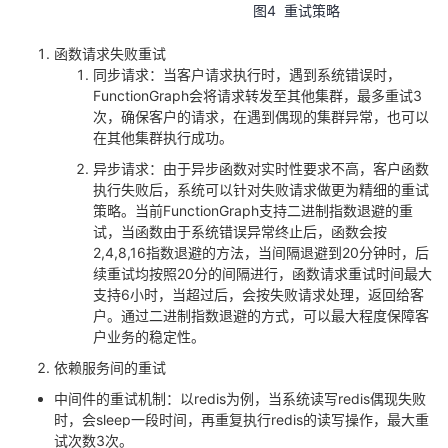
图
4
重试策略
函数请求失败重试
同步请求：当客户请求执行时，遇到系统错误时，
FunctionGraph
会将请求转发至其他集群，最多重试
3
次，确保客户的请求，在遇到偶现的集群异常，也可以
在其他集群执行成功。
异步请求：由于异步函数对实时性要求不高，客户函数
执行失败后，系统可以针对失败请求做更为精细的重试
策略。当前
FunctionGraph
支持二进制指数退避的重
试，当函数由于系统错误异常终止后，函数会按
2,4,8,16
指数退避的方法，当间隔退避到
20
分钟时，后
续重试均按照
20
分的间隔进行，函数请求重试时间最大
支持
6
小时，当超过后，会按失败请求处理，返回给客
户。通过二进制指数退避的方式，可以最大程度保障客
户业务的稳定性。
依赖服务间的重试
中间件的重试机制：以
redis
为例，当系统读写
redis
偶现失败
时，会
sleep
一段时间，再重复执行
redis
的读写操作，最大重
试次数
3
次。