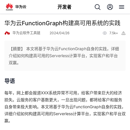
开发者
返
华为云FunctionGraph构建高可用系统的实践
回
华为云软件工具链
2024/04/26
7.5k+
举
报
【摘要】 本文将基于华为云FunctionGraph自身的实践，详细
介绍如何构建高可用的Serverless计算平台，实现客户和平台
双赢。
个
导语
我
人
每年，网上都会报道
XXX
系统异常不可用，给客户带来巨大的经济
我
的
主
损失。云服务的客户基数更大，一旦出现问题，都将给客户和服务
自身带来极大影响。本文将基于华为云
FunctionGraph
自身的实践，
我
的
开
页
详细介绍如何构建高可用的
Serverless
计算平台，实现客户和平台双
赢。
我
的
开
发