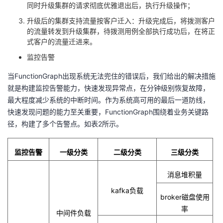
同时升级集群的请求彻底优雅退出后，执行升级操作；
升级后的集群支持流量按客户迁入：升级完成后，将拨测客户
的流量转发到升级集群，待拨测用例全部执行成功后，在将正
式客户的流量迁进来。
监控告警
当
FunctionGraph
出现系统无法兜住的错误后，我们给出的解决措施
就是构建监控告警能力，快速发现异常点，在分钟级别恢复故障，
最大程度减少系统的中断时间。作为系统高可用的最后一道防线，
快速发现问题的能力至关重要，
FunctionGraph
围绕着业务关键路
径，构建了多个告警点。如表
2
所示。
监控告警
一级分类
二级分类
三级分类
消息堆积量
kafka
负载
broker
磁盘使用
率
中间件负载