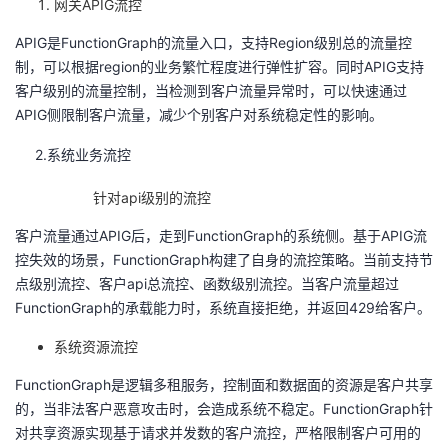
网关
APIG
流控
APIG是
FunctionGraph
的流量入口，支持
Region
级别总的流量控
制，可以根据
region
的业务繁忙程度进行弹性扩容。同时
APIG
支持
客户级别的流量控制，当检测到客户流量异常时，可以快速通过
APIG
侧限制客户流量，减少个别客户对系统稳定性的影响。
2.系统业务流控
针对
api
级别的流控
客户流量通过
APIG
后，走到
FunctionGraph
的系统侧。基于
APIG
流
控失效的场景，
FunctionGraph
构建了自身的流控策略。当前支持节
点级别流控、客户
api
总流控、函数级别流控。当客户流量超过
FunctionGraph
的承载能力时，系统直接拒绝，并返回
429
给客户。
系统资源流控
FunctionGraph是逻辑多租服务，控制面和数据面的资源是客户共享
的，当非法客户恶意攻击时，会造成系统不稳定。
FunctionGraph
针
对共享资源实现基于请求并发数的客户流控，严格限制客户可用的