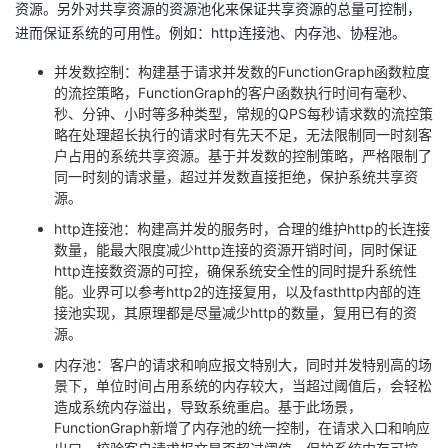
资源。另外对共享资源的资源池化来保证共享资源的总量可控制，
进而保证系统的可用性。例如：
http
连接池、内存池、协程池。
并发数控制：构建基于请求并发数的
FunctionGraph
函数粒度
的流控策略，
FunctionGraph
的客户函数执行时间有毫秒、
秒、分钟、小时等多种类型，常规的
QPS
每秒请求数的流控策
略在处理超长执行的请求时有先天不足，无法限制同一时刻客
户占用的系统共享资源。基于并发数的控制策略，严格限制了
同一时刻的请求量，超过并发数直接拒绝，保护系统共享资
源。
http连接池：构建高并发的服务时，合理的维护
http
的长连接
数量，能最大限度减少
http
连接的资源开销时间，同时保证
http
连接数资源的可控，确保系统安全性的同时提升系统性
能。业界可以参考
http2
的连接复用，以及
fasthttp
内部的连
接池实现，其原理都是尽量减少
http
的数量，复用已有的资
源。
内存池：客户的请求和响应报文特别大，同时并发特别高的场
景下，单位时间占用系统的内存较大，当超过阈值后，会轻松
造成系统内存溢出，导致系统重启。基于此场景，
FunctionGraph
新增了内存池的统一控制，在请求入口和响应