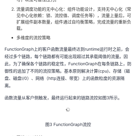
流量调度功能的无中心化：组件功能设计，支持无中心化（常
见中心化依赖：锁、流控值、调度任务等），流量上量后，可
扩展组件副本数量，组件通过自均衡策略，完成流量的重新负
载。
多维度的流控策略
FunctionGraph上的客户函数流量最终达到
runtime
运行时之前，会
经过多个链路，每个链路都有可能出现超过其承载阈值的流量。因
此，为了确保各个链路的稳定性，
FunctionGraph
在每条链路上，防
御性的追加了不同的流控策略。基本原则解决计算
(cpu)
、存储（磁
盘、磁盘
I/0
）、网络（
http
连接、带宽）上的函数粒度的资源隔
离。
函数流量从客户侧触发，最终运行起来的链路流控如图
3
所示。
图
3 FunctionGraph
流控