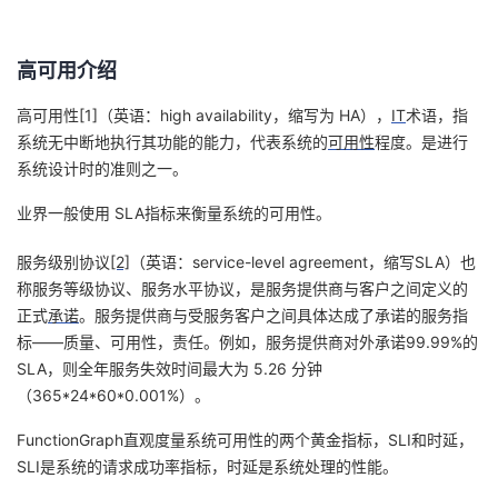
的
Programs
发
者
高可用介绍
支
者
我
高可用性
[1]
（英语：
high availability
，缩写为
HA
），
IT
术语，指
系统无中断地执行其功能的能力，代表系统的
可用性
程度。是进行
持
学
的
我
系统设计时的准则之一。
我
堂
博
的
我
业界一般使用
SLA
指标来衡量系统的可用性。
的
我
客
论
的
我
我
服务级别协议
[2]
（英语：
service-level agreement
，缩写
SLA
）也
称服务等级协议、服务水平协议，是服务提供商与客户之间定义的
技
的
坛
圈
的
我
的
我
正式
承诺
。服务提供商与受服务客户之间具体达成了承诺的服务指
标
——
质量、可用性，责任。例如，服务提供商对外承诺
99.99%
的
术
云
子
直
的
我
课
的
我
SLA
，则全年服务失效时间最大为
5.26
分钟
（
365*24*60*0.001%
）。
支
声
播
活
的
程
认
的
我
FunctionGraph
直观度量系统可用性的两个黄金指标，
SLI
和时延，
持
建
SLI
是系统的请求成功率指标，时延是系统处理的性能。
动
关
证
实
的