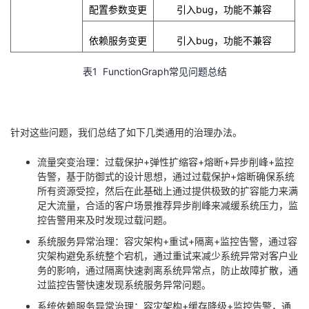
配置参数变更
引入
bug
，功能不兼容
依赖服务变更
引入
bug
，功能不兼容
表
1 FunctionGraph
常见问题总结
针对这些问题，我们总结了如下几类通用的治理办法。
流量突变治理：过载保护
+
弹性扩缩容
+
熔断
+
异步削峰
+
监控
告警，基于防御式的设计思想，通过过载保护
+
熔断确保系统
所有资源受控，然后在此基础上通过提供极致的扩容能力来满
足大流量，合适的客户场景推荐异步削峰来减缓系统压力，监
控告警用来及时发现过载问题。
系统服务异常治理：容灾架构
+
重试
+
隔离
+
监控告警，通过容
灾架构避免系统整个宕机，通过重试来减少系统异常对客户业
务的影响，通过隔离快速剥离系统异常点，防止故障扩散，通
过监控告警快速发现系统服务异常问题。
系统依赖服务异常治理：容灾架构
+
缓存降级
+
监控告警，通