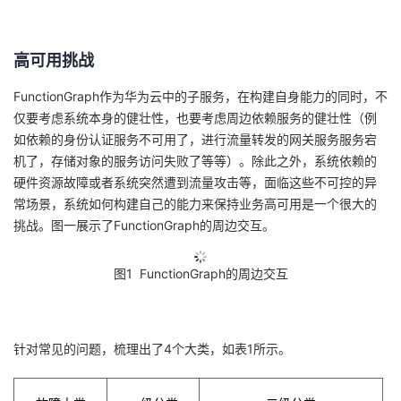
议
注
验
收
高可用挑战
藏
FunctionGraph
作为华为云中的子服务，在构建自身能力的同时，不
仅要考虑系统本身的健壮性，也要考虑周边依赖服务的健壮性（例
如依赖的身份认证服务不可用了，进行流量转发的网关服务服务宕
机了，存储对象的服务访问失败了等等）。除此之外，系统依赖的
硬件资源故障或者系统突然遭到流量攻击等，面临这些不可控的异
常场景，系统如何构建自己的能力来保持业务高可用是一个很大的
挑战。图一展示了
FunctionGraph
的周边交互。
图
1 FunctionGraph
的周边交互
针对常见的问题，梳理出了
4
个大类，如表
1
所示。