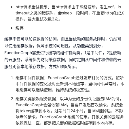
http请求重试机制：当
http
请求由于网络波动，发生
eof
、
io
timeout
之类的错误时，会
sleep
一段时间，在重复
http
的发送
操作，最大重试次数
3
次。
缓存
缓存不仅可以加速数据的访问，而且当依赖的服务故障时，仍然可
以使用缓存数据，保障系统的可用性。从功能类别划分，
FunctionGraph
需要进行缓存的组件有两类，
1
是中间件，
2
是依赖
的云服务，系统优先访问缓存数据，同时定期从中间件和依赖的云
服务刷新本地缓存数据。方式如图
5
所示。
缓存中间件数据：
FunctionGraph
通过发布订阅的方式，监听
中间件数据的变化及时更新到本地缓存，当中间件异常时，本
地缓存可以继续使用，维持系统的稳定性。
缓存关键依赖服务数据：以华为云的身份认证服务
IAM
为例，
FunctionGraph
会强依赖
IAM
，当客户发起首次请求，系统会
将
token
缓存到本地，过期时间
24
小时，当
IAM
挂掉后，不影
响老的请求。
FunctionGraph
系统的使用。其他关键的云服务
依赖做法一直，都是把关键的数据临时缓存到本地内存。