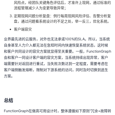
风险点，经团队关键角色评估后，才准许上现网，通过标准的
流程管理减少人为变更导致异常；
定期现网问题分析复盘：例行每周现网风险评估、告警分析复
盘，通过问题看系统设计的不足之处，举一反三，优化系统。
客户端容灾
业界最先进的云服务，对外也无法承诺
100%
的
SLA
。所以，当系统
自身甚至人力介入都无法在急短时间内快速恢复系统状态，这时候
和客户共同设计的容灾方案就显得至关重要。一般，
FunctionGraph
会和客户一同设计客户端的容灾方案，当系统持续出现异常，客户
端需要针对返回进行重试，当失败次数达到一定程度，需要考虑在
客户端侧触发熔断，限制对下游系统的访问，同时及时切换到逃生
方案。
总结
FunctionGraph在做高可用设计时，整体遵循如下原则“冗余
+
故障转