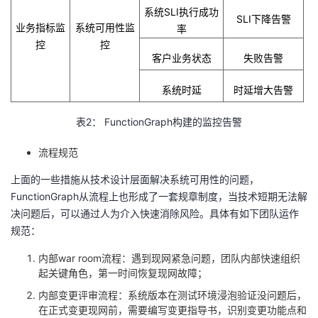
系统
SLI
执行成功
SLI
下降告警
业务指标监
系统可用性监
率
控
控
客户业务状态
失败告警
系统时延
时延增大告警
表
2
：
FunctionGraph
构建的监控告警
流程规范
上面的一些措施从技术设计层面解决系统可用性的问题，
FunctionGraph
从流程上也形成了一套规章制度，当技术短期无法解
决问题后，可以通过人为介入快速消除风险。具体有如下团队运作
规范：
内部
war room
流程：遇到现网紧急问题，团队内部快速组织
起关键角色，第一时间恢复现网故障；
内部变更评审流程：系统版本在测试环境浸泡验证没问题后，
在正式变更现网前，需要编写变更指导书，识别变更功能点和