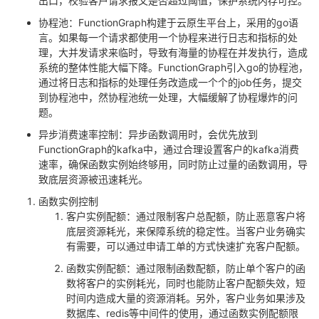
出口，校验客户请求报文是否超过阈值，保护系统内存可控。
协程池：
FunctionGraph
构建于云原生平台上，采用的
go
语
言。如果每一个请求都使用一个协程来进行日志和指标的处
理，大并发请求来临时，导致有海量的协程在并发执行，造成
系统的整体性能大幅下降。
FunctionGraph
引入
go
的协程池，
通过将日志和指标的处理任务改造成一个个的
job
任务，提交
到协程池中，然协程池统一处理，大幅缓解了协程爆炸的问
题。
异步消费速率控制：异步函数调用时，会优先放到
FunctionGraph
的
kafka
中，通过合理设置客户的
kafka
消费
速率，确保函数实例始终够用，同时防止过量的函数调用，导
致底层资源被迅速耗光。
函数实例控制
客户实例配额：通过限制客户总配额，防止恶意客户将
底层资源耗光，来保障系统的稳定性。当客户业务确实
有需要，可以通过申请工单的方式快速扩充客户配额。
函数实例配额：通过限制函数配额，防止单个客户的函
数将客户的实例耗光，同时也能防止客户配额失效，短
时间内造成大量的资源消耗。另外，客户业务如果涉及
数据库、
redis
等中间件的使用，通过函数实例配额限