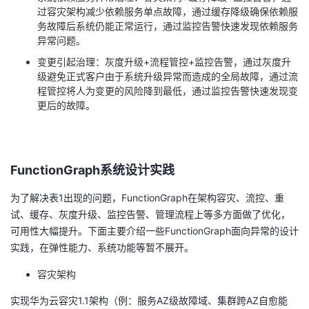
过容灾架构减少依赖服务单点故障，通过缓存降级确保依赖服
务故障后系统仍能正常运行，通过监控告警快速发现依赖服务
异常问题。
变更引起治理：灰度升级
+
流程管控
+
监控告警，通过灰度升
级避免正式客户由于系统升级异常而造成的全局故障，通过流
程管控将人为变更的风险降到最低，通过监控告警快速发现变
更后的故障。
FunctionGraph
系统设计实践
为了解决表
1
出现的问题，
FunctionGraph
在架构容灾、流控、重
试、缓存、灰度升级、监控告警、管理流程上等多方面做了优化，
可用性大幅提升。下面主要介绍一些
FunctionGraph
面向异常的设计
实践，在弹性能力、系统功能等暂不展开。
容灾架构
实现华为云容灾
1.1
架构（例：服务
AZ
级故障域、集群跨
AZ
自愈能