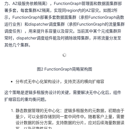
力、
AZ
级服务依赖隔离），
FunctionGraph
管理面和数据面集群部
署多套，每套集群
AZ
隔离，实现同
region
内的
AZ
容灾。如图
2
所
示，
FunctionGraph
部署多套数据面集群（承担
FunctionGraph
函数
运行业务）和
dispatcher
调度集群（承担
FunctionGraph
的流量集群
调度任务），用来提升系容量以及容灾。当前其中某个元戎集群异
常时，
dispatcher
调度组件能及时摘除故障集群，并将流量分发至
其他几个集群。
图
2 FunctionGraph
简略架构图
分布式无中心化架构设计，支持灵活的横向扩缩容
这个策略是逻辑多租服务设计的关键，需要解决无中心化后，组件
扩缩容后的重均衡问题。
静态数据管理的无中心化：逻辑多租服务的元数据，初期由于
量少，可以全部存储到同一套中间件中。随着客户上量，需要
设计数据的拆分方案，支持数据的分片，应对后续海量数据读
写，以及可靠性压力。