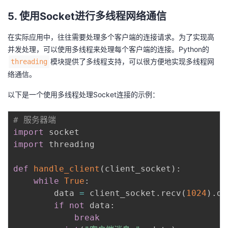
5. 使用Socket进行多线程网络通信
在实际应用中，往往需要处理多个客户端的连接请求。为了实现高
并发处理，可以使用多线程来处理每个客户端的连接。Python的
模块提供了多线程支持，可以很方便地实现多线程网
threading
络通信。
以下是一个使用多线程处理Socket连接的示例：
# 服务器端
import
import
 threading

def
handle_client
(
client_socket
)
:
while
True
:
        data 
=
 client_socket
.
recv
(
1024
)
.
de
if
not
 data
:
break