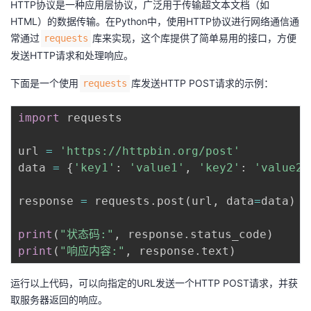
HTTP协议是一种应用层协议，广泛用于传输超文本文档（如
HTML）的数据传输。在Python中，使用HTTP协议进行网络通信通
常通过
库来实现，这个库提供了简单易用的接口，方便
requests
发送HTTP请求和处理响应。
下面是一个使用
库发送HTTP POST请求的示例：
requests
import
 requests

url 
=
'https://httpbin.org/post'
data 
=
{
'key1'
:
'value1'
,
'key2'
:
'value2'
response 
=
 requests
.
post
(
url
,
 data
=
data
)
print
(
"状态码:"
,
 response
.
status_code
)
print
(
"响应内容:"
,
 response
.
text
)
运行以上代码，可以向指定的URL发送一个HTTP POST请求，并获
取服务器返回的响应。