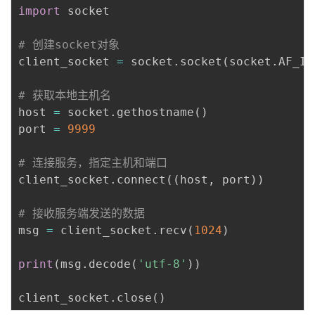
持
建
证
实
的
import
 socket

议
验
收
# 创建socket对象
client_socket 
=
 socket
.
socket
(
socket
.
AF_IN
藏
# 获取本地主机名
host 
=
 socket
.
gethostname
(
)
port 
=
9999
# 连接服务，指定主机和端口
client_socket
.
connect
(
(
host
,
 port
)
)
# 接收服务端发送的数据
msg 
=
 client_socket
.
recv
(
1024
)
print
(
msg
.
decode
(
'utf-8'
)
)
client_socket
.
close
(
)