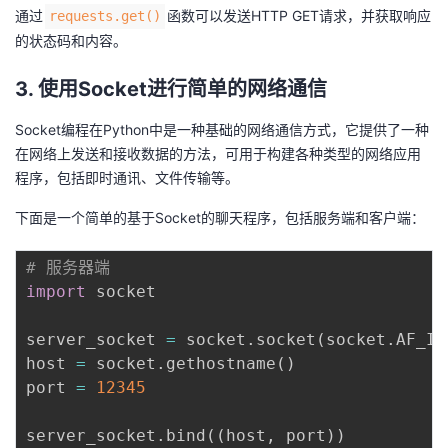
通过
函数可以发送HTTP GET请求，并获取响应
requests.get()
的状态码和内容。
3. 使用Socket进行简单的网络通信
Socket编程在Python中是一种基础的网络通信方式，它提供了一种
在网络上发送和接收数据的方法，可用于构建各种类型的网络应用
程序，包括即时通讯、文件传输等。
下面是一个简单的基于Socket的聊天程序，包括服务端和客户端：
# 服务器端
import
 socket

server_socket 
=
 socket
.
socket
(
socket
.
AF_IN
host 
=
 socket
.
gethostname
(
)
port 
=
12345
server_socket
.
bind
(
(
host
,
 port
)
)