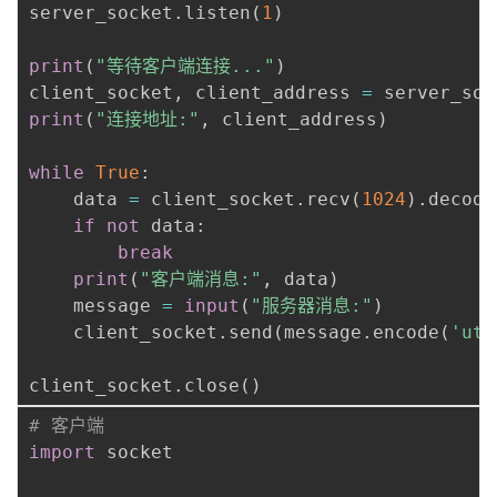
server_socket
.
listen
(
1
)
print
(
"等待客户端连接..."
)
client_socket
,
 client_address 
=
 server_soc
print
(
"连接地址:"
,
 client_address
)
while
True
:
    data 
=
 client_socket
.
recv
(
1024
)
.
decode
if
not
 data
:
break
print
(
"客户端消息:"
,
 data
)
    message 
=
input
(
"服务器消息:"
)
    client_socket
.
send
(
message
.
encode
(
'utf
client_socket
.
close
(
)
# 客户端
import
 socket
