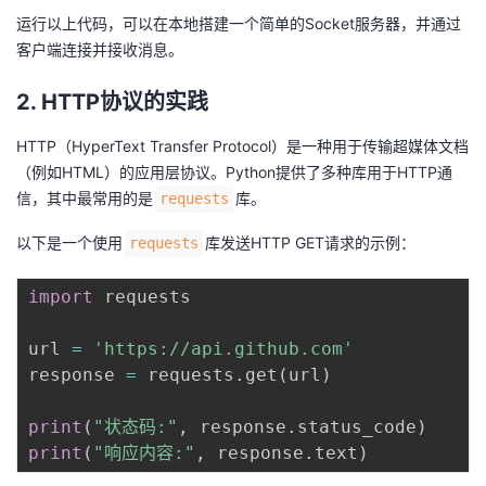
运行以上代码，可以在本地搭建一个简单的Socket服务器，并通过
客户端连接并接收消息。
2. HTTP协议的实践
HTTP（HyperText Transfer Protocol）是一种用于传输超媒体文档
（例如HTML）的应用层协议。Python提供了多种库用于HTTP通
信，其中最常用的是
库。
requests
以下是一个使用
库发送HTTP GET请求的示例：
requests
import
 requests

url 
=
'https://api.github.com'
response 
=
 requests
.
get
(
url
)
print
(
"状态码:"
,
 response
.
status_code
)
print
(
"响应内容:"
,
 response
.
text
)