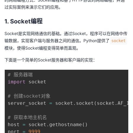
过实际案例来演示它们的应用。
者
1. Socket编程
我
Socket是实现网络通信的基础。通过Socket，程序可以在网络中传
的
我
输数据，实现客户端与服务器之间的通信。Python提供了
socket
模块，使得Socket编程变得简单而直观。
博
的
我
下面是一个简单的Socket服务器和客户端的实现：
客
论
的
我
# 服务器端
import
 socket

坛
圈
的
我
# 创建socket对象
子
直
的
我
server_socket 
=
 socket
.
socket
(
socket
.
AF_IN
我
播
活
的
# 获取本地主机名
host 
=
 socket
.
gethostname
(
)
我
动
关
的
port 
=
9999