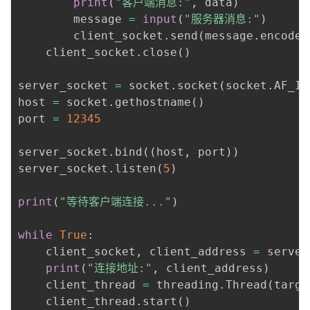
print
(
"客户端消息:"
,
 data
)
        message 
=
input
(
"服务器消息:"
)
        client_socket
.
send
(
message
.
encode
(
    client_socket
.
close
(
)
server_socket 
=
 socket
.
socket
(
socket
.
AF_IN
host 
=
 socket
.
gethostname
(
)
port 
=
12345
server_socket
.
bind
(
(
host
,
 port
)
)
server_socket
.
listen
(
5
)
print
(
"等待客户端连接..."
)
while
True
:
    client_socket
,
 client_address 
=
 server
print
(
"连接地址:"
,
 client_address
)
    client_thread 
=
 threading
.
Thread
(
targe
    client_thread
.
start
(
)