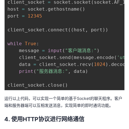
client_socket 
=
 socket
.
socket
(
socket
.
AF_IN
host 
=
 socket
.
gethostname
(
)
port 
=
12345
client_socket
.
connect
(
(
host
,
 port
)
)
while
True
:
    message 
=
input
(
"客户端消息:"
)
    client_socket
.
send
(
message
.
encode
(
'utf
    data 
=
 client_socket
.
recv
(
1024
)
.
decode
print
(
"服务器消息:"
,
 data
)
client_socket
.
close
(
)
运行以上代码，可以实现一个简单的基于Socket的聊天程序。客户
端和服务器端可以互相发送消息，实现简单的即时通讯功能。
4. 使用HTTP协议进行网络通信