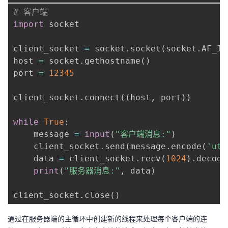
# 客户端
import
 socket

client_socket 
=
 socket
.
socket
(
socket
.
AF_IN
host 
=
 socket
.
gethostname
(
)
port 
=
12345
client_socket
.
connect
(
(
host
,
 port
)
)
while
True
:
    message 
=
input
(
"客户端消息:"
)
    client_socket
.
send
(
message
.
encode
(
'utf
    data 
=
 client_socket
.
recv
(
1024
)
.
decode
print
(
"服务器消息:"
,
 data
)
client_socket
.
close
(
)
通过在服务器端的主循环中创建新的线程来处理每个客户端的连