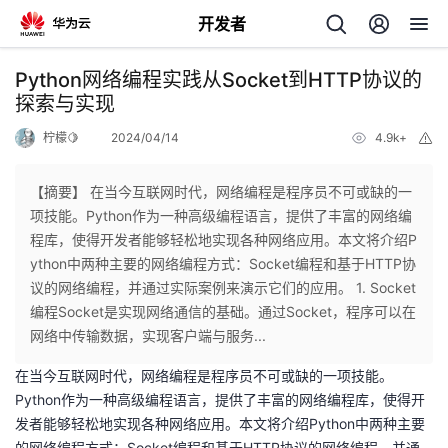
开发者
返
Python网络编程实践从Socket到HTTP协议的
回
探索与实现
柠檬🍋
2024/04/14
4.9k+
举
报
【摘要】 在当今互联网时代，网络编程是程序员不可或缺的一
项技能。Python作为一种高级编程语言，提供了丰富的网络编
个
程库，使得开发者能够轻松地实现各种网络应用。本文将介绍P
ython中两种主要的网络编程方式：Socket编程和基于HTTP协
我
人
议的网络编程，并通过实际案例来演示它们的应用。 1. Socket
编程Socket是实现网络通信的基础。通过Socket，程序可以在
的
主
网络中传输数据，实现客户端与服务...
在当今互联网时代，网络编程是程序员不可或缺的一项技能。
开
页
Python作为一种高级编程语言，提供了丰富的网络编程库，使得开
发者能够轻松地实现各种网络应用。本文将介绍Python中两种主要
发
的网络编程方式：Socket编程和基于HTTP协议的网络编程，并通