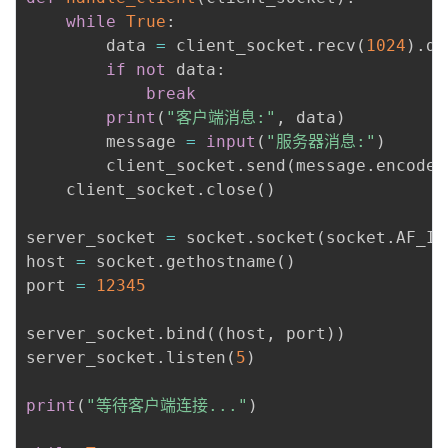
while
True
:
        data 
=
 client_socket
.
recv
(
1024
)
.
de
if
not
 data
:
break
print
(
"客户端消息:"
,
 data
)
        message 
=
input
(
"服务器消息:"
)
        client_socket
.
send
(
message
.
encode
(
    client_socket
.
close
(
)
server_socket 
=
 socket
.
socket
(
socket
.
AF_IN
host 
=
 socket
.
gethostname
(
)
port 
=
12345
server_socket
.
bind
(
(
host
,
 port
)
)
server_socket
.
listen
(
5
)
print
(
"等待客户端连接..."
)