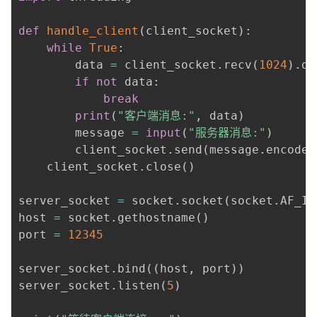
def
handle_client
(
client_socket
)
:
while
True
:
        data 
=
 client_socket
.
recv
(
1024
)
.
de
if
not
 data
:
break
print
(
"客户端消息:"
,
 data
)
        message 
=
input
(
"服务器消息:"
)
        client_socket
.
send
(
message
.
encode
(
    client_socket
.
close
(
)
server_socket 
=
 socket
.
socket
(
socket
.
AF_IN
host 
=
 socket
.
gethostname
(
)
port 
=
12345
server_socket
.
bind
(
(
host
,
 port
)
)
server_socket
.
listen
(
5
)