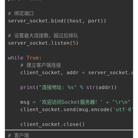
我
注
的
开
# 绑定端口
server_socket
.
bind
(
(
host
,
 port
)
)
的
Programs
发
# 设置最大连接数，超过后排队
支
者
server_socket
.
listen
(
5
)
持
学
while
True
:
# 建立客户端连接
我
堂
    client_socket
,
 addr 
=
 server_socket
.
ac
的
我
我
print
(
"连接地址: %s"
%
str
(
addr
)
)
技
的
的
我
    msg 
=
'欢迎访问Socket服务器！'
+
"\r\n"
    client_socket
.
send
(
msg
.
encode
(
'utf-8'
)
术
云
课
的
我
    client_socket
.
close
(
)
支
声
程
认
的
我
# 客户端