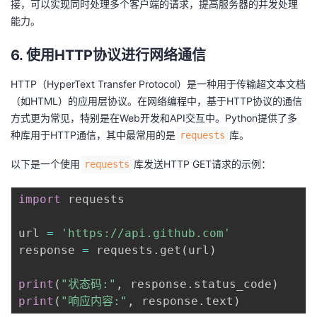
接，可以实现同时处理多个客户端的请求，提高服务器的并发处理
能力。
6. 使用HTTP协议进行网络通信
HTTP（HyperText Transfer Protocol）是一种用于传输超文本文档
（如HTML）的应用层协议。在网络编程中，基于HTTP协议的通信
方式更为常见，特别是在Web开发和API交互中。Python提供了多
种库用于HTTP通信，其中最常用的是
库。
requests
以下是一个使用
库发送HTTP GET请求的示例：
requests
import
 requests

url 
=
'https://api.github.com'
response 
=
 requests
.
get
(
url
)
print
(
"状态码:"
,
 response
.
status_code
)
print
(
"响应内容:"
,
 response
.
text
)