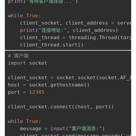
print
(
"等待客户端连接..."
)
while
True
:
    client_socket
,
 client_address 
=
 server
print
(
"连接地址:"
,
 client_address
)
    client_thread 
=
 threading
.
Thread
(
targe
    client_thread
.
start
(
)
# 客户端
import
 socket

client_socket 
=
 socket
.
socket
(
socket
.
AF_IN
host 
=
 socket
.
gethostname
(
)
port 
=
12345
client_socket
.
connect
(
(
host
,
 port
)
)
while
True
:
    message 
=
input
(
"客户端消息:"
)
    client_socket
.
send
(
message
.
encode
(
'utf