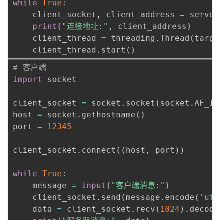
while
True
:
    client_socket
,
 client_address 
=
 server
print
(
"连接地址:"
,
 client_address
)
    client_thread 
=
 threading
.
Thread
(
targe
    client_thread
.
start
(
)
# 客户端
import
 socket

client_socket 
=
 socket
.
socket
(
socket
.
AF_IN
host 
=
 socket
.
gethostname
(
)
port 
=
12345
client_socket
.
connect
(
(
host
,
 port
)
)
while
True
:
    message 
=
input
(
"客户端消息:"
)
    client_socket
.
send
(
message
.
encode
(
'utf
    data 
=
 client_socket
.
recv
(
1024
)
.
decode