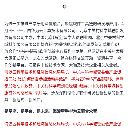
的
Programs
发
者
支
为进一步推进产学研用深度融合，聚焦软件工具链的研发与应用，
者
4
我
月
9
日下午，由华为云计算技术有限公司、北京中关村科学城创新发
持
展有限公司主办，中国北京
(
海淀
)
留学人员创业园、北京中关村科学
学
的
我
城科创服务有限公司协办的“大模型驱动的软件研发新范式推广
&
开
放合作” 中关村基础软件创新中心系列沙龙第一期活动在中关村发展
我
堂
博
的
我
大厦正式举办。此次沙龙活动，旨在搭建交流互动、资源共享、合
作创新平台，汇聚数十位技术专家、大咖及技术企业相关从业者。
的
我
客
论
的
我
我
海淀区科学技术和经济信息化局局长、中关村科学城管委会产业促
进二处 处长 何建吾参加活动并致辞，华为云
PaaS
产品部部长 徐峰
技
的
坛
圈
的
我
的
我
参加活动并致辞、中关村科学城副总经理 戴廉、中关村科学城科创
服务公司总经理 袁玲
等，沙龙深刻讨论了软件研发创新创意的新工
术
云
子
直
的
我
课
的
我
具、新范式、新风口。
支
声
播
活
的
程
认
的
我
是基座、是平台、是未来，海淀牵手华为云聚合众智
持
建
动
关
证
实
的
海淀区科学技术和经济信息化局局长、中关村科学城管委会产业促