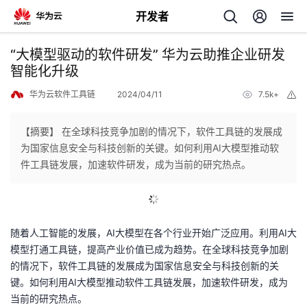
开发者
返
“大模型驱动的软件研发” 华为云助推企业研发
回
智能化升级
华为云软件工具链
2024/04/11
7.5k+
举
报
【摘要】 在全球科技竞争加剧的情况下，软件工具链的发展成
为国家信息安全与科技创新的关键。如何利用AI大模型推动软
个
件工具链发展，加速软件研发，成为当前的研究热点。
我
人
我
的
主
随着人工智能的发展，
AI
大模型在各个行业开始广泛应用。利用
AI
大
模型打通工具链，提高产业价值已成为趋势。在全球科技竞争加剧
我
的
开
页
的情况下，软件工具链的发展成为国家信息安全与科技创新的关
键。如何利用
AI
大模型推动软件工具链发展，加速软件研发，成为
我
的
开
发
当前的研究热点。