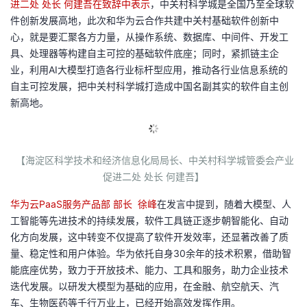
进二处 处长 何建吾在致辞中表示
，中关村科学城是全国乃至全球软
议
注
验
收
件创新发展高地，此次和华为云合作共建中关村基础软件创新中
心，就是要汇聚各方力量，从操作系统、数据库、中间件、开发工
藏
具、处理器等构建自主可控的基础软件底座；同时，紧抓链主企
业，利用
AI
大模型打造各行业标杆型应用，推动各行业信息系统的
自主可控发展，把中关村科学城打造成中国名副其实的软件自主创
新高地。
【海淀区科学技术和经济信息化局局长、中关村科学城管委会产业
促进二处 处长 何建吾】
华为云
PaaS
服务产品部 部长 徐峰
在发言中提到，随着大模型、人
工智能等先进技术的持续发展，软件工具链正逐步朝智能化、自动
化方向发展，这中转变不仅提高了软件开发效率，还显著改善了质
量、稳定性和用户体验。华为依托自身
30
余年的技术积累，借助智
能底座优势，致力于开放技术、能力、工具和服务，助力企业技术
迭代发展。以研发大模型为基础的应用，在金融、航空航天、汽
车、生物医药等千行万业上，已经开始高效发挥作用。