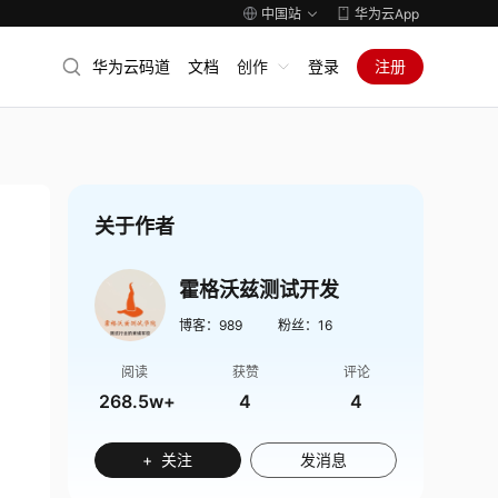
中国站
华为云App
华为云码道
文档
创作
登录
注册
关于作者
霍格沃兹测试开发
博客：
989
粉丝：
16
阅读
获赞
评论
268.5w+
4
4
+ 关注
发消息