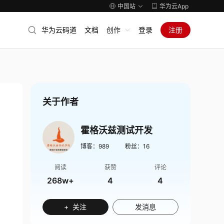
中国站
华为云App
华为云码道
文档
创作
登录
注册
关于作者
霍格沃兹测试开发
博客：
989
粉丝：
16
阅读
获赞
评论
268w+
4
4
+ 关注
发消息