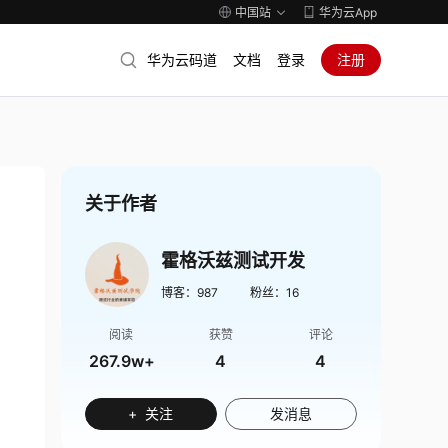
中国站
华为云App
华为云码道
文档
登录
注册
关于作者
霍格沃兹测试开发
博客：
987
粉丝：
16
阅读
获赞
评论
267.9w+
4
4
+ 关注
发消息