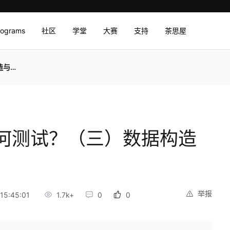
rograms
社区
学堂
大赛
支持
茶思屋
试篇
何测试？（三）数据构造
举报
15:45:01
1.7k+
0
0