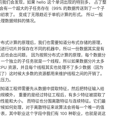
我们会发现，如果 hello 这个单词出现的特别多， 占了整
就会有一个超大的子任务存在（99% 的数据传送到了一个子
初衷了。 变成了无限趋近于单机计算的形式。 所以一般
处理数据倾斜的情况。
分布式计算的原理后，我们也需要知道分布式存储的原理，
据进行切片并保存在不同的机器中，所以一份数据其实是有
后也会出问题， 因为按照分布式计算的原理，每个数据分
。一个独立的子任务就是一个线程，所以如果数据分片太多
CPU 资源，并且每个线程其实也处理不了多少数据（因为
据了）这时候大多数的资源都用来维护线程之间的开销了。
来压力。
们知道工程师需要先从数据中提取特征，然后把特征输入给
规模外， 重要的是经过特征工程后，有多少特征被提取了
性能和大小。 而特征也分围离散特征与连续特征。它们最
时候如何处理，对于离散特征来说算法会将每一个唯一的值
表，其中职业这个字段中我们有 100 种职业，也就是说这