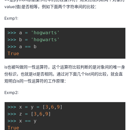
我
注
的
开
value(值)是否相等，例如下面两个字符串间的比较：
Exmp1:
的
Programs
发
>>
>
 a 
=
'hogwarts'
支
者
>>
>
 b 
=
'hogwarts'
>>
>
 a 
==
持
学
True
我
堂
is也被叫做同一性运算符，这个运算符比较判断的是对象间的唯一身
份标识，也就是id是否相同。通过对下面几个list间的比较，就会直
的
我
我
观明白is同一性运算符的工作原理：
技
的
的
我
Exmp2:
术
云
课
的
我
>>
>
 x 
=
 y 
=
[
3
,
6
,
9
]
>>
>
 z 
=
[
3
,
6
,
9
]
支
声
程
认
的
我
>>
>
 x 
==
True