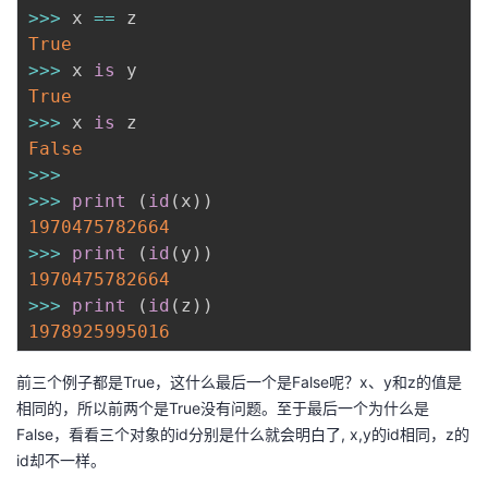
持
建
证
实
的
>>
>
 x 
==
True
议
验
收
>>
>
 x 
is
True
藏
>>
>
 x 
is
False
>>
>
>>
>
print
(
id
(
x
)
)
1970475782664
>>
>
print
(
id
(
y
)
)
1970475782664
>>
>
print
(
id
(
z
)
)
1978925995016
前三个例子都是True，这什么最后一个是False呢？x、y和z的值是
相同的，所以前两个是True没有问题。至于最后一个为什么是
False，看看三个对象的id分别是什么就会明白了, x,y的id相同，z的
id却不一样。