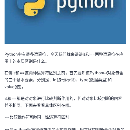
者
我
的
我
博
的
我
Python中有很多运算符，今天我们就来讲讲is和==两种运算符在应
用上的本质区别是什么。
客
论
的
我
在讲is和==这两种运算符区别之前，首先要知道Python中对象包含
的三个基本要素，分别是：id(身份标识)、type(数据类型)和
坛
圈
的
我
value(值)。
子
直
的
我
is和==都是对对象进行比较判断作用的，但对对象比较判断的内容
并不相同。下面来看看具体区别在哪。
我
播
活
的
==比较操作符和is同一性运算符区别
我
动
关
的
==是python标准操作符中的比较操作符，用来比较判断两个对象的