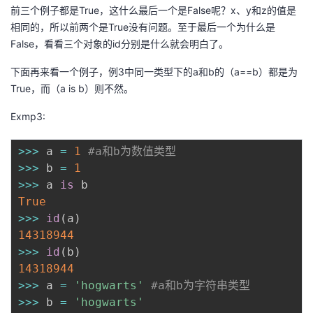
前三个例子都是True，这什么最后一个是False呢？x、y和z的值是
相同的，所以前两个是True没有问题。至于最后一个为什么是
False，看看三个对象的id分别是什么就会明白了。
下面再来看一个例子，例3中同一类型下的a和b的（a==b）都是为
True，而（a is b）则不然。
Exmp3:
>>
>
 a 
=
1
#a和b为数值类型
>>
>
 b 
=
1
>>
>
 a 
is
True
>>
>
id
(
a
)
14318944
>>
>
id
(
b
)
14318944
>>
>
 a 
=
'hogwarts'
#a和b为字符串类型
>>
>
 b 
=
'hogwarts'