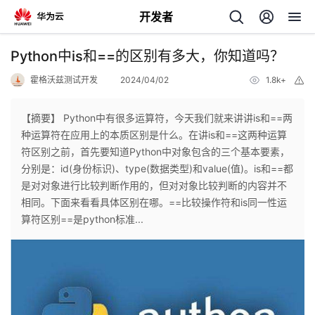
开发者
返
Python中is和==的区别有多大，你知道吗？
回
霍格沃兹测试开发
2024/04/02
1.8k+
举
报
【摘要】 Python中有很多运算符，今天我们就来讲讲is和==两
种运算符在应用上的本质区别是什么。在讲is和==这两种运算
符区别之前，首先要知道Python中对象包含的三个基本要素，
个
分别是：id(身份标识)、type(数据类型)和value(值)。is和==都
是对对象进行比较判断作用的，但对对象比较判断的内容并不
我
人
相同。下面来看看具体区别在哪。==比较操作符和is同一性运
算符区别==是python标准...
的
主
开
页
发