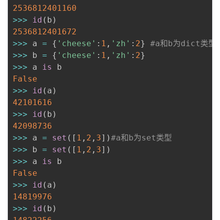
2536812401160
>>
>
id
(
b
)
2536812401672
>>
>
 a 
=
{
'cheese'
:
1
,
'zh'
:
2
}
#a和b为dict类型
>>
>
 b 
=
{
'cheese'
:
1
,
'zh'
:
2
}
>>
>
 a 
is
False
>>
>
id
(
a
)
42101616
>>
>
id
(
b
)
42098736
>>
>
 a 
=
set
(
[
1
,
2
,
3
]
)
#a和b为set类型
>>
>
 b 
=
set
(
[
1
,
2
,
3
]
)
>>
>
 a 
is
False
>>
>
id
(
a
)
14819976
>>
>
id
(
b
)