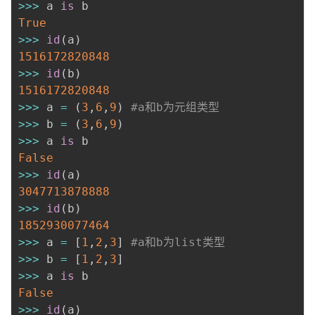
>>
>
 a 
is
True
>>
>
id
(
a
)
1516172820848
>>
>
id
(
b
)
1516172820848
>>
>
 a 
=
(
3
,
6
,
9
)
#a和b为元组类型
>>
>
 b 
=
(
3
,
6
,
9
)
>>
>
 a 
is
False
>>
>
id
(
a
)
3047713878888
>>
>
id
(
b
)
1852930077464
>>
>
 a 
=
[
1
,
2
,
3
]
#a和b为list类型
>>
>
 b 
=
[
1
,
2
,
3
]
>>
>
 a 
is
False
>>
>
id
(
a
)