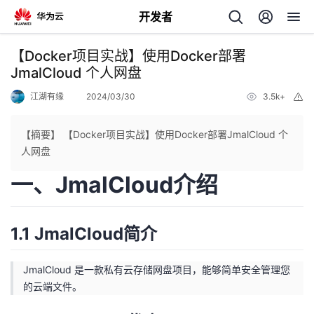
开发者
返
【Docker项目实战】使用Docker部署
回
JmalCloud 个人网盘
江湖有缘
2024/03/30
3.5k+
举
报
【摘要】 【Docker项目实战】使用Docker部署JmalCloud 个
人网盘
个
一、JmalCloud介绍
我
人
1.1 JmalCloud简介
的
主
开
JmalCloud 是一款私有云存储网盘项目，能够简单安全管理您
页
的云端文件。
发