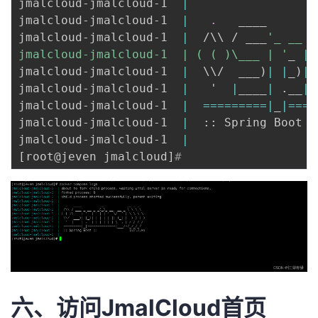
jmalcloud-jmalcloud-1  
|
jmalcloud-jmalcloud-1  
|
.
   ____       
jmalcloud-jmalcloud-1  
|
  /
\
\
 / ___
'_ __ _
jmalcloud-jmalcloud-1  | ( ( )\___ | '
_ 
|
jmalcloud-jmalcloud-1  
|
\
\
/  ___
)
|
|
_
)
|
jmalcloud-jmalcloud-1  
|
   '  
|
____
|
 .__
|
_
jmalcloud-jmalcloud-1  
|
==
==
==
==
=
|
_
|
==
==
jmalcloud-jmalcloud-1  
|
  :: Spring Boot :
jmalcloud-jmalcloud-1  
|
[
root@jeven jmalcloud
]
#
六、访问JmalCloud首页