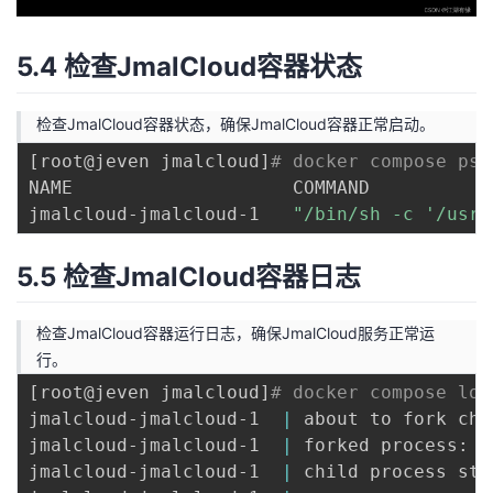
5.4 检查JmalCloud容器状态
检查JmalCloud容器状态，确保JmalCloud容器正常启动。
[
root@jeven jmalcloud
]
# docker compose ps
NAME                    COMMAND           
jmalcloud-jmalcloud-1   
"/bin/sh -c '/usr/
5.5 检查JmalCloud容器日志
检查JmalCloud容器运行日志，确保JmalCloud服务正常运
行。
[
root@jeven jmalcloud
]
# docker compose log
jmalcloud-jmalcloud-1  
|
 about to fork chi
jmalcloud-jmalcloud-1  
|
 forked process: 
9
jmalcloud-jmalcloud-1  
|
 child process sta