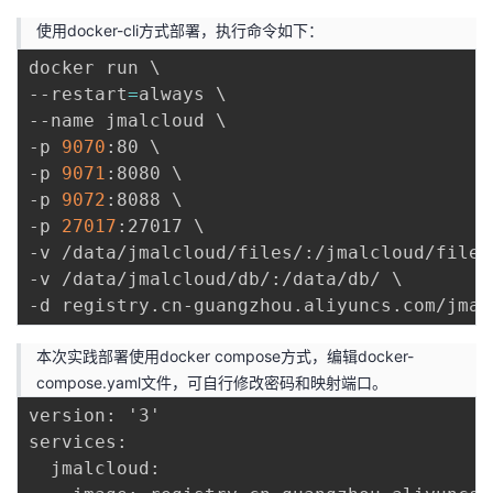
使用docker-cli方式部署，执行命令如下：
docker run 
\
--restart
=
always 
\
--name jmalcloud 
\
-p 
9070
:80 
\
-p 
9071
:8080 
\
-p 
9072
:8088 
\
-p 
27017
:27017 
\
-v /data/jmalcloud/files/:/jmalcloud/files
-v /data/jmalcloud/db/:/data/db/ 
\
本次实践部署使用docker compose方式，编辑docker-
compose.yaml文件，可自行修改密码和映射端口。
version: '3'

services:

  jmalcloud:
