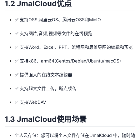
1.2 JmalCloud优点
者
✅ 支持OSS,阿里云OS、腾讯云OSS和MinIO
我
✅ 支持图片,音频,视频等文件的在线预览
的
我
✅ 支持Word、Excel、PPT、流程图和思维导图的编辑和预览
博
的
我
✅ 支持x86、arm64(Centos/Debian/Ubuntu/macOS)
客
论
的
我
✅ 提供强大的在线文本编辑器
坛
圈
的
我
✅ 支持超大文件上传，断点续传
子
直
的
我
✅ 支持WebDAV
我
播
活
的
1.3 JmalCloud使用场景
我
动
关
的
个人云存储：您可以将个人文件存储在 JmalCloud 中，随时随