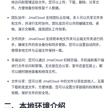
地访问和管理这些文件。您可以上传、下载、删除、分享文
我
注
的
开
件，方便地备份和恢复个人数据。
的
Programs
发
团队协作：JmalCloud 支持团队云存储，多人可以共享文件夹
和文件，并进行实时协作。团队成员可以共同编辑文档、表
支
者
格、演示文稿等，提高团队工作效率。
文件同步：JmalCloud 支持将本地文件夹与云端文件夹进行同
持
学
步，确保文件的安全备份和同步更新。您可以设置自动同步，
使得本地文件与云端文件保持一致。
我
堂
多端访问：您可以通过 JmalCloud 的网页端、手机端和客户端
的
我
我
进行文件访问和管理。无论是在办公室、家中还是在路上，都
可以随时随地查看和修改文件。
技
的
的
我
文件分享：您可以将 JmalCloud 中的文件分享给其他人，无需
术
云
下载和发送文件，方便快捷。您可以设置分享链接的权限和有
课
的
我
效期，保护文件的安全性。
支
声
程
认
的
我
二、本地环境介绍