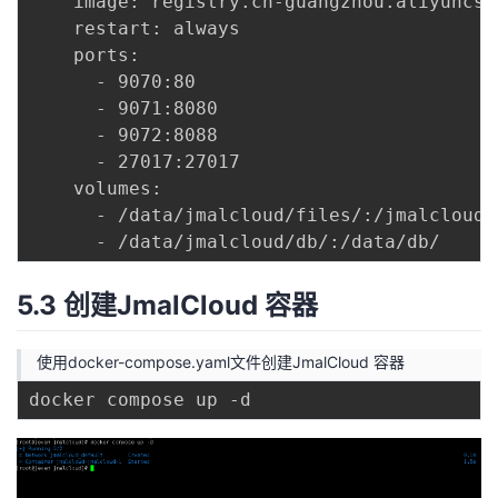
    image: registry.cn-guangzhou.aliyuncs.
    restart: always

    ports:

      - 9070:80

      - 9071:8080

      - 9072:8088

      - 27017:27017

    volumes:

      - /data/jmalcloud/files/:/jmalcloud/f
5.3 创建JmalCloud 容器
使用docker-compose.yaml文件创建JmalCloud 容器