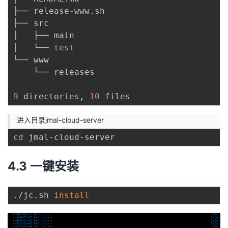
├── release-www.sh

├── src

│   ├── main

│   └── 
test
└── www

    └── releases

9
 directories, 
10
进入目录jmal-cloud-server
cd
4.3 一键安装
./jc.sh 
install