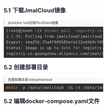
5.1 下载JmalCloud镜像
从docker hub拉取PicoShare镜像
[
root@jeven ~
]
# docker pull  registry.cn-g
2.2
.35: Pulling from jmalcloud/jmalcloud

Digest: sha256:75a4f949585efa132ed3b9cf094
Status: Image is up to 
date
for
 registry.c
5.2 创建部署目录
创建部署目录/data/jmalcloud
mkdir
 -p /data/jmalcloud  
&&
cd
5.2 编辑docker-compose.yaml文件