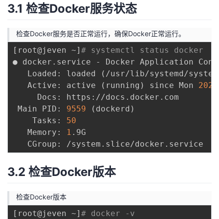
3.1 检查Docker服务状态
检查Docker服务是否正常运行，确保Docker正常运行。
[
root@jeven ~
]
# systemctl status docker
● docker.service - Docker Application Cont
   Loaded: loaded 
(
/usr/lib/systemd/system
   Active: active 
(
running
)
 since Mon 
2024
     Docs: https://docs.docker.com

 Main PID: 
9559
(
dockerd
)
    Tasks: 
50
   Memory: 
1
.9G

3.2 检查Docker版本
检查Docker版本
[
root@jeven ~
]
# docker -v