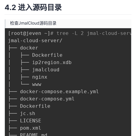
4.2 进入源码目录
检查JmalCloud源码目录
[
root@jeven ~
]
# tree -L 2 jmal-cloud-serve
jmal-cloud-server/

├── docker

│   ├── Dockerfile

│   ├── ip2region.xdb

│   ├── jmalcloud

│   ├── nginx

│   └── www

├── docker-compose.example.yml

├── docker-compose.yml

├── Dockerfile

├── jc.sh

├── LICENSE

├── pom.xml

├── README.md
