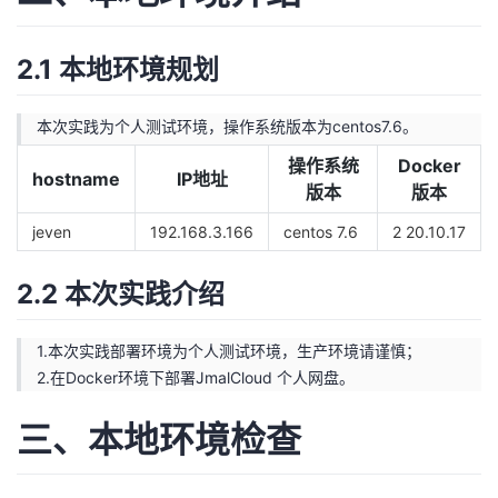
持
建
证
实
的
2.1 本地环境规划
议
验
收
藏
本次实践为个人测试环境，操作系统版本为centos7.6。
操作系统
Docker
hostname
IP地址
版本
版本
jeven
192.168.3.166
centos 7.6
2 20.10.17
2.2 本次实践介绍
1.本次实践部署环境为个人测试环境，生产环境请谨慎；
2.在Docker环境下部署JmalCloud 个人网盘。
三、本地环境检查